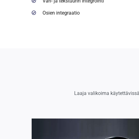
Väri- ja tekstuurin integrointi
Osien integraatio
Laaja valikoima käytettävissä