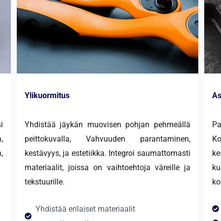
Ylikuormitus
As
i
Yhdistää jäykän muovisen pohjan pehmeällä
Pa
,
peittokuvalla, Vahvuuden parantaminen,
K
,
kestävyys, ja estetiikka. Integroi saumattomasti
k
materiaalit, joissa on vaihtoehtoja väreille ja
ku
tekstuurille.
ko
Yhdistää erilaiset materiaalit