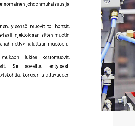
n erinomainen johdonmukaisuus ja
nen, yleensä muovit tai hartsit,
riaali injektoidaan sitten muotin
 ja jähmettyy haluttuun muotoon.
, mukaan lukien kestomuovit,
rit. Se soveltuu erityisesti
tyiskohtia, korkean ulottuvuuden