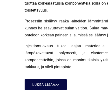
tuottaa korkealaatuisia komponentteja, joilla o
toistettavuus.
Prosessiin sisältyy raaka -aineiden lämmittämi
kunnes he saavuttavat sulan valtion. Sulaa mate
onteloon korkean paineen alla, missä se jäähtyy
Injektiomuovaus tukee laajaa materiaalia
lämpökovettuvat polymeerit, ja elastomee
komponentteihin, joissa on monimutkaisia ​​yksi
tarkkuus, ja sileä pintapinta.
LUKEA LISÄÄ>>