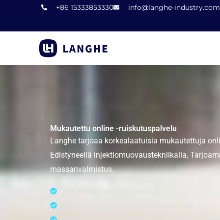
Siirry
+86 15333853330
info@langhe-industry.com
sisältöön
Mukautettu online -ruiskutuspalvelu
Langhe tarjoaa korkealaatuisia mukautettuja onl
Edistyneellä injektiomuovaustekniikalla, Tarjoam
massanvalmistus.
20+ Vuosin injektiokokemus
Sata maailmanluokan tarkkuuslaitetta
Yhden luukun liuos muotin suunnittelusta rui