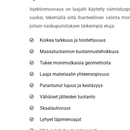
Injektiomuovaus on laajalti käytetty valmistusp
vuoksi, tekemällä siitä ihanteellinen valinta mon
joitain ruiskupuristuksen tärkeimpiä etuja:
Korkea tarkkuus ja toistettavuus
Massatuotannon kustannustehokkuus
Tukee monimutkaisia ​​geometrioita
Laaja materiaalin yhteensopivuus
Parantunut lujuus ja kestävyys
Vähäiset jätteiden tuotanto
Skaalautuvuus
Lyhyet läpimenoajat