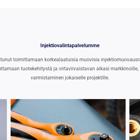
Injektiovalintapalvelumme
stunut toimittamaan korkealaatuisia muovisia injektiomuovausrat
aan tuotekehitystä ja virtaviivaistavan aikasi markkinoille, 
varmistaminen jokaiselle projektille.