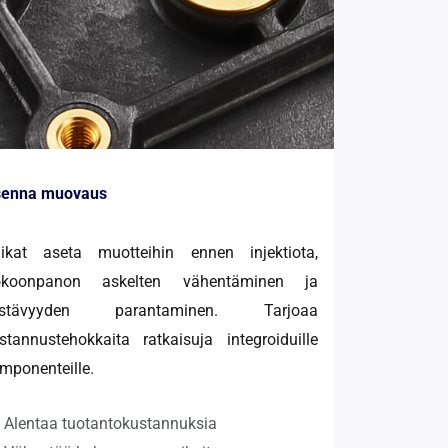
enna muovaus
ikat aseta muotteihin ennen injektiota,
okoonpanon askelten vähentäminen ja
estävyyden parantaminen. Tarjoaa
stannustehokkaita ratkaisuja integroiduille
mponenteille.
Alentaa tuotantokustannuksia