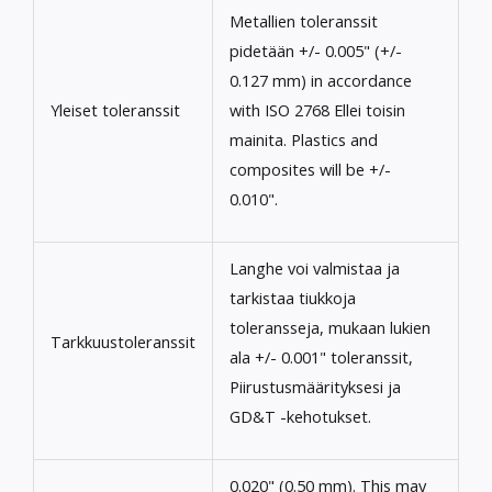
Metallien toleranssit
pidetään +/- 0.005" (+/-
0.127 mm)
in accordance
Yleiset toleranssit
with ISO
2768 Ellei toisin
mainita.
Plastics and
composites will be
+/-
0.010".
Langhe voi valmistaa ja
tarkistaa tiukkoja
toleransseja, mukaan lukien
Tarkkuustoleranssit
ala +/- 0.001" toleranssit,
Piirustusmäärityksesi ja
GD&T -kehotukset.
0.020" (0.50 mm).
This may