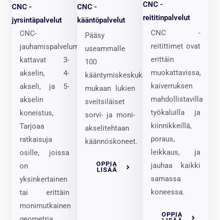
CNC -
CNC -
CNC -
reititinpalvelut
jyrsintäpalvelut
kääntöpalvelut
CNC -
CNC-
Pääsy
reitittimet ovat
jauhamispalvelumme
useammalle
erittäin
kattavat 3-
100
muokattavissa,
akselin, 4-
kääntymiskeskukset,
kaiverruksen
akseli, ja 5-
mukaan lukien
mahdollistavilla
akselin
sveitsiläiset
työkaluilla ja
koneistus,
sorvi- ja moni-
kiinnikkeillä,
Tarjoaa
akselitehtaan
poraus,
ratkaisuja
käännöskoneet.
leikkaus, ja
osille, joissa
OPPIA
jauhaa kaikki
on
LISÄÄ
samassa
yksinkertainen
koneessa.
tai erittäin
monimutkainen
OPPIA
geometria.