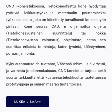
CNC -koneistuksessa, Tietokoneohjattu kone hyödyntää
pyöriviä leikkaustyökaluja materiaalin poistamiseksi
työkappaleesta, joka on kiinnitetty turvallisesti koneen työn
pintaan. Kone seuraa CAD: n ohjelmoitua ohjeita
(Tietokoneavusteinen suunnittelu) tai nokka
(Tietokoneavuston valmistus) ohjelmisto, antaa sen
suorittaa erilaisia ​​toimintoja, kuten jyrsintä, kääntyminen,
poraus, ja hionta.
Kyky automatisoida tuotanto, Vähennä inhimillisiä virheitä,
ja varmista johdonmukaisuus, CNC-koneistus tarjoaa sekä
suurta tarkkuutta että kustannustehokkuutta tuotettaessa
prototyyppejä ja suuren määrän tuotantoosia.
LUKEA LISÄÄ>>