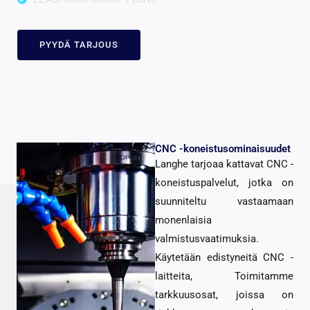
PYYDÄ TARJOUS
CNC -koneistusominaisuudet
Langhe tarjoaa kattavat CNC -
koneistuspalvelut, jotka on
suunniteltu vastaamaan
monenlaisia ​​
valmistusvaatimuksia.
Käytetään edistyneitä CNC -
laitteita, Toimitamme
tarkkuusosat, joissa on