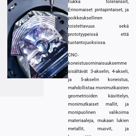
tiukka toleranssit,
Erinomaiset pintapintaiset, ja
poikkeuksellinen
toistettavuus sekä
prototyypeissä että
tuotantojuoksissa.
CNC-
koneistusominaisuuksemme
sisältävät 3-akselin, 4-akseli,
ja 5-akselin koneistus,
mahdollistaa monimutkaisten
geometrioiden käsittelyn,
monimutkaiset mallit, ja
monipuolinen valikoima
materiaaleja, mukaan lukien
metallit, muovit, ja