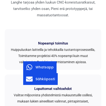
Langhe tarjoaa yhden luukun CNC-koneistusratkaisut,
tarvitsetko yhden osan, Pieni erä prototyyppejä, tai
massatuotantoosat.
Nopeampi toimitus
Huippuluokan laitteilla ja tehokkailla tuotantoprosesseilla,
Toimitamme projektisi 40% nopeampi kuin muut
valmistajat, Projektiesi varmistaminen ajoissa.
Whatsapp
Sähköposti
Loputtomat vaihtoehdot
Valitse miljoonista yhdistelmistä mukautetuille osillesi,
mukaan lukien aineelliset valinnat, pintapintaiset,