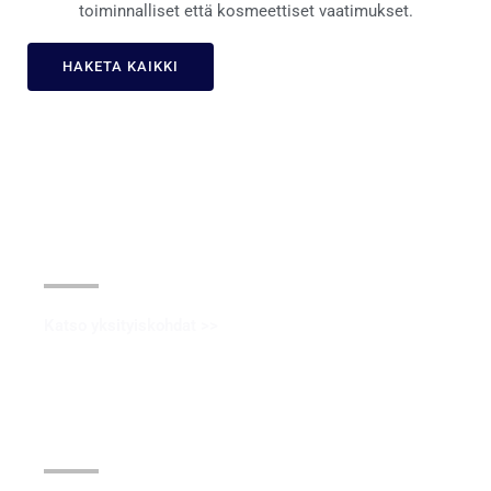
toiminnalliset että kosmeettiset vaatimukset.
HAKETA KAIKKI
Anodisoiva
Katso yksityiskohdat >>
Elektropanoiva