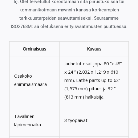
6). Olet tervetullut korostamaan sitä piirustuksissa tai
kommunikoimaan myynnin kanssa korkeampien
tarkkuustarpeiden saavuttamiseksi. Seuraamme
ISO2768M: ää oletuksena erityisvaatimusten puuttuessa.
Ominaisuus
Kuvaus
Jauhetut osat jopa 80 ”x 48”
x 24 ” (2,032 x 1,219 x 610
Osakoko
mm).
Lathe parts up to 62”
enimmäismäärä
(1,575 mm) pituus ja 32 ”
(813 mm) halkaisija.
Tavallinen
3 työpäivät
läpimenoaika