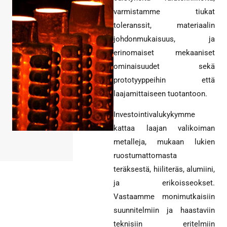
varmistamme tiukat
toleranssit, materiaalin
johdonmukaisuus, ja
erinomaiset mekaaniset
ominaisuudet sekä
prototyyppeihin että
laajamittaiseen tuotantoon.
Investointivalukykymme
kattaa laajan valikoiman
metalleja, mukaan lukien
ruostumattomasta
teräksestä, hiiliteräs, alumiini,
ja erikoisseokset.
Vastaamme monimutkaisiin
suunnitelmiin ja haastaviin
teknisiin eritelmiin