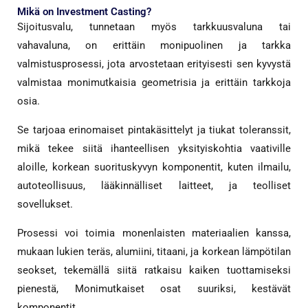
Mikä on Investment Casting?
Sijoitusvalu, tunnetaan myös tarkkuusvaluna tai
vahavaluna, on erittäin monipuolinen ja tarkka
valmistusprosessi, jota arvostetaan erityisesti sen kyvystä
valmistaa monimutkaisia ​​geometrisia ja erittäin tarkkoja
osia.
Se tarjoaa erinomaiset pintakäsittelyt ja tiukat toleranssit,
mikä tekee siitä ihanteellisen yksityiskohtia vaativille
aloille, korkean suorituskyvyn komponentit, kuten ilmailu,
autoteollisuus, lääkinnälliset laitteet, ja teolliset
sovellukset.
Prosessi voi toimia monenlaisten materiaalien kanssa,
mukaan lukien teräs, alumiini, titaani, ja korkean lämpötilan
seokset, tekemällä siitä ratkaisu kaiken tuottamiseksi
pienestä, Monimutkaiset osat suuriksi, kestävät
komponentit.