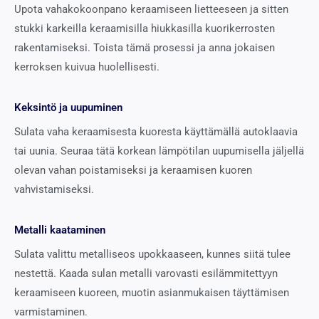
Upota vahakokoonpano keraamiseen lietteeseen ja sitten
stukki karkeilla keraamisilla hiukkasilla kuorikerrosten
rakentamiseksi. Toista tämä prosessi ja anna jokaisen
kerroksen kuivua huolellisesti.
Keksintö ja uupuminen
Sulata vaha keraamisesta kuoresta käyttämällä autoklaavia
tai uunia. Seuraa tätä korkean lämpötilan uupumisella jäljellä
olevan vahan poistamiseksi ja keraamisen kuoren
vahvistamiseksi.
Metalli kaataminen
Sulata valittu metalliseos upokkaaseen, kunnes siitä tulee
nestettä. Kaada sulan metalli varovasti esilämmitettyyn
keraamiseen kuoreen, muotin asianmukaisen täyttämisen
varmistaminen.