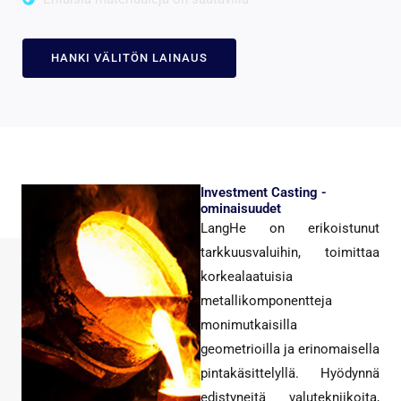
HANKI VÄLITÖN LAINAUS
Investment Casting -
ominaisuudet
LangHe on erikoistunut
tarkkuusvaluihin, toimittaa
korkealaatuisia
metallikomponentteja
monimutkaisilla
geometrioilla ja erinomaisella
pintakäsittelyllä. Hyödynnä
edistyneitä valutekniikoita,