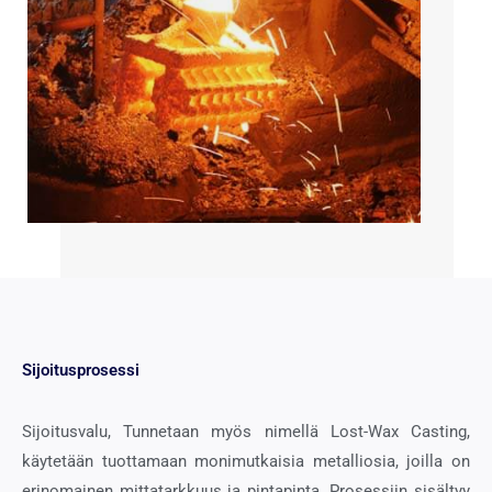
Sijoitusprosessi
Sijoitusvalu, Tunnetaan myös nimellä Lost-Wax Casting,
käytetään tuottamaan monimutkaisia ​​metalliosia, joilla on
erinomainen mittatarkkuus ja pintapinta. Prosessiin sisältyy