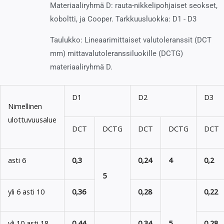
Materiaaliryhmä D: rauta-nikkelipohjaiset seokset,
koboltti, ja Cooper. Tarkkuusluokka: D1 - D3
Taulukko: Lineaarimittaiset valutoleranssit (DCT
mm) mittavalutoleranssiluokille (DCTG)
materiaaliryhmä D.
D1
D2
D3
Nimellinen
ulottuvuusalue
DCT
DCTG
DCT
DCTG
DCT
asti 6
0,3
0,24
4
0,2
5
yli 6 asti 10
0,36
0,28
0,22
yli 10 asti 18
0,44
0,34
5
0,28