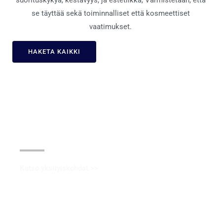
suorituskykyä, kestävyys, ja estetiikka, Varmistetaan, että
se täyttää sekä toiminnalliset että kosmeettiset
vaatimukset.
HAKETA KAIKKI
Anodisoiva
Katso yksityiskohdat >>
Elektropanoiva