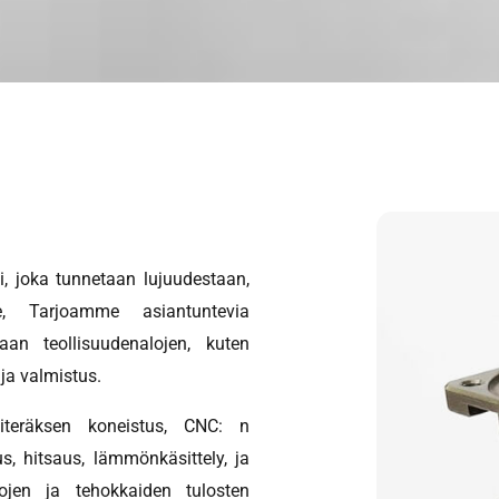
i, joka tunnetaan lujuudestaan,
e, Tarjoamme asiantuntevia
maan teollisuudenalojen, kuten
 ja valmistus.
literäksen koneistus, CNC: n
us, hitsaus, lämmönkäsittely, ja
kkojen ja tehokkaiden tulosten