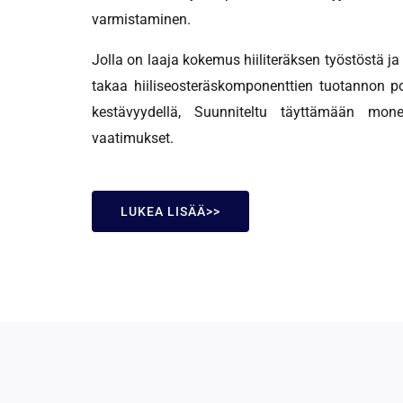
varmistaminen.
Jolla on laaja kokemus hiiliteräksen työstöstä j
takaa hiiliseosteräskomponenttien tuotannon poi
kestävyydellä, Suunniteltu täyttämään monen
vaatimukset.
LUKEA LISÄÄ>>