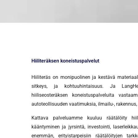
Hiiliteräksen koneistuspalvelut
Hiiliteräs on monipuolinen ja kestävä materiaal
sitkeys, ja kohtuuhintaisuus. Ja LangH
hiiliseosteräksen koneistuspalveluita vastaa
autoteollisuuden vaatimuksia, ilmailu-, rakennus,
Kattava palveluamme kuuluu räätälöity hii
kääntyminen ja jyrsintä, investointi, laserleikka
enemmän, erityistarpeisiin räätälöityjen tar