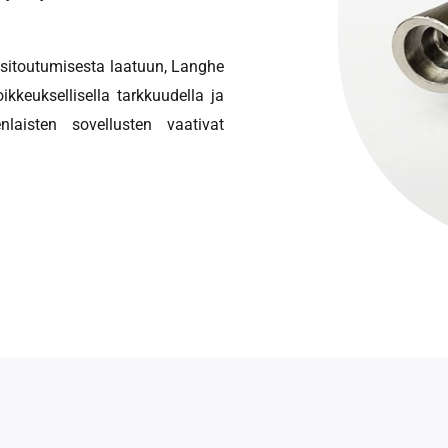
a sitoutumisesta laatuun, Langhe
kkeuksellisella tarkkuudella ja
laisten sovellusten vaativat