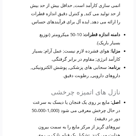
اتمی سازی کارآمد است, حداقل بیش از حد بیش
از حد تولید می کند, و کنترل دقیق اندازه قطرات
را ارائه می دهد, ایده آل برای فرآیندهای حساس.
دامنه اندازه قطرات:
10-50 میکرومتر (توزیع
بسیار باریک).
مزایا:
هوای فشرده لازم نیست; عمل آرام; بسیار
کارآمد انرژی; مقاوم در برابر گرفتگی.
برنامه:
سحابی های پزشکی, پوشش الکترونیکی,
داروهای دارویی, رطوبت دقیق.
نازل های اتمیزه چرخشی
اصل:
مایع بر روی یک فنجان یا دیسک به سرعت
در حال چرخش معرفی می شود (1,000-50،000
دور در دقیقه).
نیروهای گریز از مرکز مایع را به سمت بیرون
هدایت می کنند, تشکیل یک فیلم نازک بر روی