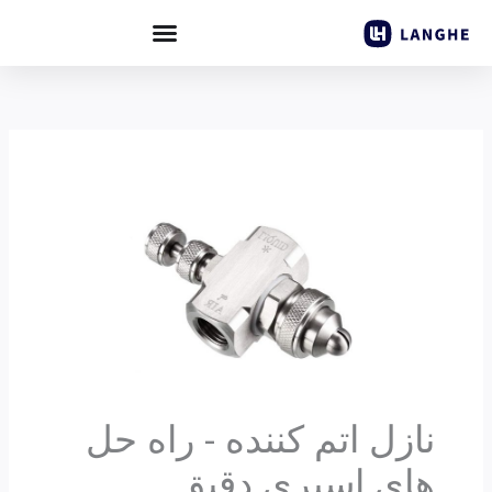
رش
ه
حتوا
نازل اتم کننده - راه حل
های اسپری دقیق