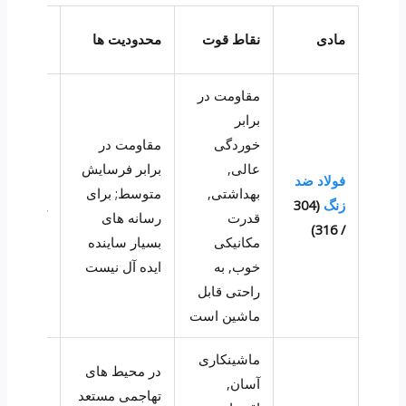
برنامه ه
مادی
نقاط قوت
محدودیت ها
معمولی
مقاومت در
برابر
خوردگی
مقاومت در
غذا و
عالی,
برابر فرسایش
نوشیدنی,
فولاد ضد
بهداشتی,
متوسط; برای
اسپری ه
زنگ
(304
قدرت
رسانه های
آب, پرد
/ 316)
مکانیکی
بسیار ساینده
شیمیایی
خوب, به
ایده آل نیست
عمومی
راحتی قابل
ماشین است
ماشینکاری
در محیط های
آسان,
تهاجمی مستعد
اسپری ه