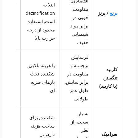
اقتصادی,
ابتلا به
کشاورزی
مقاومت
برنج
/ برنز
dezincification
اسپری ه
خوبی در
است; استفاده
صنعتی 
برابر مواد
محدود از درجه
سبک
شیمیایی
حرارت بالا
خفیف
فرسایش
اسپری ه
برجسته و
با هزینه بالایی,
دوغاب
کاربید
مقاومت در
شکننده تحت
ساینده,
تنگستن
برابر سایش,
بارهای ضربه
اتمی سا
(یا کاربید)
طول عمر
ای
سوخت با
طولانی
ذرات
بسیار
شکننده, برای
اسپری ه
سخت, از
ساخت هزینه
شیمیایی
نظر
سرامیک
دارد, در
خشن, اتم