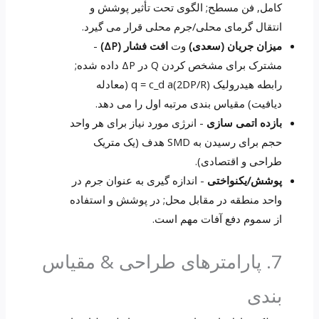
کامل, فن مسطح; الگوی تحت تأثیر پوشش و
انتقال گرمای محلی/جرم محلی قرار می گیرد.
میزان جریان (سعدی)
وت
افت فشار (ΔP)
-
مشترک برای مشخص کردن Q در ΔP داده شده;
رابطه هیدرولیک q = c_d a(2DP/R) (معادله
دیافیت) مقیاس بندی مرتبه اول را می دهد.
بازده اتمی سازی
- انرژی مورد نیاز برای هر واحد
حجم برای رسیدن به SMD هدف (یک متریک
طراحی و اقتصادی).
پوشش/یکنواختی
- اندازه گیری به عنوان جرم در
واحد منطقه در مقابل محل; در پوشش و استفاده
از سموم دفع آفات مهم است.
7. پارامترهای طراحی & مقیاس
بندی