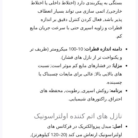
بستگی به پیکربندی دارد (اختلاط داخلی یا اختلاط
خارجی), اتمی سازی می تواند بسیار انعطاف
پذیر باشد, فعال کردن کنترل دقیق بر اندازه
قطرات و زاویه اسپری حتی با سرعت جریان مایع
کم.
دامنه اندازه قطرات:
10-100 میکرومتر (ظریف تر
و یکنواخت تر از نازل های فشار).
مزایا:
در فشارهای مایع کم موثر است; نسبت
های بالایی بالا; عالی برای مایعات چسبناک یا
چسبنده.
برنامه:
روکش اسپری, رطوبت, محفظه های
احتراق, راکتورهای شیمیایی.
نازل های اتم کننده اولتراسونیک
اصل:
مبدل پیزوالکتریک در فرکانس های
اولتراسونیک ارتعاش می کند (20–120 کیلوهرتز),