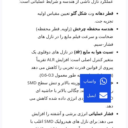
عملکرد نازل ناشی از هندسه و شرایط عملیاتی است:
قطر دهانه
وت
شکل گلو
تعیین مقیاس اولیه
تجزیه جت.
هندسه محفظه چرخش
(زاویه, قطر محفظه)
ضخامت و سرعت فیلم مایع را در نازل های
فشار-سیم.
نسبت هوا به مایع (alr)
در نازل های دوقلوی یک
متغیر کنترل اصلی است: افزایش ALR تقریباً
پیروی از قوانین قدرت تجربی را کاهش می دهد
(smd ∝ alr^-α, α به طور معمول 0.3-0.6).
واتساپ
خواص سیال
: ویسکوزیته بالاتر و تنش سطح SMD
را افزایش می دهد; چگالی بالاتر با حاشیه ای
ایمیل
SMD را برای ورودی انرژی داده شده کاهش می
دهد.
فشار عملیاتی
انرژی برشی و آشفته را افزایش
می دهد; برای نازل های هیدرولیک SMD اغلب با