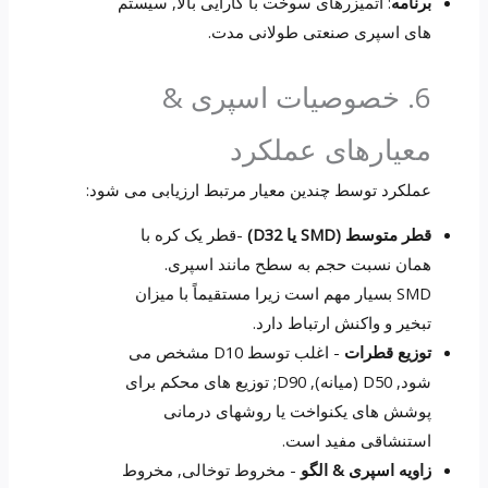
برنامه
: اتمیزرهای سوخت با کارایی بالا, سیستم
های اسپری صنعتی طولانی مدت.
6. خصوصیات اسپری &
معیارهای عملکرد
عملکرد توسط چندین معیار مرتبط ارزیابی می شود:
قطر متوسط (SMD یا D32)
-قطر یک کره با
همان نسبت حجم به سطح مانند اسپری.
SMD بسیار مهم است زیرا مستقیماً با میزان
تبخیر و واکنش ارتباط دارد.
توزیع قطرات
- اغلب توسط D10 مشخص می
شود, D50 (میانه), D90; توزیع های محکم برای
پوشش های یکنواخت یا روشهای درمانی
استنشاقی مفید است.
زاویه اسپری & الگو
- مخروط توخالی, مخروط