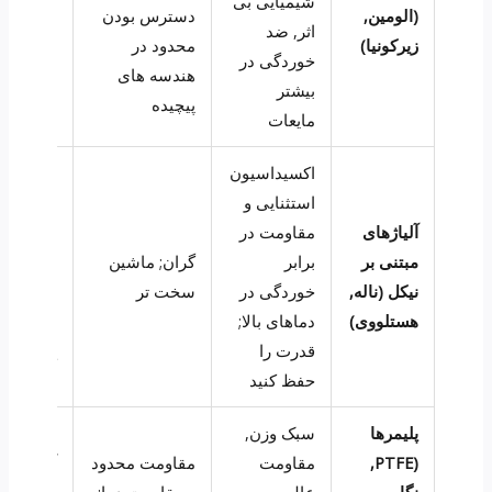
شیمیایی بی
(الومین,
دسترس بودن
سازی پو
اثر, ضد
زیرکونیا)
محدود در
ساینده,
خوردگی در
هندسه های
محیط ها
بیشتر
پیچیده
لباس بالا
مایعات
اکسیداسیون
مشعل ها
استثنایی و
پتروشیم
آلیاژهای
مقاومت در
نازل های
مبتنی بر
برابر
گران; ماشین
اسپری
نیکل (ناله,
خوردگی در
سخت تر
پالایشگاه
هستلووی)
دماهای بالا;
اتمیزاسی
قدرت را
کوره
حفظ کنید
پلیمرها
سبک وزن,
اسپری ه
(PTFE,
مقاومت
مقاومت محدود
آزمایشگا
نگاه
عالی
و مقاومت دما;
اتمی سا