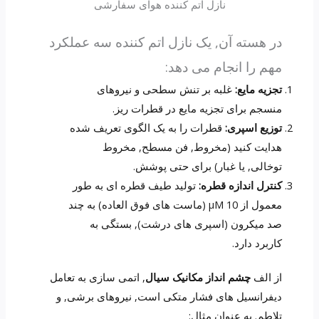
نازل اتم کننده هوای سفارشی
در هسته آن, یک نازل اتم کننده سه عملکرد
مهم را انجام می دهد:
تجزیه مایع:
غلبه بر تنش سطحی و نیروهای
منسجم برای تجزیه مایع در قطرات ریز.
توزیع اسپری:
قطرات را به یک الگوی تعریف شده
هدایت کنید (مخروط, فن مسطح, مخروط
توخالی, یا غبار) برای حتی پوشش.
کنترل اندازه قطره:
تولید طیف قطره ای به طور
معمول از 10 μM (ماست های فوق العاده) به چند
صد میکرون (اسپری های درشت), بستگی به
کاربرد دارد.
از الف
چشم انداز مکانیک سیال
, اتمی سازی به تعامل
دیفرانسیل های فشار متکی است, نیروهای برشی, و
تلاطم. به عنوان مثال: