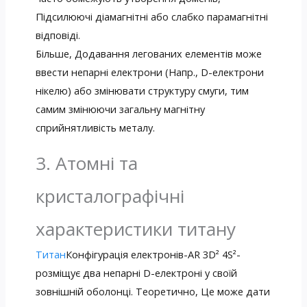
Підсилюючі діамагнітні або слабко парамагнітні
відповіді.
Більше, Додавання легованих елементів може
ввести непарні електрони (Напр., D-електрони
нікелю) або змінювати структуру смуги, тим
самим змінюючи загальну магнітну
сприйнятливість металу.
3. Атомні та
кристалографічні
характеристики титану
Титан
Конфігурація електронів-AR 3D² 4S²-
розміщує два непарні D-електроні у своїй
зовнішній оболонці. Теоретично, Це може дати