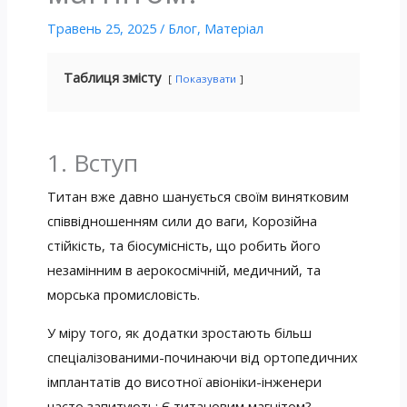
Травень 25, 2025
/
Блог
,
Матеріал
Таблиця змісту
Показувати
1. Вступ
Титан вже давно шанується своїм винятковим
співвідношенням сили до ваги, Корозійна
стійкість, та біосумісність, що робить його
незамінним в аерокосмічній, медичний, та
морська промисловість.
У міру того, як додатки зростають більш
спеціалізованими-починаючи від ортопедичних
імплантатів до висотної авіоніки-інженери
часто запитують: Є титановим магнітом?