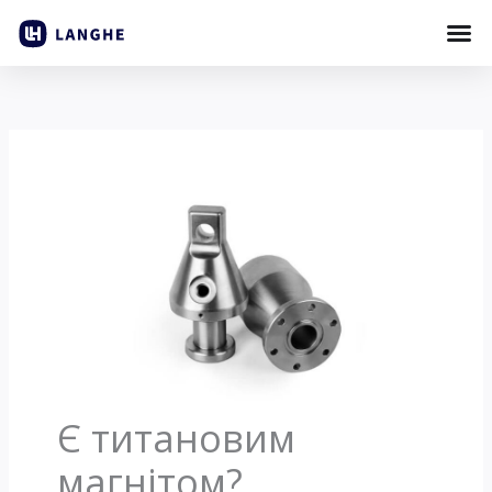
Пропустити
вміст
Є титановим
магнітом?