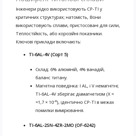
Інженери рідко використовують CP-TI у
критичних структурах; натомість, Вони
використовують сплави, пристосовані для сили,
Теплостійкість, або корозійні показники.
Ключові приклади включають:
TI-6AL-4V (Сорт 5)
Склад: 6% алюміній, 4% ванадій,
баланс титану.
Магнітна поведінка: І AL, і V немагнітні;
TI-6AL-4V зберігає діамагнетизм (X ≈
≈1,7 × 10⁻⁶), ідентично CP-TI в межах
помилки вимірювання.
TI-6AL-2SN-4ZR-2MO (OF-6242)