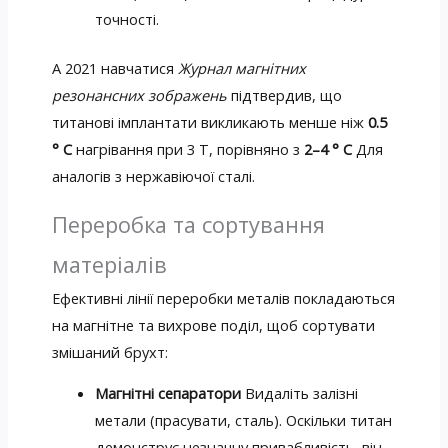
точності.
A
2021 навчатися
Журнал магнітних
резонансних зображень
підтвердив, що
титанові імплантати викликають менше ніж
0.5
° C
нагрівання при 3 Т, порівняно з
2–4 ° C
Для
аналогів з нержавіючої сталі.
Переробка та сортування
матеріалів
Ефективні лінії переробки металів покладаються
на магнітне та вихрове поділ, щоб сортувати
змішаний брухт:
Магнітні сепаратори
Видаліть залізні
метали (прасувати, сталь). Оскільки титан
демонструє незначну привабливість, він