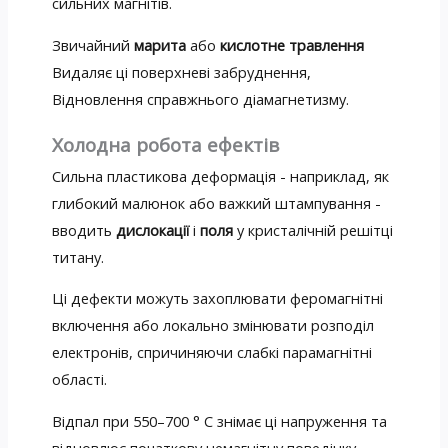
сильних магнітів.
Звичайний
марита
або
кислотне травлення
Видаляє ці поверхневі забруднення,
Відновлення справжнього діамагнетизму.
Холодна робота ефектів
Сильна пластикова деформація - наприклад, як
глибокий малюнок або важкий штампування -
вводить
дислокації
і
поля
у кристалічній решітці
титану.
Ці дефекти можуть захоплювати феромагнітні
включення або локально змінювати розподіл
електронів, спричиняючи слабкі парамагнітні
області.
Відпал при 550–700 ° С знімає ці напруження та
відновлює початкову немагнітну поведінку.