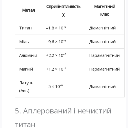
Сприйнятливість
Магнітний
Метал
χ
клас
Титан
–1,8 × 10⁻⁶
Діамагнітний
Мідь
–9,6 × 10⁻⁶
Діамагнітний
Алюміній
+2.2 × 10⁻⁵
Парамагнітний
Магній
+1.2 × 10⁻⁵
Парамагнітний
Латунь
–5 × 10⁻⁶
Діамагнітний
(Авг.)
5. Аплерований і нечистий
титан