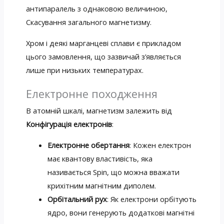
антипаралель з однаковою величиною,
Скасування загального магнетизму.
Хром і деякі марганцеві сплави є прикладом
цього замовлення, що зазвичай з’являється
лише при низьких температурах.
Електронне походження
В атомній шкалі, магнетизм залежить від
Конфігурація електронів
:
Електронне обертання
: Кожен електрон
має квантову властивість, яка
називається Spin, що можна вважати
крихітним магнітним диполем.
Орбітальний рух
: Як електрони орбітують
ядро, вони генерують додаткові магнітні