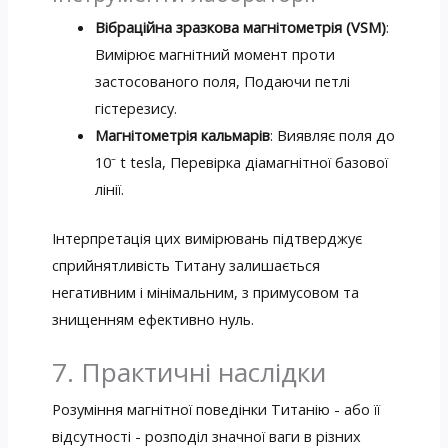
Вібраційна зразкова магнітометрія (VSM)
:
Вимірює магнітний момент проти
застосованого поля, Подаючи петлі
гістерезису.
Магнітометрія кальмарів
: Виявляє поля до
10⁻ t tesla, Перевірка діамагнітної базової
лінії.
Інтерпретація цих вимірювань підтверджує
сприйнятливість Титану залишається
негативним і мінімальним, з примусовом та
знищенням ефективно нуль.
7. Практичні наслідки
Розуміння магнітної поведінки Титанію - або її
відсутності - розподіл значної ваги в різних