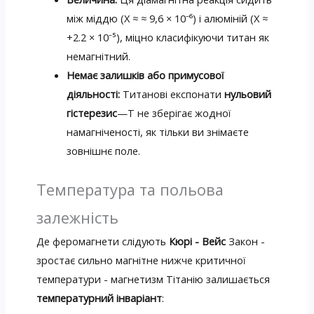
між міддю (X ≈ ≈ 9,6 × 10⁻⁶) і алюміній (X ≈
+2.2 × 10⁻⁵), міцно класифікуючи титан як
немагнітний.
Немає залишків або примусової
діяльності:
Титанові експонати
нульовий
гістерезис
—Т не зберігає жодної
намагніченості, як тільки ви знімаєте
зовнішнє поле.
Температура та польова
залежність
Де феромагнети слідують
Кюрі - Вейс
Закон -
зростає сильно магнітне нижче критичної
температури - магнетизм Тітанію залишається
температурний інваріант
: