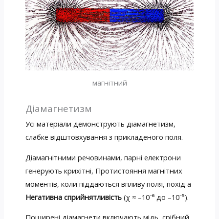
магнітний
Діамагнетизм
Усі матеріали демонструють діамагнетизм,
слабке відштовхування з прикладеного поля.
Діамагнітними речовинами, парні електрони
генерують крихітні, Протистояння магнітних
моментів, коли піддаються впливу поля, похід a
Негативна сприйнятливість
(χ ≈ –10⁻⁶ до –10⁻⁵).
Поширені діамагнети включають мідь, срібний,