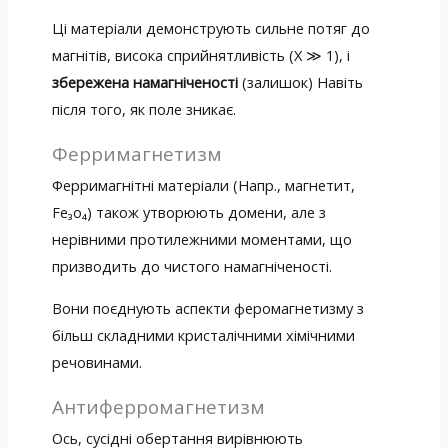
Ці матеріали демонструють сильне потяг до
магнітів, висока сприйнятливість (X ≫ 1), і
збережена намагніченості
(залишок) Навіть
після того, як поле зникає.
Ферримагнетизм
Ферримагнітні матеріали (Напр., магнетит,
Fe₃o₄) також утворюють домени, але з
нерівними протилежними моментами, що
призводить до чистого намагніченості.
Вони поєднують аспекти феромагнетизму з
більш складними кристалічними хімічними
речовинами.
Антиферромагнетизм
Ось, сусідні обертання вирівнюють