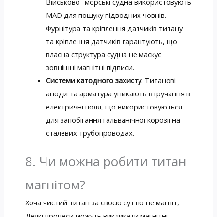
Військово -морські судна використовують
MAD для пошуку підводних човнів.
Фурнітура та кріплення датчиків титану
та кріплення датчиків гарантують, що
власна структура судна не маскує
зовнішні магнітні підписи.
Системи катодного захисту
: Титанові
аноди та арматура уникають втручання в
електричні поля, що використовуються
для запобігання гальванічної корозії на
сталевих трубопроводах.
8. Чи можна робити титан
магнітом?
Хоча чистий титан за своєю суттю не магніт,
Деякі процеси можуть викликати магнітні