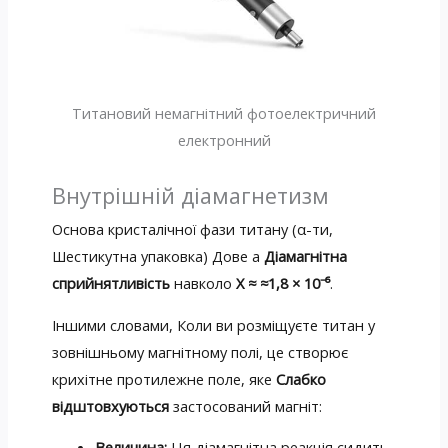
Титановий немагнітний фотоелектричний
електронний
Внутрішній діамагнетизм
Основа кристалічної фази титану (α-ти,
Шестикутна упаковка) Дове a
Діамагнітна
сприйнятливість
навколо
X ≈ ≈1,8 × 10⁻⁶
.
Іншими словами, Коли ви розміщуєте титан у
зовнішньому магнітному полі, це створює
крихітне протилежне поле, яке
Слабко
відштовхуються
застосований магніт:
Величина:
Ця діамагнітна реакція сидить