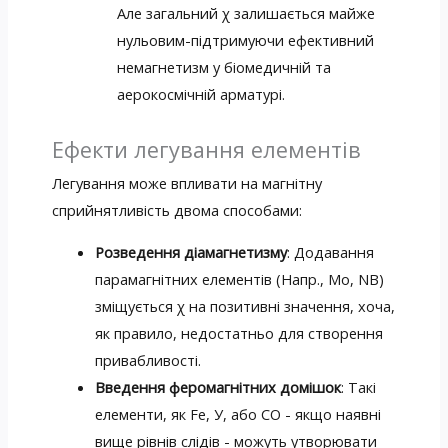
Але загальний χ залишається майже
нульовим-підтримуючи ефективний
немагнетизм у біомедичній та
аерокосмічній арматурі.
Ефекти легування елементів
Легування може впливати на магнітну
сприйнятливість двома способами:
Розведення діамагнетизму
: Додавання
парамагнітних елементів (Напр., Mo, NB)
зміщується χ на позитивні значення, хоча,
як правило, недостатньо для створення
привабливості.
Введення феромагнітних домішок
: Такі
елементи, як Fe, У, або CO - якщо наявні
вище рівнів слідів - можуть утворювати