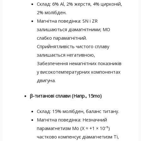
Склад: 6% Al, 2% жерстя, 4% цирконій,
2% молібден.
Магнітна поведінка: SN і ZR
залишаються діамагнітними; МО
слабко парамагнітний.
Сприйнятливість чистого сплаву
залишається негативною,
Забезпечення немагнітних показників
у високотемпературних компонентах
двигуна.
β-титанові сплави (Напр., 15mo)
Склад: 15% молібден, баланс титану.
Магнітна поведінка: Незначний
парамагнетизм Мо (X ≈ +1 × 10⁻⁵)
частково компенсує діамагнетизм Ті,