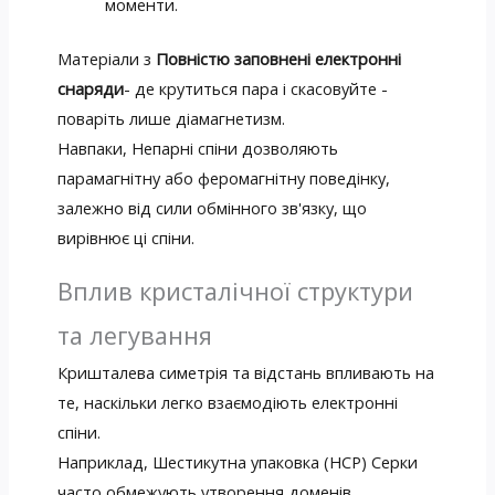
моменти.
Матеріали з
Повністю заповнені електронні
снаряди
- де крутиться пара і скасовуйте -
поваріть лише діамагнетизм.
Навпаки, Непарні спіни дозволяють
парамагнітну або феромагнітну поведінку,
залежно від сили обмінного зв'язку, що
вирівнює ці спіни.
Вплив кристалічної структури
та легування
Кришталева симетрія та відстань впливають на
те, наскільки легко взаємодіють електронні
спіни.
Наприклад, Шестикутна упаковка (HCP) Серки
часто обмежують утворення доменів,