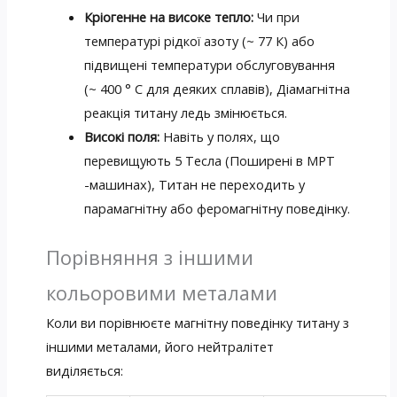
Кріогенне на високе тепло:
Чи при
температурі рідкої азоту (~ 77 К) або
підвищені температури обслуговування
(~ 400 ° C для деяких сплавів), Діамагнітна
реакція титану ледь змінюється.
Високі поля:
Навіть у полях, що
перевищують 5 Тесла (Поширені в МРТ
-машинах), Титан не переходить у
парамагнітну або феромагнітну поведінку.
Порівняння з іншими
кольоровими металами
Коли ви порівнюєте магнітну поведінку титану з
іншими металами, його нейтралітет
виділяється: