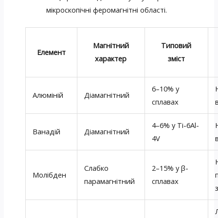
мікроскопічні феромагнітні області.
Магнітний
Типовий
Елемент
характер
зміст
6–10% у
Алюміній
Діамагнітний
сплавах
4–6% у Ti-6Al-
Ванадій
Діамагнітний
4V
Слабко
2–15% у β-
Молібден
парамагнітний
сплавах