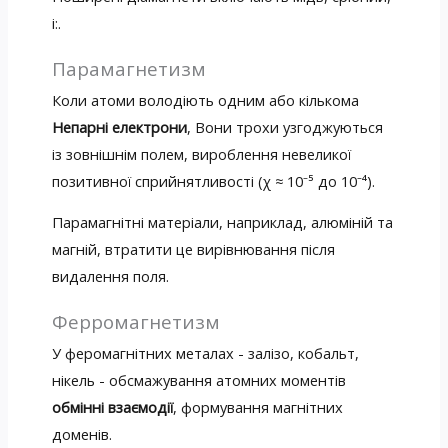
і:.
Парамагнетизм
Коли атоми володіють одним або кількома
Непарні електрони
, Вони трохи узгоджуються
із зовнішнім полем, вироблення невеликої
позитивної сприйнятливості (χ ≈ 10⁻⁵ до 10⁻⁴).
Парамагнітні матеріали, наприклад, алюміній та
магній, втратити це вирівнювання після
видалення поля.
Ферромагнетизм
У феромагнітних металах - залізо, кобальт,
нікель - обсмажування атомних моментів
обмінні взаємодії
, формування магнітних
доменів.