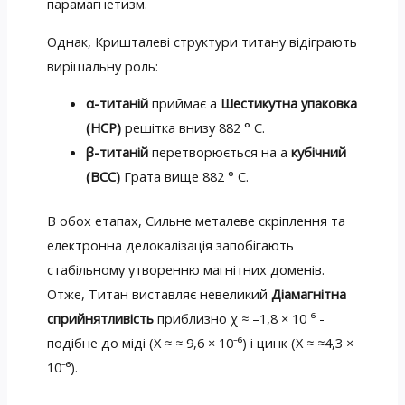
парамагнетизм.
Однак, Кришталеві структури титану відіграють
вирішальну роль:
α-титаній
приймає a
Шестикутна упаковка
(HCP)
решітка внизу 882 ° C.
β-титаній
перетворюється на a
кубічний
(BCC)
Грата вище 882 ° C.
В обох етапах, Сильне металеве скріплення та
електронна делокалізація запобігають
стабільному утворенню магнітних доменів.
Отже, Титан виставляє невеликий
Діамагнітна
сприйнятливість
приблизно χ ≈ –1,8 × 10⁻⁶ -
подібне до міді (X ≈ ≈ 9,6 × 10⁻⁶) і цинк (X ≈ ≈4,3 ×
10⁻⁶).