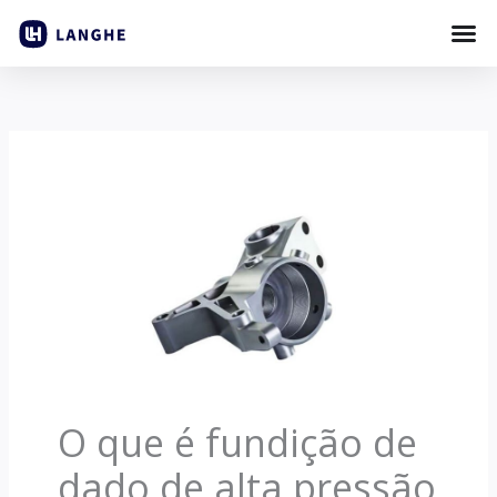
Pular
para
o
conteúdo
O que é fundição de
dado de alta pressão