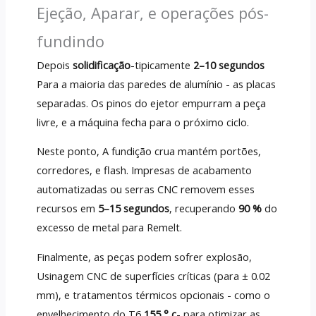
Ejeção, Aparar, e operações pós-
fundindo
Depois
solidificação
-tipicamente
2–10 segundos
Para a maioria das paredes de alumínio - as placas
separadas. Os pinos do ejetor empurram a peça
livre, e a máquina fecha para o próximo ciclo.
Neste ponto, A fundição crua mantém portões,
corredores, e flash. Impresas de acabamento
automatizadas ou serras CNC removem esses
recursos em
5–15 segundos
, recuperando
90 %
do
excesso de metal para Remelt.
Finalmente, as peças podem sofrer explosão,
Usinagem CNC de superfícies críticas (para ± 0.02
mm), e tratamentos térmicos opcionais - como o
envelhecimento do T6
155 ° c
- para otimizar as