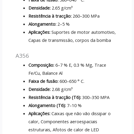
Densidade:
2.65 g/cm³
Resistência à tracção:
260–300 MPa
Alongamento:
2–5 %
Aplicações:
Suportes de motor automotivo,
Capas de transmissão, corpos da bomba
A356
Composição:
6–7 % E, 0.3 % Mg, Trace
Fe/Cu, Balance Al
Faixa de fusão:
600–650 ° C.
Densidade:
2.68 g/cm³
Resistência à tracção (T6):
300–350 MPA
Alongamento (T6):
7–10 %
Aplicações:
Caixas que não vão dissipar o
calor, Componentes aeroespaciais
estruturais, Afotos de calor de LED