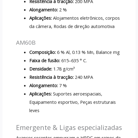
Resistência à tracção:
200 MPA
Alongamento:
2 %
Aplicações:
Alojamentos eletrônicos, corpos
da câmera, Rodas de direção automotiva
AM60B
Composição:
6 % Al, 0.13 % Mn, Balance mg
Faixa de fusão:
615–635 ° C.
Densidade:
1.78 g/cm³
Resistência à tracção:
240 MPA
Alongamento:
7 %
Aplicações:
Suportes aeroespaciais,
Equipamento esportivo, Peças estruturais
leves
Emergente & Ligas especializadas
Avanços recentes empurram o HPDC em reinos de