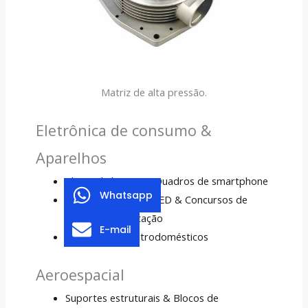
Matriz de alta pressão.
Eletrônica de consumo &
Aparelhos
Chassi de laptop & Quadros de smartphone
Whatsapp
Afotos de calor de LED & Concursos de
fonte de alimentação
E-mail
Controles de eletrodomésticos
Aeroespacial
Suportes estruturais & Blocos de