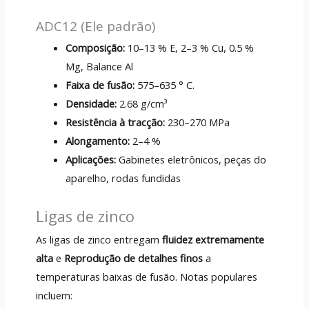
ADC12 (Ele padrão)
Composição:
10–13 % E, 2–3 % Cu, 0.5 %
Mg, Balance Al
Faixa de fusão:
575–635 ° C.
Densidade:
2.68 g/cm³
Resistência à tracção:
230–270 MPa
Alongamento:
2–4 %
Aplicações:
Gabinetes eletrônicos, peças do
aparelho, rodas fundidas
Ligas de zinco
As ligas de zinco entregam
fluidez extremamente
alta
e
Reprodução de detalhes finos
a
temperaturas baixas de fusão. Notas populares
incluem: