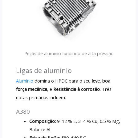
Peças de alumínio fundindo de alta pressão
Ligas de alumínio
Alumínio
domina o HPDC para o seu
leve
,
boa
força mecânica
, e
Resistência à corrosão
. Três
notas primárias incluem:
A380
Composição:
9–12 % E, 3–4 % Cu, 0.5 % Mg,
Balance Al
Faixa de fusão:
580–640 ° C.