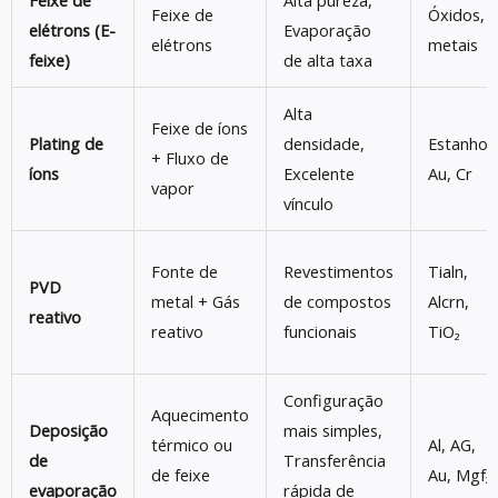
Feixe de
Alta pureza,
Feixe de
Óxidos,
elétrons (E-
Evaporação
elétrons
metais
feixe)
de alta taxa
Alta
Feixe de íons
Plating de
densidade,
Estanho,
+ Fluxo de
íons
Excelente
Au, Cr
vapor
vínculo
Fonte de
Revestimentos
Tialn,
PVD
metal + Gás
de compostos
Alcrn,
reativo
reativo
funcionais
TiO₂
Configuração
Aquecimento
Deposição
mais simples,
térmico ou
Al, AG,
de
Transferência
de feixe
Au, Mgf₂
evaporação
rápida de