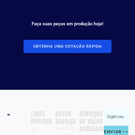
Faça suas peças em produção hoje!
OBTENHA UMA COTAÇÃO RÁPIDA
LINKS
NOSSO
SERVIÇOS
Digite
RÁPIDOS
SERVIÇO
DE VALOR
Zhengzhou
seu
AGREGADO
Langhe
Lar
Serviços de
endereço
ENVIAR⟶
Industry Co.,