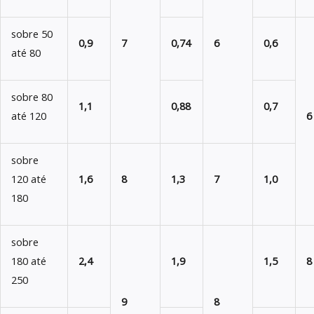
sobre 50
0,9
7
0,74
6
0,6
até 80
sobre 80
1,1
0,88
0,7
até 120
6
sobre
120 até
1,6
8
1,3
7
1,0
180
sobre
180 até
2,4
1,9
1,5
8
250
9
8