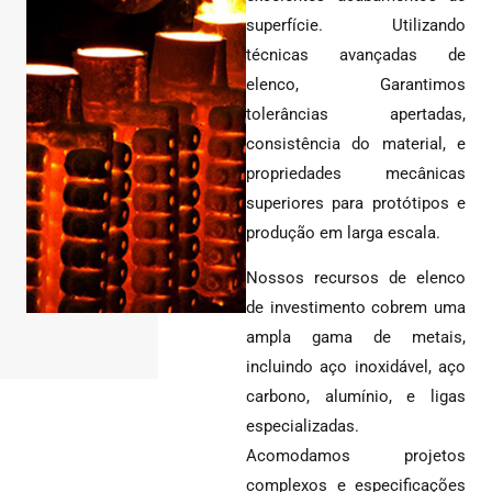
superfície. Utilizando
técnicas avançadas de
elenco, Garantimos
tolerâncias apertadas,
consistência do material, e
propriedades mecânicas
superiores para protótipos e
produção em larga escala.
Nossos recursos de elenco
de investimento cobrem uma
ampla gama de metais,
incluindo aço inoxidável, aço
carbono, alumínio, e ligas
especializadas.
Acomodamos projetos
complexos e especificações