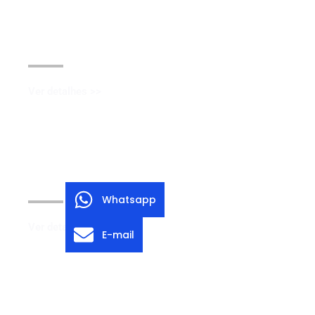
Revestimento em pó
Ver detalhes >>
Polimento
Whatsapp
Ver detalhes >>
E-mail
Bedia de contas