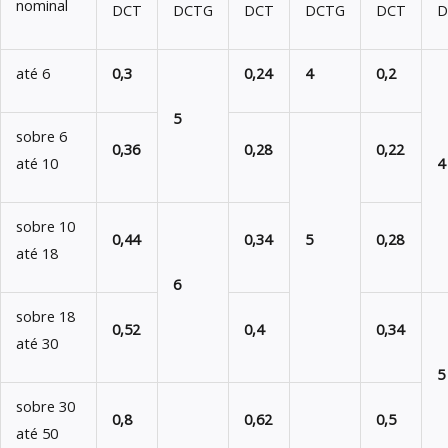
nominal
DCT
DCTG
DCT
DCTG
DCT
D
até 6
0,3
0,24
4
0,2
5
sobre 6
0,36
0,28
0,22
até 10
4
sobre 10
0,44
0,34
5
0,28
até 18
6
sobre 18
0,52
0,4
0,34
até 30
5
sobre 30
0,8
0,62
0,5
até 50