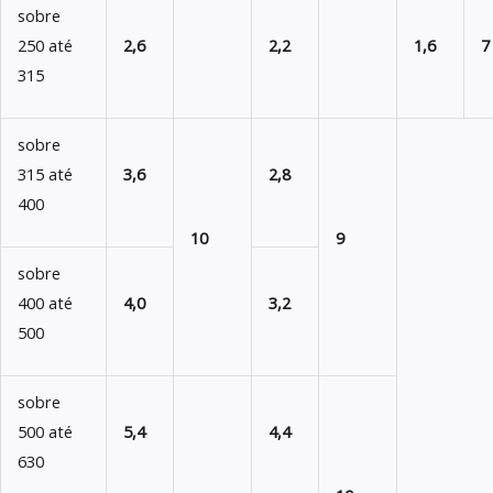
sobre
250 até
2,6
2,2
1,6
7
315
sobre
315 até
3,6
2,8
400
10
9
sobre
400 até
4,0
3,2
500
sobre
500 até
5,4
4,4
630