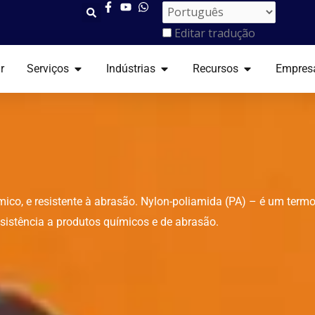
Editar tradução
ABRIR SERVIÇOS
ABRIR INDÚSTRIAS
ABRIR RECUR
r
Serviços
Indústrias
Recursos
Empres
mico, e resistente à abrasão. Nylon-poliamida (PA) – é um term
sistência a produtos químicos e de abrasão.