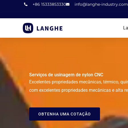
Pular
+86 15333853330
info@langhe-industry.com
para
o
La
conteúdo
Serviços de usinagem de nylon CNC
Excelentes propriedades mecânicas, térmico, quí
com excelentes propriedades mecânicas e alta re
OBTENHA UMA COTAÇÃO