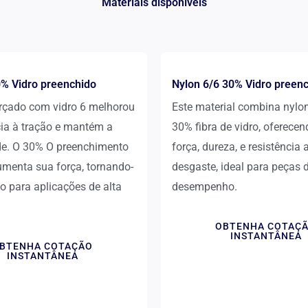
Materiais disponíveis
0% Vidro preenchido
Nylon 6/6 30% Vidro preen
orçado com vidro 6 melhorou
Este material combina nylo
cia à tração e mantém a
30% fibra de vidro, oferece
ade. O 30% O preenchimento
força, dureza, e resistência 
umenta sua força, tornando-
desgaste, ideal para peças d
 para aplicações de alta
desempenho.
OBTENHA COTAÇ
INSTANTÂNEA
BTENHA COTAÇÃO
INSTANTÂNEA