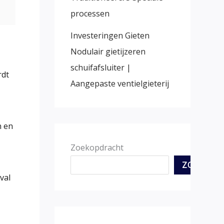
processen
Investeringen Gieten
Nodulair gietijzeren
schuifafsluiter |
rdt
Aangepaste ventielgieterij
n en
Zoekopdracht
ZOEKOPD
val