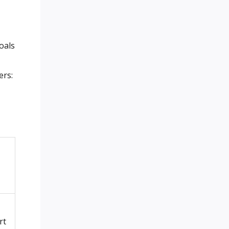
oals
ers:
rt