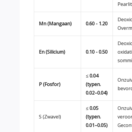
Pearlit
Deoxid
Mn (Mangaan)
0.60 - 1.20
Overma
Deoxid
En (Silicium)
0.10 - 0.50
oxidat
sommi
≤
0.04
Onzuiv
P (Fosfor)
(typen.
bevord
0.02–0.04)
≤
0.05
Onzuiv
S (Zwavel)
(typen.
veroor
0.01–0.05)
Gecont