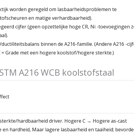
ktijk worden geregeld om lasbaarheidsproblemen te
tofscheuren en matige verhardbaarheid).
egeerd cijfer (geen opzettelijke hoge CR, Ni -toevoegingen z
al).
uctiliteitsbalans binnen de A216-familie. (Andere A216 -cijf
C
= Grade met een hogere koolstof/hogere sterkte.)
ASTM A216 WCB koolstofstaal
ffect
terkte/hardbaarheid driver. Hogere C → Hogere as-cast
e en hardheid, Maar lagere lasbaarheid en taaiheid; bevorde