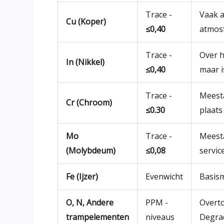
Trace -
Vaak a
Cu (Koper)
≤0,40
atmosf
Trace -
Over h
In (Nikkel)
≤0,40
maar i
Trace -
Meesta
Cr (Chroom)
≤0.30
plaats
Mo
Trace -
Meesta
(Molybdeum)
≤0,08
servic
Fe (Ijzer)
Evenwicht
Basism
O, N, Andere
PPM -
Overto
trampelementen
niveaus
Degrad