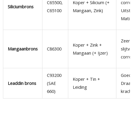
C65500,
Koper + Silicium (+
corro
Siliciumbrons
C65100
Mangaan, Zink)
Uitst
Matig
Zeer 
Koper + Zink +
Mangaanbrons
C86300
slijtv
Mangaan (+ Ijzer)
corro
C93200
Goede
Koper + Tin +
Leaddin brons
(SAE
Draag
Leiding
660)
krach