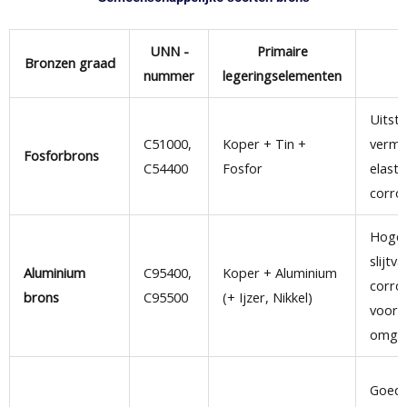
UNN -
Primaire
Bronzen graad
nummer
legeringselementen
Uitst
C51000,
Koper + Tin +
vermo
Fosforbrons
C54400
Fosfor
elastic
corro
Hoge 
slijtv
Aluminium
C95400,
Koper + Aluminium
corro
brons
C95500
(+ Ijzer, Nikkel)
vooral
omgev
Goed