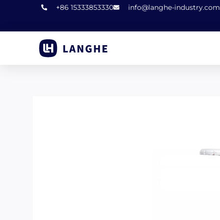
コ
+86 15333853330
info@langhe-industry.com
ン
テ
ン
ツ
に
ス
キ
ッ
プ
し
ま
す