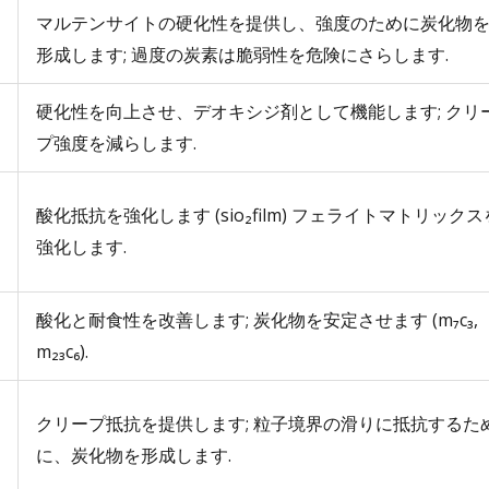
マルテンサイトの硬化性を提供し、強度のために炭化物
形成します; 過度の炭素は脆弱性を危険にさらします.
硬化性を向上させ、デオキシジ剤として機能します; クリ
プ強度を減らします.
酸化抵抗を強化します (sio₂film) フェライトマトリックス
強化します.
酸化と耐食性を改善します; 炭化物を安定させます (m₇c₃,
m₂₃c₆).
クリープ抵抗を提供します; 粒子境界の滑りに抵抗するた
に、炭化物を形成します.