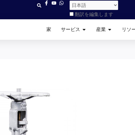
翻訳を編集します
開ける サービス
開ける 産業
家
サービス
産業
リソ