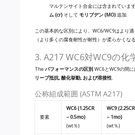
マルテンサイト合金には含まれていま
ム (cr)
そして
モリブデン (MO)
追加.
この基本的な区別により、WC6/WC9はより
（より多くの腐食耐性が耐性）が柔らかくなる
3. A217 WC6対WC9の
The
パフォーマンスの区別
WC6とWC9の間
リープ抵抗, 酸化挙動, および溶接性
.
公称組成範囲 (ASTM A217)
WC6 (1.25CR
WC9 (2.25CR
要素
– 0.5mo)
– 1mo)
(wt％)
(wt％)