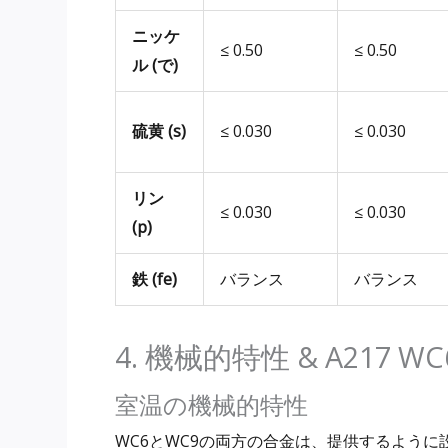
ニッケ
≤ 0.50
≤ 0.50
ル (で)
硫黄 (s)
≤ 0.030
≤ 0.030
リン
≤ 0.030
≤ 0.030
(p)
鉄 (fe)
バランス
バランス
4. 機械的特性 & A217 
室温の機械的特性
WC6とWC9の両方の合金は、提供するよう