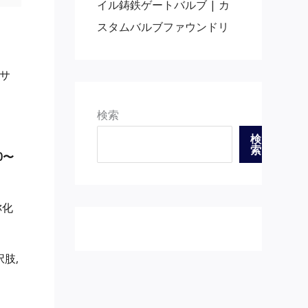
イル鋳鉄ゲートバルブ | カ
スタムバルブファウンドリ
度サ
検索
検
索
0〜
称化
肢,