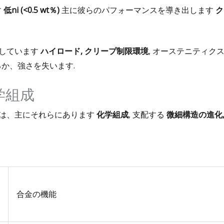
す
低ni (<0.5 wt％)
主に彼らのパフォーマンスを導き出します
ク
適しています
ハイロード, クリープ制限環境
, オーステニティク
か、強さを失います.
化学組成
には、主にそれらにあります
化学組成
, 支配する
微細構造の進化,
合金の機能