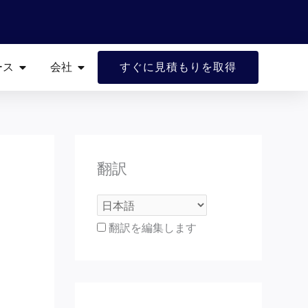
開ける リソース
開ける 会社
ース
会社
すぐに見積もりを取得
翻訳
翻訳を編集します