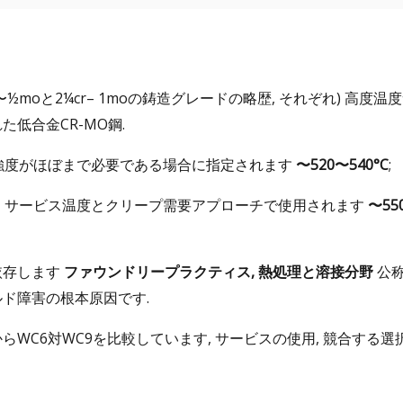
r〜½moと2¼cr– 1moの鋳造グレードの略歴, それぞれ) 高度温
低合金CR-MO鋼.
強度がほぼまで必要である場合に指定されます
〜520〜540°C
;
、サービス温度とクリープ需要アプローチで使用されます
〜55
依存します
ファウンドリープラクティス, 熱処理と溶接分野
公
ド障害の根本原因です.
C6対WC9を比較しています, サービスの使用, 競合する選択