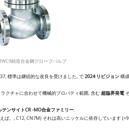
C6対WC9鋳造合金鋼グローブバルブ
37, 標準は継続的な改良を受けました, で
2024 リビジョン
構
ラクチャに合わせて機械的プロパティ範囲, 含む
超臨界発電
ルテンサイトCR -MO合金ファミリー
.
えば。, C12, CN7M) それは高いニッケルに依存しています (>9