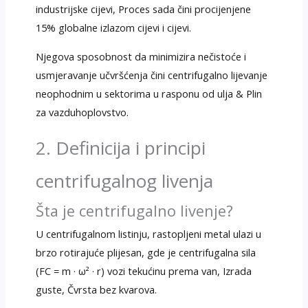
industrijske cijevi, Proces sada čini procijenjene
15% globalne izlazom cijevi i cijevi.
Njegova sposobnost da minimizira nečistoće i
usmjeravanje učvršćenja čini centrifugalno lijevanje
neophodnim u sektorima u rasponu od ulja & Plin
za vazduhoplovstvo.
2. Definicija i principi
centrifugalnog livenja
Šta je centrifugalno livenje?
U centrifugalnom listinju, rastopljeni metal ulazi u
brzo rotirajuće plijesan, gde je centrifugalna sila
(FC = m · ω² · r) vozi tekućinu prema van, Izrada
guste, Čvrsta bez kvarova.