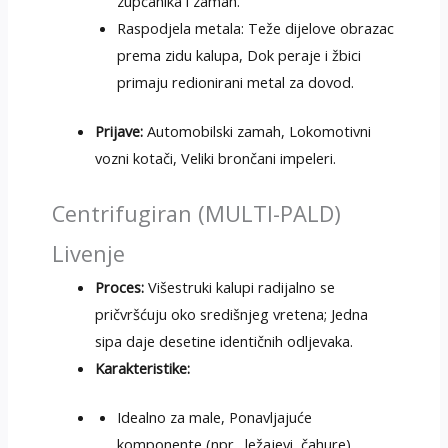
zupčanika i zamah.
Raspodjela metala: Teže dijelove obrazac
prema zidu kalupa, Dok peraje i žbici
primaju redionirani metal za dovod.
Prijave:
Automobilski zamah, Lokomotivni
vozni kotači, Veliki brončani impeleri.
Centrifugiran (MULTI-PALD)
Livenje
Proces:
Višestruki kalupi radijalno se
pričvršćuju oko središnjeg vretena; Jedna
sipa daje desetine identičnih odljevaka.
Karakteristike:
Idealno za male, Ponavljajuće
komponente (npr., ležajevi, čahure).