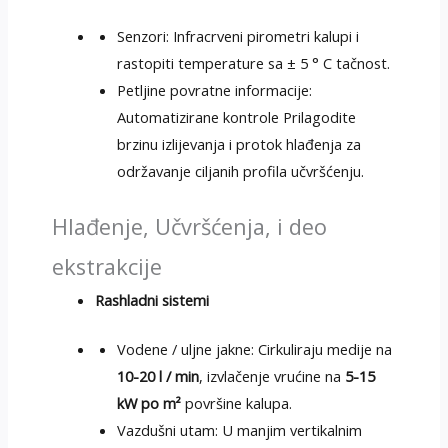
Senzori: Infracrveni pirometri kalupi i
rastopiti temperature sa ± 5 ° C tačnost.
Petljine povratne informacije:
Automatizirane kontrole Prilagodite
brzinu izlijevanja i protok hlađenja za
održavanje ciljanih profila učvršćenju.
Hlađenje, Učvršćenja, i deo
ekstrakcije
Rashladni sistemi
Vodene / uljne jakne: Cirkuliraju medije na
10-20 l / min
, izvlačenje vrućine na
5-15
kW po m²
površine kalupa.
Vazdušni utam: U manjim vertikalnim