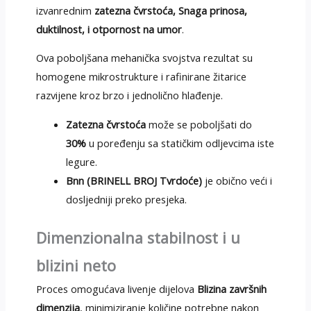
izvanrednim
zatezna čvrstoća, Snaga prinosa,
duktilnost, i otpornost na umor
.
Ova poboljšana mehanička svojstva rezultat su
homogene mikrostrukture i rafinirane žitarice
razvijene kroz brzo i jednolično hlađenje.
Zatezna čvrstoća
može se poboljšati do
30%
u poređenju sa statičkim odljevcima iste
legure.
Bnn (BRINELL BROJ Tvrdoće)
je obično veći i
dosljedniji preko presjeka.
Dimenzionalna stabilnost i u
blizini neto
Proces omogućava livenje dijelova
Blizina završnih
dimenzija
, minimiziranje količine potrebne nakon