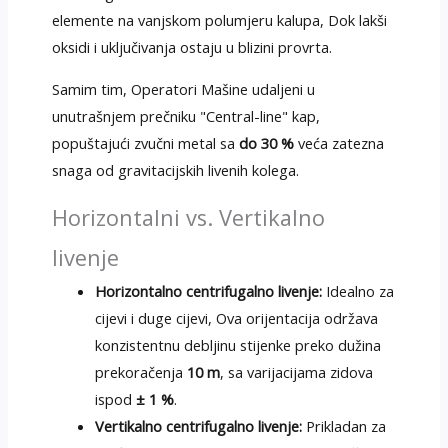
elemente na vanjskom polumjeru kalupa, Dok lakši
oksidi i uključivanja ostaju u blizini provrta.
Samim tim, Operatori Mašine udaljeni u
unutrašnjem prečniku "Central-line" kap,
popuštajući zvučni metal sa
do 30 %
veća zatezna
snaga od gravitacijskih livenih kolega.
Horizontalni vs. Vertikalno
livenje
Horizontalno centrifugalno livenje:
Idealno za
cijevi i duge cijevi, Ova orijentacija održava
konzistentnu debljinu stijenke preko dužina
prekoračenja
10 m
, sa varijacijama zidova
ispod
± 1 %
.
Vertikalno centrifugalno livenje:
Prikladan za