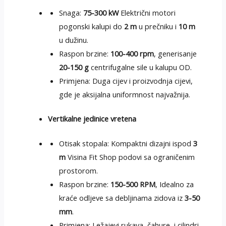
Snaga:
75-300 kW
Električni motori
pogonski kalupi do
2 m
u prečniku i
10 m
u dužinu.
Raspon brzine:
100-400 rpm
, generisanje
20-150 g
centrifugalne sile u kalupu OD.
Primjena: Duga cijev i proizvodnja cijevi,
gde je aksijalna uniformnost najvažnija.
Vertikalne jedinice vretena
Otisak stopala: Kompaktni dizajni ispod
3
m
Visina Fit Shop podovi sa ograničenim
prostorom.
Raspon brzine:
150-500 RPM
, Idealno za
kraće odljeve sa debljinama zidova iz
3-50
mm
.
Primjena: Ležajevi rukava, čahure, i cilindri