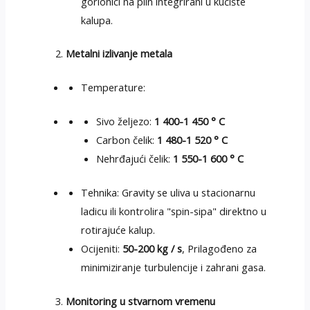
gorionici na plin integrirani u kućište
kalupa.
Metalni izlivanje metala
Temperature:
Sivo željezo:
1 400-1 450 ° C
Carbon čelik:
1 480-1 520 ° C
Nehrđajući čelik:
1 550-1 600 ° C
Tehnika: Gravity se uliva u stacionarnu
ladicu ili kontrolira "spin-sipa" direktno u
rotirajuće kalup.
Ocijeniti:
50-200 kg / s
, Prilagođeno za
minimiziranje turbulencije i zahrani gasa.
Monitoring u stvarnom vremenu