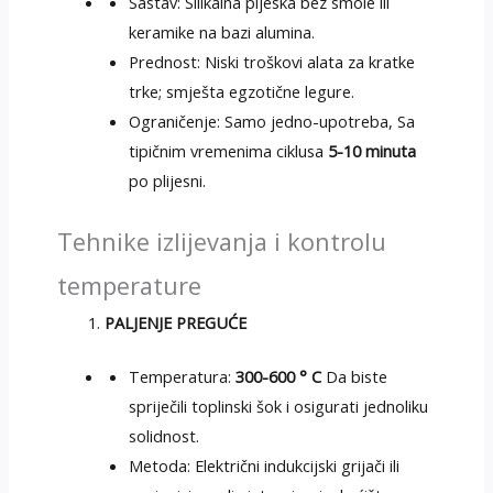
Sastav: Silikalna pijeska bez smole ili
keramike na bazi alumina.
Prednost: Niski troškovi alata za kratke
trke; smješta egzotične legure.
Ograničenje: Samo jedno-upotreba, Sa
tipičnim vremenima ciklusa
5-10 minuta
po plijesni.
Tehnike izlijevanja i kontrolu
temperature
PALJENJE PREGUĆE
Temperatura:
300-600 ° C
Da biste
spriječili toplinski šok i osigurati jednoliku
solidnost.
Metoda: Električni indukcijski grijači ili