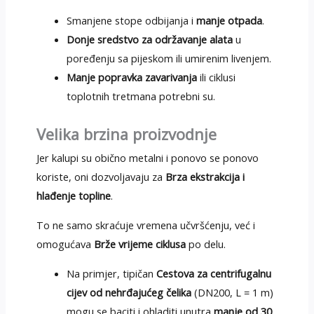
Smanjene stope odbijanja i
manje otpada
.
Donje sredstvo za održavanje alata
u
poređenju sa pijeskom ili umirenim livenjem.
Manje popravka zavarivanja
ili ciklusi
toplotnih tretmana potrebni su.
Velika brzina proizvodnje
Jer kalupi su obično metalni i ponovo se ponovo
koriste, oni dozvoljavaju za
Brza ekstrakcija i
hlađenje topline
.
To ne samo skraćuje vremena učvršćenju, već i
omogućava
Brže vrijeme ciklusa
po delu.
Na primjer, tipičan
Cestova za centrifugalnu
cijev od nehrđajućeg čelika
(DN200, L = 1 m)
mogu se baciti i ohladiti unutra
manje od 30