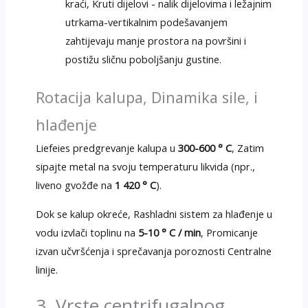
kraći, Kruti dijelovi - nalik dijelovima i ležajnim
utrkama-vertikalnim podešavanjem
zahtijevaju manje prostora na površini i
postižu sličnu poboljšanju gustine.
Rotacija kalupa, Dinamika sile, i
hlađenje
Liefeies predgrevanje kalupa u
300-600 ° C
, Zatim
sipajte metal na svoju temperaturu likvida (npr.,
liveno gvožđe na
1 420 ° C
).
Dok se kalup okreće, Rashladni sistem za hlađenje u
vodu izvlači toplinu na
5-10 ° C / min
, Promicanje
izvan učvršćenja i sprečavanja poroznosti Centralne
linije.
3. Vrste centrifugalnog