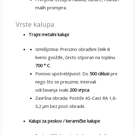
malih promjera.
Vrste kalupa
Trajni metalni kalupi
Izmišljotina: Precizno obrađeni čelik ili
liveno gvožđe, često otporan na toplinu
700 ° C
.
Ponovo upotrebljivost: Do
500 ciklusi
pre
nego što se preuzme; Intervali
održavanja svaki
200 vrpca
.
Završna obrada: Postiže AS-Cast RA 1,6-
3,2 μm bez post-obrade.
Kalupi za peskov / keramičke kalupe