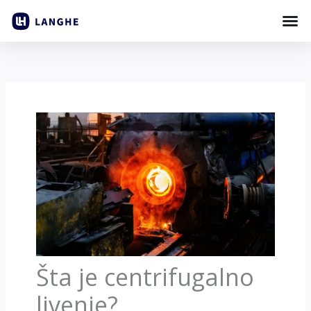
Preskočite
na
sadržaj
Šta je centrifugalno
livenje?