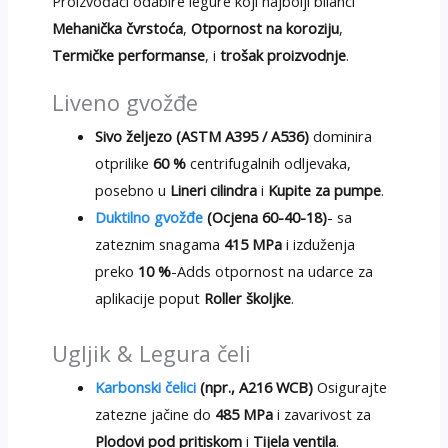
Proizvođači odabire legure koji najbolji bilanci
Mehanička čvrstoća
,
Otpornost na koroziju
,
Termičke performanse
, i
trošak proizvodnje
.
Liveno gvožđe
Sivo željezo (ASTM A395 / A536)
dominira
otprilike
60 %
centrifugalnih odljevaka,
posebno u
Lineri cilindra
i
Kupite za pumpe
.
Duktilno gvožđe
(Ocjena 60-40-18)
- sa
zateznim snagama
415 MPa
i izduženja
preko
10 %
-Adds otpornost na udarce za
aplikacije poput
Roller školjke
.
Ugljik & Legura čeli
Karbonski čelici
(npr., A216 WCB)
Osigurajte
zatezne jačine do
485 MPa
i zavarivost za
Plodovi pod pritiskom
i
Tijela ventila
.