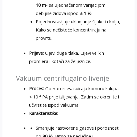
10 m
- sa ujednačenom varijacijom
debljine zidova ispod
± 1 %
.
Pojednostavljuje uklanjanje šljake i drolja,
Kako se nečistoće koncentriraju na
provrtu.
Prijave:
Cijevi duge tlaka, Cijevi velikih
promjera i kotači za željeznice.
Vakuum centrifugalno livenje
Proces:
Operatori evakuiraju komoru kalupa
< 10⁻² PA prije izlijevanja, Zatim se okrenite i
učvrstite ispod vakuuma.
Karakteristike:
Smanjuje rastvorene gasove i poroznost
do
80 %
, Bitno za nadležne i