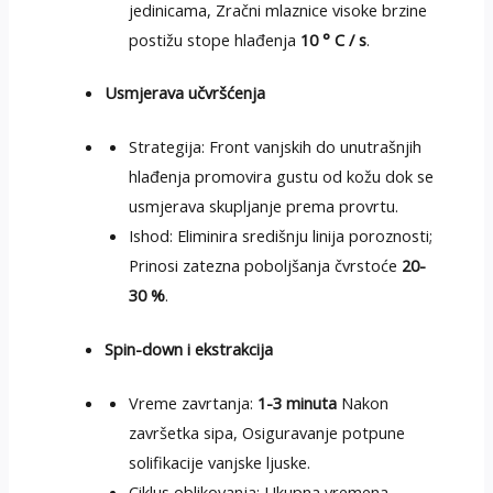
jedinicama, Zračni mlaznice visoke brzine
postižu stope hlađenja
10 ° C / s
.
Usmjerava učvršćenja
Strategija: Front vanjskih do unutrašnjih
hlađenja promovira gustu od kožu dok se
usmjerava skupljanje prema provrtu.
Ishod: Eliminira središnju linija poroznosti;
Prinosi zatezna poboljšanja čvrstoće
20-
30 %
.
Spin-down i ekstrakcija
Vreme zavrtanja:
1-3 minuta
Nakon
završetka sipa, Osiguravanje potpune
solifikacije vanjske ljuske.
Ciklus oblikovanja: Ukupna vremena