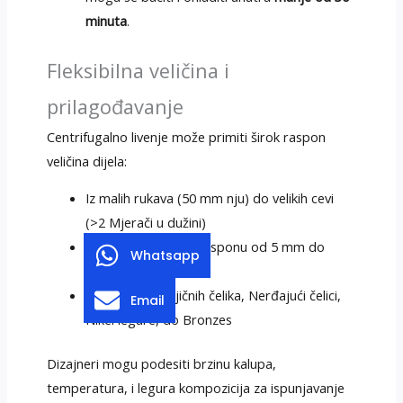
minuta
.
Fleksibilna veličina i
prilagođavanje
Centrifugalno livenje može primiti širok raspon
veličina dijela:
Iz malih rukava (50 mm nju) do velikih cevi
(>2 Mjerači u dužini)
Debljina stijenke u rasponu od 5 mm do
Whatsapp
preko 150 mm
Materijali iz ugljičnih čelika, Nerđajući čelici,
Email
Nikel legure, do Bronzes
Dizajneri mogu podesiti brzinu kalupa,
temperatura, i legura kompozicija za ispunjavanje