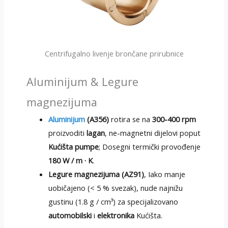
Centrifugalno livenje brončane prirubnice
Aluminijum & Legure
magnezijuma
Aluminijum
(A356)
rotira se na
300-400 rpm
proizvoditi
lagan
, ne-magnetni dijelovi poput
Kućišta pumpe
; Dosegni termički provođenje
180 W / m · K
.
Legure magnezijuma (AZ91)
, Iako manje
uobičajeno (< 5 % svezak), nude najnižu
gustinu (1.8 g / cm³) za specijalizovano
automobilski
i
elektronika
Kućišta.