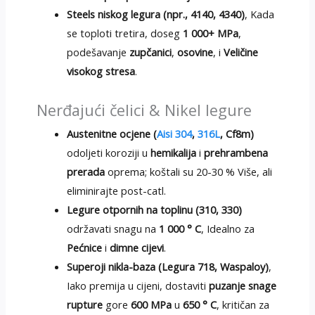
Steels niskog legura (npr., 4140, 4340)
, Kada
se toploti tretira, doseg
1 000+ MPa
,
podešavanje
zupčanici
,
osovine
, i
Veličine
visokog stresa
.
Nerđajući čelici & Nikel legure
Austenitne ocjene (
Aisi 304
,
316L
, Cf8m)
odoljeti koroziji u
hemikalija
i
prehrambena
prerada
oprema; koštali su 20-30 % Više, ali
eliminirajte post-catl.
Legure otpornih na toplinu (310, 330)
održavati snagu na
1 000 ° C
, Idealno za
Pećnice
i
dimne cijevi
.
Superoji nikla-baza (Legura 718, Waspaloy)
,
Iako premija u cijeni, dostaviti
puzanje snage
rupture
gore
600 MPa
u
650 ° C
, kritičan za