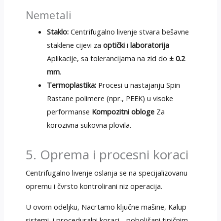
Nemetali
Staklo:
Centrifugalno livenje stvara bešavne
staklene cijevi za
optički
i
laboratorija
Aplikacije, sa tolerancijama na zid do
± 0.2
mm
.
Termoplastika:
Procesi u nastajanju Spin
Rastane polimere (npr., PEEK) u visoke
performanse
Kompozitni obloge
Za
korozivna sukovna plovila.
5. Oprema i procesni koraci
Centrifugalno livenje oslanja se na specijalizovanu
opremu i čvrsto kontrolirani niz operacija.
U ovom odeljku, Nacrtamo ključne mašine, Kalup
sistemi, i proceduralni koraci - poboljšani tipičnim