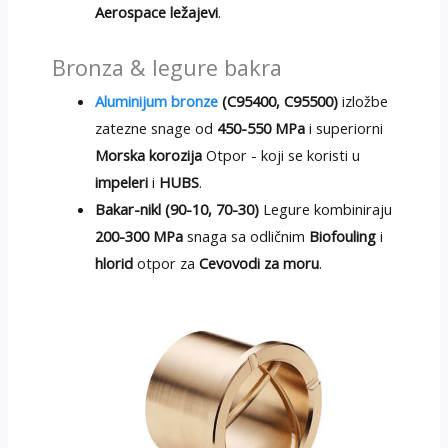
Aerospace ležajevi
.
Bronza & legure bakra
Aluminijum bronze
(C95400, C95500)
izložbe
zatezne snage od
450-550 MPa
i superiorni
Morska korozija
Otpor - koji se koristi u
impeleri
i
HUBS
.
Bakar-nikl (90-10, 70-30)
Legure kombiniraju
200-300 MPa
snaga sa odličnim
Biofouling
i
hlorid
otpor za
Cevovodi za moru
.