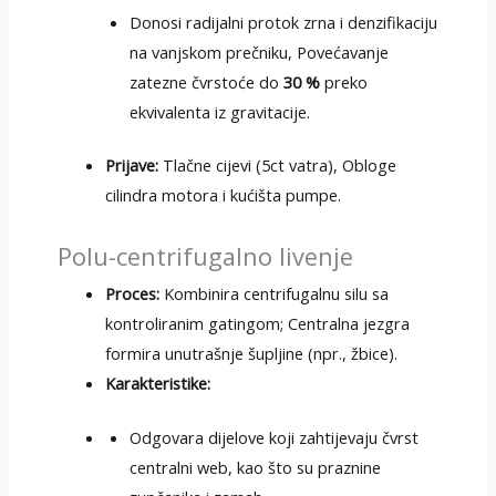
Donosi radijalni protok zrna i denzifikaciju
na vanjskom prečniku, Povećavanje
zatezne čvrstoće do
30 %
preko
ekvivalenta iz gravitacije.
Prijave:
Tlačne cijevi (5ct vatra), Obloge
cilindra motora i kućišta pumpe.
Polu-centrifugalno livenje
Proces:
Kombinira centrifugalnu silu sa
kontroliranim gatingom; Centralna jezgra
formira unutrašnje šupljine (npr., žbice).
Karakteristike:
Odgovara dijelove koji zahtijevaju čvrst
centralni web, kao što su praznine