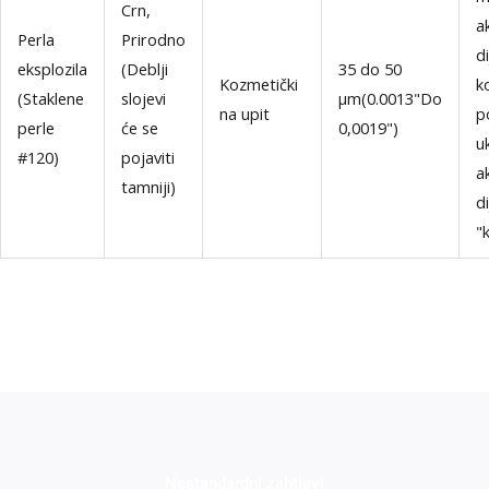
Crn,
a
Perla
Prirodno
di
eksplozila
(Deblji
35 do 50
Kozmetički
k
(Staklene
slojevi
μm(0.0013"Do
na upit
p
perle
će se
0,0019")
u
#120)
pojaviti
a
tamniji)
di
"
Nestandardni zahtjevi