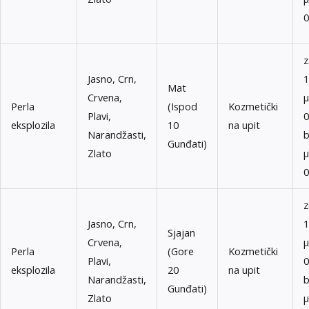
0
z
Jasno, Crn,
1
Mat
Crvena,
μ
Perla
(Ispod
Kozmetički
Plavi,
0
eksplozila
10
na upit
Narandžasti,
b
Gunđati)
Zlato
μ
0
z
Jasno, Crn,
1
Sjajan
Crvena,
μ
Perla
(Gore
Kozmetički
Plavi,
0
eksplozila
20
na upit
Narandžasti,
b
Gunđati)
Zlato
μ