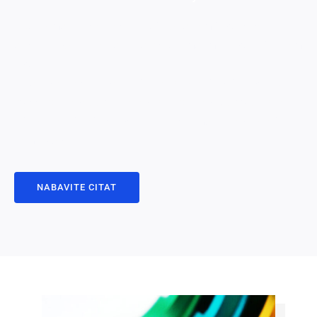
1. Snažimo niz standardnih boja. Ako vam je potreban
određeni RAL ili Pantone Color kod, molim vas pošaljite nam
e-poštu.
2. Kao standard, Naša debljina anodiziranja slijedit će ISO
7599: ISO klasa AA10 (za jasno) i ISO klase AA15. Ako vaši
dijelovi zahtijevaju različite standarde, molim vas pošaljite
nam e-poštu.
NABAVITE CITAT