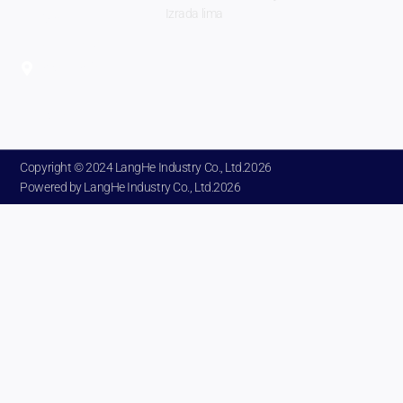
Izrada lima
Grad
Zhengzhou,
provincija
Henan
Kina.
Copyright © 2024 LangHe Industry Co., Ltd.2026
Powered by LangHe Industry Co., Ltd.2026