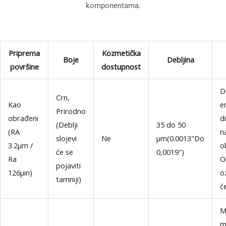
komponentama.
Priprema
Kozmetička
Boje
Debljina
površine
dostupnost
Di
Crn,
Kao
e
Prirodno
obrađeni
d
(Deblji
35 do 50
(RA
n
slojevi
Ne
μm(0.0013"Do
3.2μm /
o
će se
0,0019")
Ra
O
pojaviti
126μin)
o
tamniji)
će
M
ma