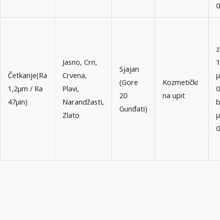
0
z
Jasno, Crn,
1
Sjajan
Četkanje(Ra
Crvena,
μ
(Gore
Kozmetički
1,2μm / Ra
Plavi,
0
20
na upit
47μin)
Narandžasti,
b
Gunđati)
Zlato
μ
0