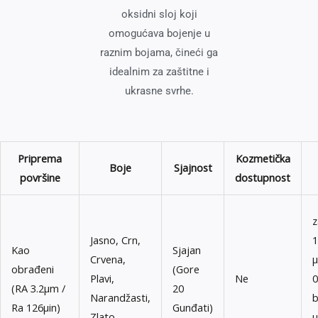
oksidni sloj koji
omogućava bojenje u
raznim bojama, čineći ga
idealnim za zaštitne i
ukrasne svrhe.
Priprema
Kozmetička
Boje
Sjajnost
površine
dostupnost
z
Jasno, Crn,
1
Kao
Sjajan
Crvena,
μ
obrađeni
(Gore
Plavi,
Ne
0
(RA 3.2μm /
20
Narandžasti,
b
Ra 126μin)
Gunđati)
Zlato
μ