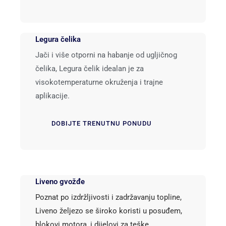
Legura čelika
Jači i više otporni na habanje od ugljičnog
čelika, Legura čelik idealan je za
visokotemperaturne okruženja i trajne
aplikacije.
DOBIJTE TRENUTNU PONUDU
Liveno gvožđe
Poznat po izdržljivosti i zadržavanju topline,
Liveno željezo se široko koristi u posuđem,
blokovi motora, i dijelovi za teške