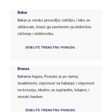
Bakar
Bakar je visoko provodljiv, izdržljiv, i lako se
oblikovati, čineći ga savršenim za električno
ožičenje i elektroniku.
DOBIJTE TRENUTNU PONUDU
Bronza
Bakarna legura, Poznato je po njenoj
tavabilnosti, otpornost na habanje, i otpornost
na koroziju, Idealno za zupčanike, ležajevi, i
morski hardver.
DOBIJTE TRENUTNU PONUDU