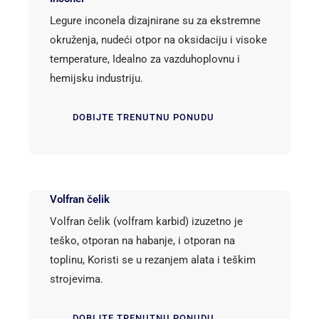
Legure inconela dizajnirane su za ekstremne
okruženja, nudeći otpor na oksidaciju i visoke
temperature, Idealno za vazduhoplovnu i
hemijsku industriju.
DOBIJTE TRENUTNU PONUDU
Volfran čelik
Volfran čelik (volfram karbid) izuzetno je
teško, otporan na habanje, i otporan na
toplinu, Koristi se u rezanjem alata i teškim
strojevima.
DOBIJTE TRENUTNU PONUDU