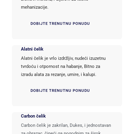
mehanizacije.
DOBIJTE TRENUTNU PONUDU
Alatni čelik
Alatni čelik je vrlo izdržljiv, nudeći izuzetnu
tvrdoću i otpornost na habanje, Bitno za
izradu alata za rezanje, umire, i kalupi.
DOBIJTE TRENUTNU PONUDU
Carbon čelik
Carbon čelik je zakrilan, Dukes, i jednostavan
za obrazac, čineći ga pogodnim za širok