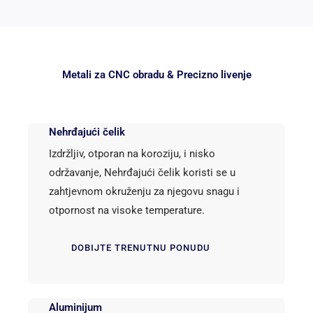
Metali za CNC obradu & Precizno livenje
Nehrđajući čelik
Izdržljiv, otporan na koroziju, i nisko
održavanje, Nehrđajući čelik koristi se u
zahtjevnom okruženju za njegovu snagu i
otpornost na visoke temperature.
DOBIJTE TRENUTNU PONUDU
Aluminijum