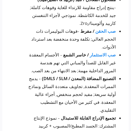
-ينتج إدراج مقاومة للارتداء للغاية وفوهات كاملة;
جيد للخدمة الكاشطة. نموذجي لأجزاء التنغستن
كاربيد وألومينا/Zro₂.
صب الحقن
/ مفرط
-فوهات البوليمرات ذات
الحجم العالي; تكلفة وحدة منخفضة بعد استرداد
الأدوات.
صب الاستثمار
/ خاسر الشمع
- الأجسام المعقدة
غير القابل للصدأ والمباني التي تهم هندسة
المرور الداخلية مهمة; بعد الانتهاء من بعد الصب.
التصنيع المضافة (المعدن / DMLS / SLM)
- يدمج
الممرات المعقدة, تجاويف متعددة السائل ونماذج
أولية سريعة; مفيد لحجم منخفض, أجزاء عالية
المعقدة. في كثير من الأحيان مع التشطيب
التقليدي.
تجميع الإدراج القابلة للاستبدال
- نموذج الإنتاج
المشترك: الجسد المطبخ/المصبوب + كربيد