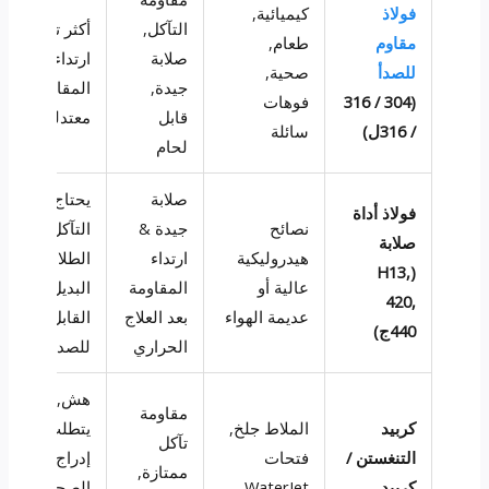
فولاذ
كيميائية,
التآكل,
أكثر تكلفة;
مقاوم
طعام,
صلابة
ارتداء
للصدأ
صحية,
جيدة,
المقاومة
(304 / 316
فوهات
قابل
معتدلة
/ 316ل)
سائلة
لحام
صلابة
يحتاج
فولاذ أداة
نصائح
جيدة &
التآكل إلى
صلابة
هيدروليكية
ارتداء
الطلاء أو
(H13,
عالية أو
المقاومة
البديل غير
420,
عديمة الهواء
بعد العلاج
القابل
440ج)
الحراري
للصدأ
هش,
مقاومة
كربيد
الملاط جلخ,
يتطلب
تآكل
التنغستن /
فتحات
إدراج ملء
ممتازة,
كربيد
WaterJet
الصحافة أو