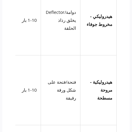
دوامة/Deflector
هيدروليكي -
يخلق رذاذ
1-10 بار
-600
مخروط جوفاء
الحلقة
هيدروليكية -
فتحة/فتحة على
مروحة
شكل ورقة
1-10 بار
-500
مسطحة
رقيقة