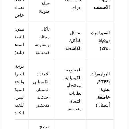
حياة
الأسمنت
إدراج
تصاعد
طويلة
خاص
تآكل
هش;
السيراميك
سوائل
ممتاز
التصنيع
(al₂o₃,
التآكل/
ومقاومة
المتخصص
Zro₂)
الكاشطة
كيميائية
(تلبد)
درجة
المقاومة
البوليمرات
الامتداد
الحرارة
الكيميائية,
(PTFE,
الكيميائي
والحدود
نصائح أو
نظرة
الممتاز,
الميكانيكية;
بطانات
خاطفة,
احتكاك
ليس
التصاق
أسيتال)
منخفض
للخدمة
منخفضة
الكاشطة
سطح