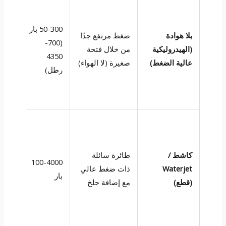
50-300 بار
بلا هوادة
ضغط مرتفع جدًا
-200
(700-
(الهيدروليكية
من خلال فتحة
(يعتم
4350
عالية الضغط)
صغيرة (لا الهواء)
على)
رطل)
كاشط /
طائرة سائلة
لا ين
100-4000
Waterjet
ذات ضغط عالي
(قطع
بار
(قطع)
مع إضافة جلخ
طائر