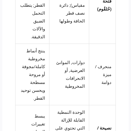
فتحة
مقياس); دائرة
القطر; يتطلب
(حُلقُوم)
نصف قطر
التحمل
الحافة وطولها
الضيق
والآلات
الدقيقة.
ينتج أنماط
مخروطية
دوارات, الموانئ
منحرف /
كاملة/مجوفة
العرضية, أو
ميزة
أو مروحة
الانحرافات
دوامة
مسطحة
المخروطية
ويحسن توحيد
القطر.
الوحدة النمطية
يبسط
القابلة للإزالة
تغييرات
نصيحة /
التي تحتوي على