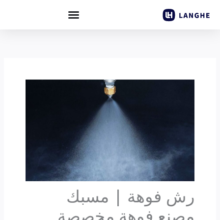
خطي
لى
لمحتوى
رش فوهة | مسبك
مصنع فوهة مخصصة