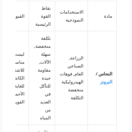
نقاط
الاستخدامات
مادة
القوة
القيود
النموذجية
الرئيسية
تكلفة
منخفضة,
سهلة
ليست
الزراعة,
الآلات,
مناسبة
الصناعي
مقاومة
للاشتعال
النحاس /
العام, فوهات
جيدة
الكاشطة
البرونز
الهيدروليكية
للتآكل
للغاية أو
منخفضة
في
الأحماض
التكلفة
العديد
القوية
من
المياه
مقاومة