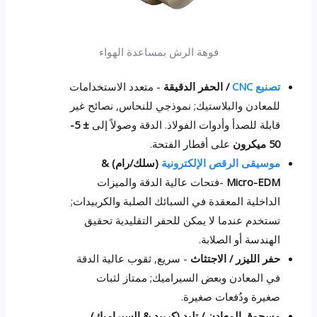
فوهة الرش بمساعدة الهواء
تصنيع CNC
/ الحفر الدقيقة
- متعدد الاستخدامات
للمعادن والبلاستيك; نموذجي للنحاس, نصائح غير
قابلة للصدأ وأدوات الفولاذ. الدقة وصولاً إلى
± 5-
50 ميكرون
على أقطار الفتحة.
موسيقى الرقص الإلكترونية
(سلك/رام) &
Micro-EDM
-فتحات عالية الدقة والميزات
الداخلية المعقدة في السبائك الصلبة والكربيدات;
تستخدم عندما لا يمكن للحفر التقليدية تحقيق
الهندسة أو الصلابة.
حفر الليزر / الاجتثاث
- سريع, ثقوب عالية الدقة
في المعادن وبعض السيراميك; ممتاز لثبات
صغيرة ودُفعات صغيرة.
مسحوق المعادن / تلبد (كربيد & السيراميك)