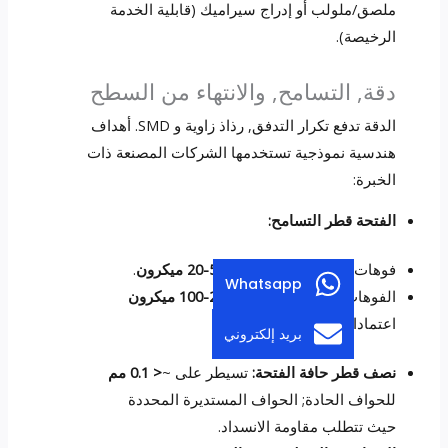
ملصق/ملولب أو إدراج سيراميك (قابلية الخدمة
الرخيصة).
دقة, التسامح, والانتهاء من السطح
الدقة تدفع تكرار التدفق, رذاذ زاوية و SMD. أهداف
هندسية نموذجية تستخدمها الشركات المصنعة ذات
الخبرة:
الفتحة قطر التسامح:
فوهات الدقة (طبي, وقود):
± 5-20 ميكرون
.
Whatsapp
الفوهات الصناعية العامة:
± 20-100 ميكرون
اعتمادا على الحجم.
بريد إلكتروني
نصف قطر حافة الفتحة:
تسيطر على ~
< 0.1 مم
للحواف الحادة; الحواف المستديرة المحددة
حيث تتطلب مقاومة الانسداد.