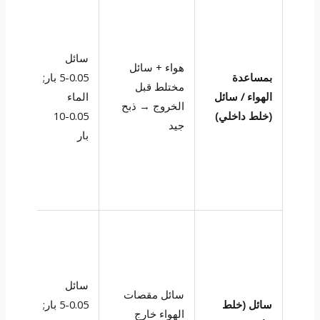
سائل
هواء + سائل
بمساعدة
0.05-5 بار;
مختلط قبل
الهواء / سائل
الماء
-150
الخروج → ذبح
(خلط داخلي)
0.05-10
جيد
بار
سائل
سائل مقصات
سائل (خلط
0.05-5 بار;
الهواء خارج
-200