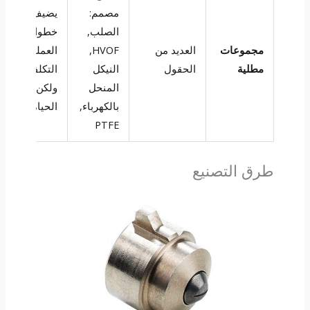
مصمم:
يضيف
الصلب,
خطوات
مجموعات
العديد من
HVOF,
العملية &
مطلية
الحقول
النيكل
التكلفة
المنحل
ولكن يمتد
بالكهرباء,
الحياة
PTFE
طرق التصنيع