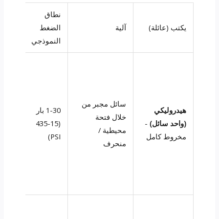
نطاق
SMD
يكتب (عائلة)
آلية
الضغط
النم
النموذجي
(ميك
سائل مجبر من
هيدروليكي
1-30 بار
خلال فتحة
(واحد سائل)
-
(15-435
-400
محيطية /
مخروط كامل
PSI)
منحرف