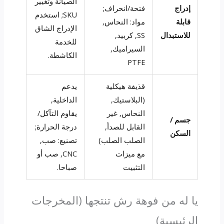
الصيانة وتغيير
إدراج
فتحة/انحراف;
SKU; استخدم
قابلة
مواد: النحاس,
الإدراج الشاق
للاستبدال
SS, كربيد,
للخدمة
السيراميك,
الكاشطة.
PTFE
قذيفة هيكلية
يدعم
(البلاستيك,
الداخلية,
النحاس, غير
يقاوم التآكل/
جسم /
القابل للصدأ,
درجة الحرارة;
السكن
الصلب الصلب)
تصنيع: صب,
مع ميزات
CNC, صب أو
التثبيت
صباحا.
يا له من فوهة رش تنتجها (المخرجات
الرئيسية)