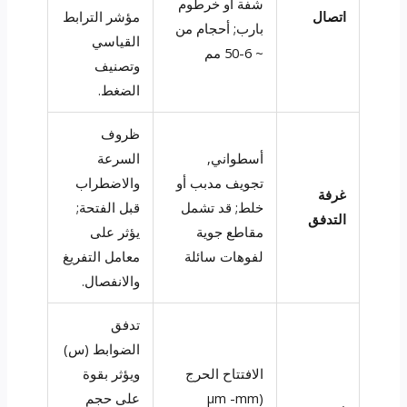
شفة أو خرطوم
اتصال
مؤشر الترابط
بارب; أحجام من
القياسي
~ 6-50 مم
وتصنيف
الضغط.
ظروف
أسطواني,
السرعة
تجويف مدبب أو
والاضطراب
غرفة
خلط; قد تشمل
قبل الفتحة;
التدفق
مقاطع جوية
يؤثر على
لفوهات سائلة
معامل التفريغ
والانفصال.
تدفق
الضوابط (س)
الافتتاح الحرج
ويؤثر بقوة
(µm -mm
على حجم