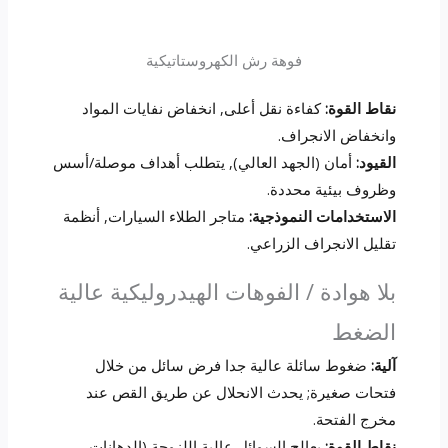
فوهة رش الكهروستاتيكية
نقاط القوة:
كفاءة نقل أعلى, انخفاض نفايات المواد
وانخفاض الانجراف.
القيود:
أمان (الجهد العالي), يتطلب أهداف موصلة/أسس
وظروف بيئية محددة.
الاستخدامات النموذجية:
متاجر الطلاء السيارات, أنظمة
تقليل الانجراف الزراعي.
بلا هوادة / الفوهات الهيدروليكية عالية
الضغط
آلية:
ضغوط سائلة عالية جدا فرض سائل من خلال
فتحات صغيرة; يحدث الانحلال عن طريق القص عند
مخرج الفتحة.
نقاط القوة:
يعالج السوائل عالية اللزوجة (الدهانات