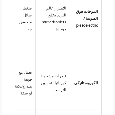
الاهتزاز عالي
ضغط
الموجات فوق
التردد يخلق
سائل
الصوتية /
1-10
microdroplets
منخفض
piezoelectric
موحدة
جدا
يعتمد
على
يعمل مع
قطرات مشحونة
عائلة
فوهة
الكهروستاتيكي
كهربائيا لتحسين
فوهة
هيدروليكية
الترسب
كثير
أو سفة
الأحي
20-150)