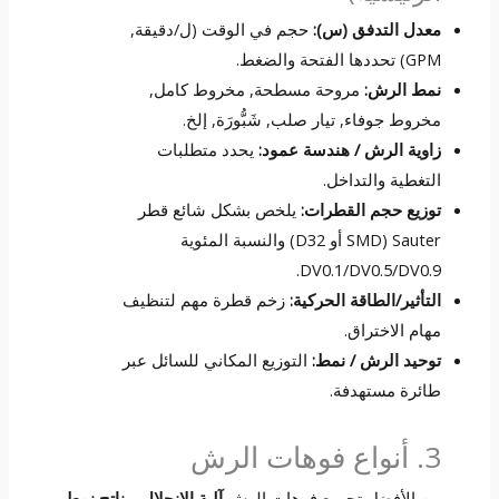
معدل التدفق (س):
حجم في الوقت (ل/دقيقة,
GPM) تحددها الفتحة والضغط.
نمط الرش:
مروحة مسطحة, مخروط كامل,
مخروط جوفاء, تيار صلب, شَبُّورَة, إلخ.
زاوية الرش / هندسة عمود:
يحدد متطلبات
التغطية والتداخل.
توزيع حجم القطرات:
يلخص بشكل شائع قطر
Sauter (SMD أو D32) والنسبة المئوية
DV0.1/DV0.5/DV0.9.
التأثير/الطاقة الحركية:
زخم قطرة مهم لتنظيف
مهام الاختراق.
توحيد الرش / نمط:
التوزيع المكاني للسائل عبر
طائرة مستهدفة.
3. أنواع فوهات الرش
من الأفضل تجميع فوهات الرش
آلية الانحلال
و
ناتج نمط