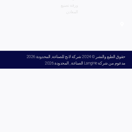
industry.com
ورقة تصنيع
مدينة
المعادن
تشنغتشو
بمقاطعة
خنان
الصين.
حقوق الطبع والنشر © 2024 شركة لانج للصناعة, المحدودة.2026
مدعوم من شركة LangHe الصناعة., المحدودة.2026