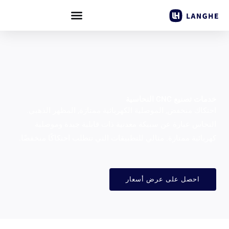
خطي
لى
لمحتوى
خدمات تصنيع CNC النحاسية
احتكاك منخفض, الموصلية الكهربائية ممتازة, المظهر الذهبي.
النحاس عبارة عن سبيكة معدنية ذات قابلية جيدة وموصلية
كهربائية ممتازة. مثالي للتطبيقات التي تتطلب احتكاكًا منخفضًا.
احصل على عرض أسعار