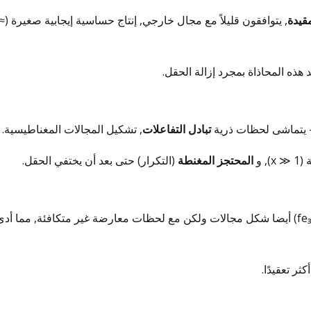
مقيدة
, يتوافقون قليلاً مع
 هذه المحاذاة بمجرد إزالة الحقل.
 - يتماشى لحظات ذرية
تبادل التفاعلات
, تشكيل المجالات المغناطيسية.
 و
المحتجز المغنطة
(التكرار) حتى بعد أن يختفي الحقل.
المواد المغناطيسية (على سبيل المثال, المغنتيت, fe₃o₄) أيضا شكل مجالات ولكن مع لحظات معارضة غير متكافئة, مما أد
ر تعقيدًا.