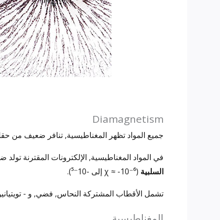
Diamagnetism
جميع المواد تظهر المغناطيسية, تنافر ضعيف من حقل
في المواد المغناطيسية, الإلكترونات المقترنة تولد
السلبية
(χ ≈ -10⁻⁶ إلى -10⁻⁵).
تشمل الأقطاب المشتركة النحاس, فضي, و - تويتيانيو
المغناطيسية