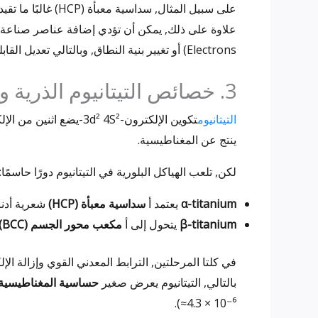
على سبيل المثال, سداسية معبأة (HCP) غالبًا ما تقيد الشبكات تكوين المجال, تعزيز الاستجابات المغنطيسية أو الضعيفة.
Electrons) أو تغيير بنية النطاق, وبالتالي تعديل القابلية المغناطيسية الشاملة للمعادن.
3. خصائص التيتانيوم الذرية والبلورية
التيتانيوم
تكوين الإلكترون-d² 4S²
ينتج عن المغناطيسية.
لكن, تلعب الهياكل البلورية في التيتانيوم دورًا حاسمًا:
α-titanium
يعتمد أ
سداسية معبأة (HCP)
شعرية أدناه 882 درجة مئ
β-titanium
يتحول إلى أ
مكعب محور الجسم (BCC)
في كلتا المرحلتين, الترابط المعدني القوي وإزالة ال
بالتالي, التيتانيوم يعرض صغير
حساسية المغناطيسية
≈4.3 × 10⁻⁶).