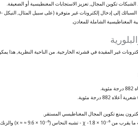
علاوة على ذلك, يمكن أن تؤدي إضافة عناصر صناعة السبائك إل
3-يضع اثنين من الإلكترونات غير المقيدة في قشرته الخارجية. من الناحية النظرية, هذا يم
وية.
شعرية أعلاه 882 درجة مئوية.
إلكترون يمنع تكوين المجال المغناطيسي المستقر.