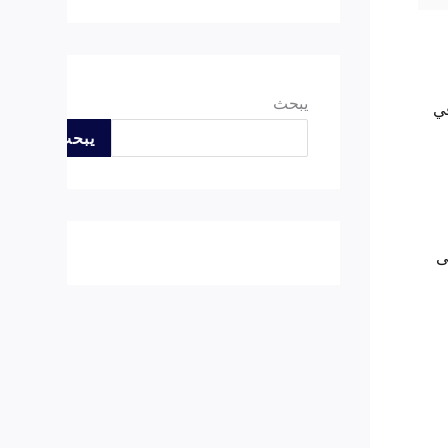
يبحث
في
يبحث
ى