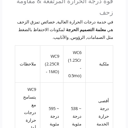
قوة درجة الحرارة المرتفعة & مقاومة
زحف
في خدمة درجات الحرارة العالية, خصائص تمزق الزحف
هي
معلمة التصميم الحرجة
لمكونات الاحتفاظ بالضغط
مثل الصمامات, الرؤوس, والأنابيب.
WC6
WC9
(1.25Cr
ملكية
(2.25CR
ملاحظات
-
- 1MO)
0.5mo)
WC9
يتسامح
أقصى
مع
درجة
~ 538
~ 595
درجات
حرارة
درجة
درجة
حرارة
الخدمة
مئوية
مئوية
أعلى