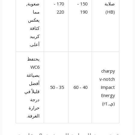
صلابة
150 -
170 -
صعوبة,
(HB)
190
220
مما
يعكس
كثافة
كربيد
أعلى.
يحتفظ
WC6
charpy
بصياغة
v-notch
أفضل
35 - 50
40 - 60
Impact
قليلاً في
Energy
درجة
(ي, rt)
حرارة
الغرفة.