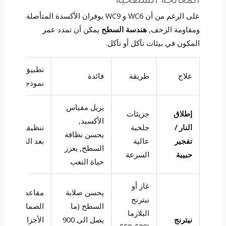
على الرغم من أن WC6 و WC9 يوفران الأكسدة المتأصلة
ومقاومة الزحف,
هندسة السطح
يمكن أن تمدد عمر
المكون في بيئات تآكل أو تآكل.
تطبيق
علاج
طريقة
فائدة
نموذجي
يزيل مقياس
إطلاق
جزيئات
الأكسيد,
النار /
جلخية
تنظيف العلاج
يحسن نظافة
تفجير
عالية
بعد الحرارة
السطح, يعزز
حبيبة
السرعة
حياة التعب
غاز أو
يحسن صلابة
مقاعد
نيترنج
السطح (ما
الصمام,
البلازما
نيترنج
يصل الى 900
الأجزاء