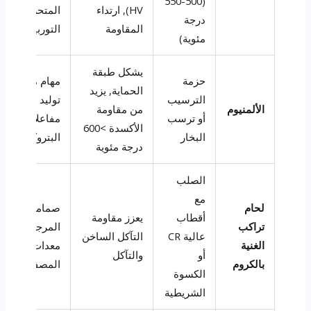
(500-550
HV), ارتداء
المتحركة في
درجة
المقاومة
التوربينات
مئوية)
يشكل طبقة
حزمة
مهام محطة
الحماية, يزيد
الترسيب
توليد الكهرباء,
الألمنيوم
من مقاومة
أو ترسب
مفاعلات
الأكسدة >600
البخار
البتروكيماويات
درجة مئوية
الصلب
مع
لحام
صمامات
أقطاب
يعزز مقاومة
تراكب
المرجل,
عالية CR
التآكل الساخن
الغنية
معدات
أو
والتآكل
بالكروم
المصفاة
الكسوة
الشريطية