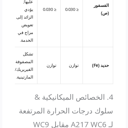
عليها;
الفسفور
≤ 0.030
≤ 0.030
يؤدي
(ص)
الزائد إلى
تعويض
مزاج في
الخدمة.
تشكل
المصفوفة
حديد (Fe)
توازن
توازن
الفيريريك/
المارتينية.
4. الخصائص الميكانيكية &
سلوك درجات الحرارة المرتفعة
لـ A217 WC6 مقابل WC9