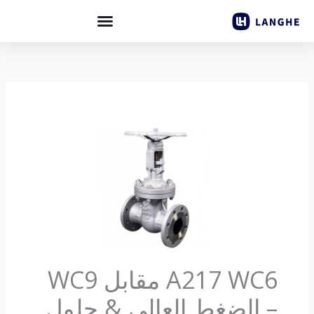
خطي
لى
لمحتوى
A217 WC6 مقابل WC9
– الضغط العالي & حلول