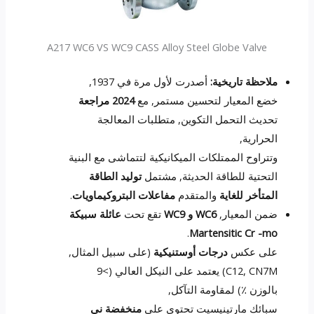
A217 WC6 VS WC9 CASS Alloy Steel Globe Valve
ملاحظة تاريخية:
أصدرت لأول مرة في 1937,
خضع المعيار لتحسين مستمر, مع
2024 مراجعة
تحديث التحمل التكوين, متطلبات المعالجة
الحرارية,
وتتراوح الممتلكات الميكانيكية لتتماشى مع البنية
التحتية للطاقة الحديثة, مشتمل
توليد الطاقة
المتأخر للغاية
والمتقدم
مفاعلات البتروكيماويات
.
ضمن المعيار,
WC6 و WC9
تقع تحت
عائلة سبيكة
.
Martensitic Cr -mo
على عكس
درجات أوستنيكية
(على سبيل المثال,
C12, CN7M) يعتمد على النيكل العالي (>9
بالوزن ٪) لمقاومة التآكل,
سبائك مارتينيسيت تحتوي على
منخفضة ني