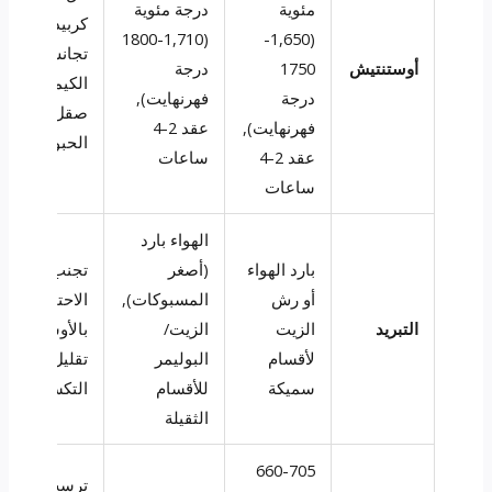
مئوية
درجة مئوية
كربيدات,
(1,710-1800
(1,650-
تجانس
أوستنتيش
1750
درجة
الكيمياء,
درجة
فهرنهايت),
صقل
فهرنهايت),
عقد 2-4
الحبوب
عقد 2-4
ساعات
ساعات
الهواء بارد
بارد الهواء
(أصغر
تجنب
أو رش
المسبوكات),
الاحتفاظ
التبريد
الزيت
الزيت/
بالأوستينيت,
لأقسام
البوليمر
تقليل
سميكة
للأقسام
التكسير
الثقيلة
660-705
ترسب كربيد