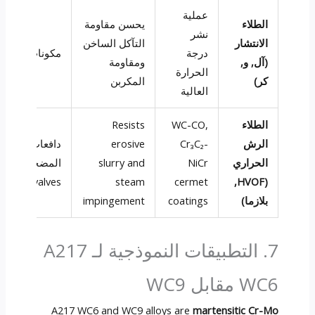
عملية
الطلاء
يحسن مقاومة
نشر
الانتشار
التآكل الساخن
درجة
مكونات الفرن
(آل, و,
ومقاومة
الحرارة
كر)
المكربن
العالية
الطلاء
WC-CO,
Resists
الرش
Cr₃C₂-
erosive
دافعات
الحراري
NiCr
slurry and
المضخة,
slurry valves
steam
cermet
(HVOF,
بلازما)
coatings
impingement
7. التطبيقات النموذجية لـ A217
WC6 مقابل WC9
A217 WC6 and WC9 alloys are
martensitic Cr-Mo