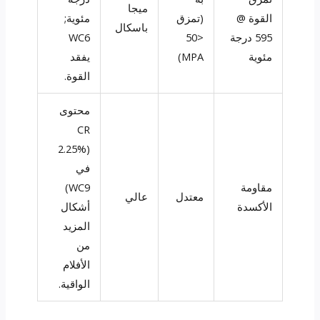
ميجا
القوة @
(تمزق
مئوية;
باسكال
595 درجة
<50
WC6
مئوية
MPA)
يفقد
القوة.
محتوى
CR
(2.25%
في
مقاومة
WC9)
معتدل
عالي
الأكسدة
أشكال
المزيد
من
الأفلام
الواقية.