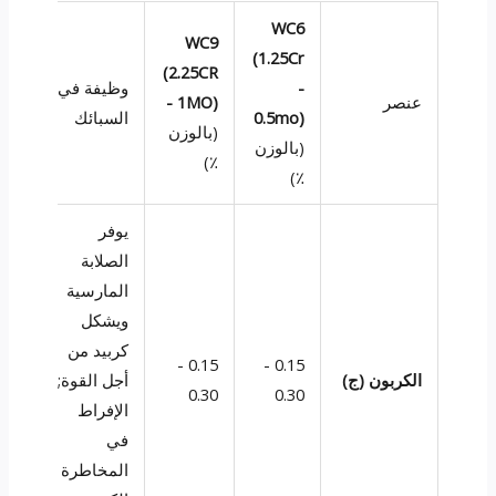
WC6
WC9
(1.25Cr
(2.25CR
-
وظيفة في
عنصر
- 1MO)
0.5mo)
السبائك
(بالوزن
(بالوزن
٪)
٪)
يوفر
الصلابة
المارسية
ويشكل
كربيد من
0.15 -
0.15 -
الكربون (ج)
أجل القوة;
0.30
0.30
الإفراط
في
المخاطرة