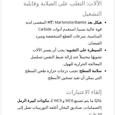
الآلات: التغلب على الصلابة وقابلية
التشغيل
هيكل بعد HT:
Martensite/Bainite المقسى لديه
قوة عالية نسبيا; استخدم أدوات Carbide
المناسبة, سرعات القطع المنخفضة ومبرد
الفيضان.
السيطرة على التشويه:
يجب أن يفسر الآلات
تشويهًا محتملاً عند إزالة ضبط النفس-تسلسل
المعالجة الحرارية للهول..
سلامة السطح:
تجنب درجات حرارة طحن السطح
التي يمكن أن تعيد تسخين الأسطح.
إلقاء الاعتبارات
غالبًا ما يتم تصنيع WC6 و WC9 كـ
مكونات كبيرة الرمل
(الصمامات, صناديق البخار, أغلفة التوربينات تصل إلى
10 طن).