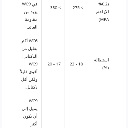
(0.2%
في WC9
≥ 380
≥ 275
الإزاحة,
يزيد من
MPA)
مقاومة
العائد.
WC6 أكثر
بقليل من
الدكتايل;
استطالة
WC9
17 - 20
18 - 22
(%)
أقوى قليلاً
ولكن أقل
دكتايل.
WC9
يميل إلى
أن يكون
أكثر