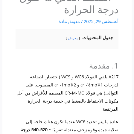
درجة الحرارة
أغسطس 29, 2025
/
مدونة
,
مادة
جدول المحتويات
يعرض
1. مقدمة
A217 يلقي الفولاذ WC6 و WC9 (اختصار الصناعة
لدرجات 1¼cr -½mo و 2¼cr -1mo المصبوب, على
التوالى) هي فولاذ CR-M-MO المصمم للأغراض من أجل
مكونات الاحتفاظ بالضغط في خدمة درجة الحرارة
المرتفعة.
عادة ما يتم تحديد WC6 عندما تكون هناك حاجة إلى
صلابة جيدة وقوة زحف معتدلة تقريبًا
~ 520-540 درجة