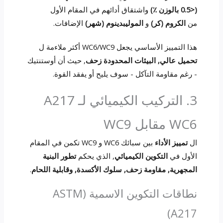
(<0.5 بالوزن ٪)
واشتقاق أدائهم في المقام الأول
من
الكروم (كر)
و
الموليبدينوم (شهر)
الإضافات.
هذا التمييز الأساسي يجعل WC6/WC9 أكثر ملاءمة ل
تحميل عالي, البيئات المحدودة زحف
, حيث أن أوستنتيك
- رغم مقاومة التآكل - سوف يليح أو يفقد القوة.
3. التركيب الكيميائي لـ A217
WC6 مقابل WC9
ال
تمييز الأداء
بين سبائك WC6 و WC9 تكمن في المقام
الأول في
التكوين الكيميائي
, الذي يحكم
تطور البنية
المجهرية, مقاومة زحف, سلوك الأكسدة, وقابلية اللحام
.
نطاقات التكوين الاسمية (ASTM
A217)