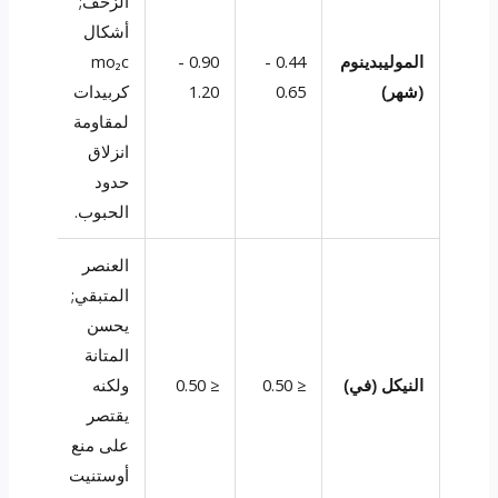
الزحف;
أشكال
الموليبدينوم
0.44 -
0.90 -
mo₂c
(شهر)
0.65
1.20
كربيدات
لمقاومة
انزلاق
حدود
الحبوب.
العنصر
المتبقي;
يحسن
المتانة
النيكل (في)
≤ 0.50
≤ 0.50
ولكنه
يقتصر
على منع
أوستنيت