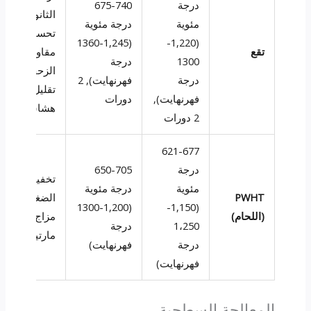
درجة
675-740
الثانوية,
مئوية
درجة مئوية
تحسين
(1,245-1360
(1,220-
تقع
مقاومة
1300
درجة
الزحف,
درجة
فهرنهايت), 2
تقليل
فهرنهايت),
دورات
هشاشة
2 دورات
621-677
درجة
650-705
تخفيف
مئوية
درجة مئوية
PWHT
الضغوط,
(1,200-1300
(1,150-
(اللحام)
مزاج هاز
1،250
درجة
مارتينيت
درجة
فهرنهايت)
فهرنهايت)
المعالجة السطحية