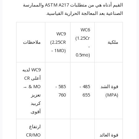
القيم أدناه هي من متطلبات ASTM A217 والممارسة
الصناعية بعد المعالجة الحرارية القياسية.
WC6
WC9
(1.25Cr
ملكية
(2.25CR
ملاحظات
-
- 1MO)
0.5mo)
WC9 لديه
أعلى CR
قوة الشد
485 -
585 -
& MO →
(MPA)
655
760
تعزيز
كربيد
أقوى.
ارتفاع
قوة العائد
CR/MO