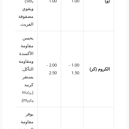
(و)
1.00
1.00
Sio₂)
ويقوي
مصفوفة
الفريت.
يحسن
مقاومة
الأكسدة
ومقاومة
2.00 -
1.00 -
الكروم (كر)
التآكل;
2.50
1.50
يستقر
كربيد
(m₇c₃,
m₂₃c₆).
يوفر
مقاومة