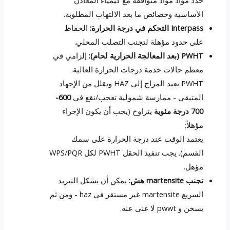
الأساسية وخصائص ما بعد الالتهاب المطلوبة.
Interpass التحكم في درجة الحرارة:
الحفاظ
على حدود مؤهلة لتجنب التصلب المحلي.
PWHT (بعد المعالجة الحرارية لحام):
إلزامي في
معظم حالات خدمة درجات الحرارة العالية.
PWHT يعيد المزاج إلى HAZ ويقلل من الإجهاد
المتبقي - ممارسة شمولية تعجب/نقع في
600-
700 درجة مئوية
يتراوح (يجب أن يكون الإجراء
مؤهلاً;
يعتمد الوقت عند درجة الحرارة على سمك
القسم). يجب تنفيذ الحقل PWHT لكل WPS/PQR
مؤهل.
تجنب martensite هش:
يمكن أن يشكل التبريد
السريع martensite غير مستقر في haz - ومن ثم
يسخن و pwwt لا غنى عنه.