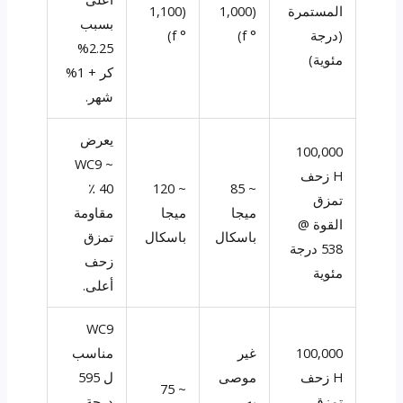
المستمرة
(1,000
(1,100
بسبب
(درجة
° f)
° f)
2.25%
مئوية)
كر + 1%
شهر.
يعرض
100,000
WC9 ~
H زحف
40 ٪
~ 120
~ 85
تمزق
ميجا
ميجا
مقاومة
القوة @
باسكال
باسكال
تمزق
538 درجة
زحف
مئوية
أعلى.
WC9
100,000
غير
مناسب
H زحف
موصى
ل 595
~ 75
تمزق
به
درجة