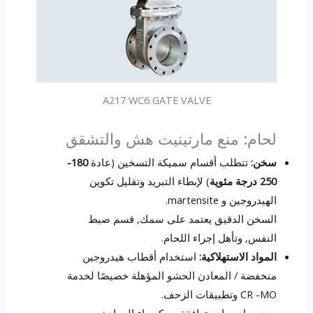
A217 WC6 GATE VALVE
لحام: منع مارتينيت هش والتشقق
سخن:
تتطلب أقسام سميكة التسخين (عادة
180-
250 درجة مئوية
) لإبطاء التبريد وتقليل تكوين
الهيدروجين و martensite.
السخن الدقيق يعتمد على سمك, قسم ضبط
النفس, وتأهل إجراء اللحام.
المواد الاستهلاكية:
استخدام أقطاب هيدروجين
منخفضة / المعادن الحشو المؤهلة خصيصًا لخدمة
CR -MO وتطبيقات الزحف.
حدد مواد مواد متوافقة مع كيمياء المعادن