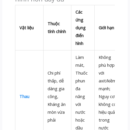
Các
ứng
Thuộc
Vật liệu
dụng
Giới hạn
tính chính
điển
hình
Làm
Không
mát,
phù hợp
Chi phí
Thuốc
với
thấp, dễ
phun
axit/kiềm
dàng gia
đa
mạnh;
Thau
công,
năng
Nguy cơ
Kháng ăn
với
không có
mòn vừa
nước
hiệu quả
phải
hoặc
trong
dầu
nước