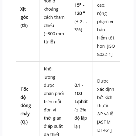
nón ở
15° -
cao;
Xịt
khoảng
120 °
rộng =
góc
cách tham
(± 2 …
phạm vi
(th)
chiếu
3%)
bảo
(≈300 mm
hiểm tốt
từ lỗ)
hơn. [ISO
8022-1]
Khối
lượng
Được
được
0.1 -
Tốc
xác định
phân phối
100
độ
bởi kích
trên mỗi
L/phút
dòng
thước
đơn vị
(± 2%
chảy
ΔP và lỗ.
thời gian
độ lặp
(Q.)
[ASTM
ở áp suất
lại)
D1451]
đã thiết