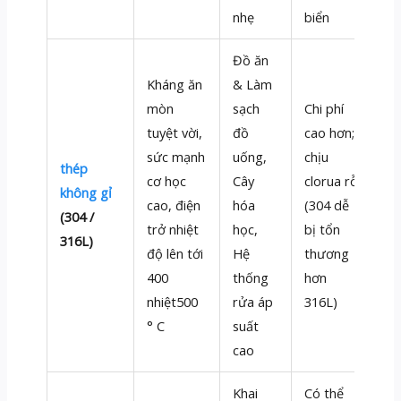
nhẹ
biển
Đồ ăn
Kháng ăn
& Làm
mòn
sạch
Chi phí
tuyệt vời,
đồ
cao hơn;
sức mạnh
uống,
chịu
thép
cơ học
Cây
clorua rỗ
không gỉ
cao, điện
hóa
(304 dễ
(304 /
trở nhiệt
học,
bị tổn
316L)
độ lên tới
Hệ
thương
400
thống
hơn
nhiệt500
rửa áp
316L)
° C
suất
cao
Khai
Có thể