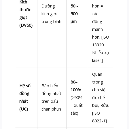
Kích
Đường
50 -
hơn =
thước
kính giọt
500
tác
giọt
trung bình
μm
động
(DV50)
mạnh
hơn. [ISO
13320,
Nhiễu xạ
laser]
Quan
80–
trọng
Hệ số
Bảo hiểm
100%
cho việc
đồng
đồng nhất
(≥90%
ức chế
nhất
trên dấu
= xuất
bụi, Rửa.
(UC)
chân phun
sắc)
[ISO
8022-1]