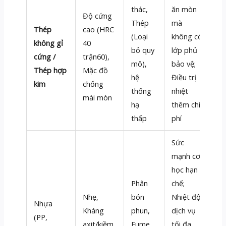
thác,
ăn mòn
Độ cứng
Thép
mà
Thép
cao (HRC
(Loại
không có
không gỉ
40
bỏ quy
lớp phủ
cứng /
trận60),
mô),
bảo vệ;
Thép hợp
Mặc đồ
hệ
Điều trị
kim
chống
thống
nhiệt
mài mòn
hạ
thêm chi
thấp
phí
Sức
mạnh cơ
học hạn
Phân
chế;
Nhẹ,
bón
Nhiệt độ
Nhựa
Kháng
phun,
dịch vụ
(PP,
axit/kiềm,
Fume
tối đa