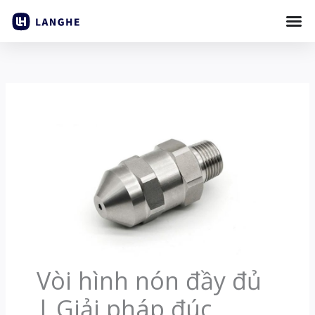
Bỏ
qua
nội
dung
Vòi hình nón đầy đủ
| Giải pháp đúc