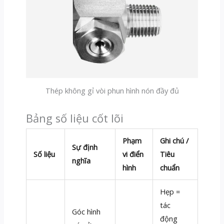
Thép không gỉ vòi phun hình nón đầy đủ
Bảng số liệu cốt lõi
Phạm
Ghi chú /
Sự định
Số liệu
vi điển
Tiêu
nghĩa
hình
chuẩn
Hẹp =
tác
Góc hình
động