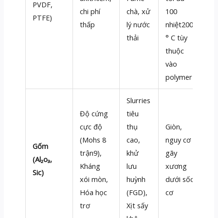
PVDF,
chi phí
chà, xử
100
PTFE)
thấp
lý nước
nhiệt200
thải
° C tùy
thuộc
vào
polymer
Slurries
Độ cứng
tiêu
cực độ
thụ
Giòn,
(Mohs 8
cao,
nguy cơ
Gốm
trận9),
khử
gãy
(Al₂o₃,
Kháng
lưu
xương
Sic)
xói mòn,
huỳnh
dưới sốc
Hóa học
(FGD),
cơ
trơ
Xịt sấy