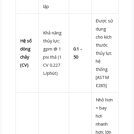
lập
Được sử
dụng
Khả năng
cho kích
Hệ số
thủy lực:
thước
dòng
gpm @ 1
0.1 -
thủy lực
chảy
psi thả (1
50
hệ
(CV)
CV 0.227
thống.
L/phút)
[ASTM
E285]
Nhỏ hơn
= bay
hơi
nhanh
hơn; lớn