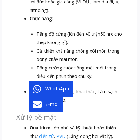
khi đúc hoặc gia công (VÍ DỤ., làm dịu đi, ủ,
nitriding).
Chức năng:
Tăng độ cứng (lên đến 40 trận50 hrc cho
thép không gỉ).
Cải thiện khả năng chống xói mòn trong
dòng chảy mài mòn.
Tăng cường cuộc sống mệt mỏi trong
điều kiện phun theo chu kỳ.
WhatsApp
Ứng dụng:
Luyện kim, Khai thác, Làm sạch
phun vận tốc cao.
E-mail
Xử lý bề mặt
Quá trình:
Lớp phủ và kỹ thuật hoàn thiện
như
điện tử
,
PVD
(Lắng đọng hơi vật lý),