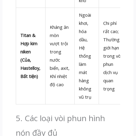
khô
Ngoài
khơi,
Chi phí
Kháng ăn
hóa
rất cao;
Titan &
mòn
dầu,
Thường
Hợp kim
vượt trội
Hệ
giới hạn
niken
trong
thống
trong vòi
(Của,
nước
làm
phun
Hastelloy,
biển, axit,
mát
dịch vụ
Bất tiện)
Khí nhiệt
hàng
quan
độ cao
không
trọng
vũ trụ
5. Các loại vòi phun hình
nón đầy đủ