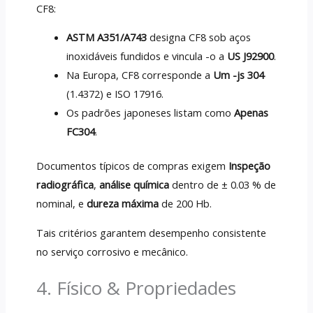
CF8:
ASTM A351/A743
designa CF8 sob aços
inoxidáveis ​​fundidos e vincula -o a
US J92900
.
Na Europa, CF8 corresponde a
Um -js 304
(1.4372) e ISO 17916.
Os padrões japoneses listam como
Apenas
FC304
.
Documentos típicos de compras exigem
Inspeção
radiográfica
,
análise química
dentro de ± 0.03 % de
nominal, e
dureza máxima
de 200 Hb.
Tais critérios garantem desempenho consistente
no serviço corrosivo e mecânico.
4. Físico & Propriedades