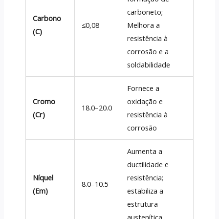
carboneto;
Carbono
≤0,08
Melhora a
(C)
resistência à
corrosão e a
soldabilidade
Fornece a
Cromo
oxidação e
18.0–20.0
(Cr)
resistência à
corrosão
Aumenta a
ductilidade e
Níquel
resistência;
8.0–10.5
(Em)
estabiliza a
estrutura
austenítica