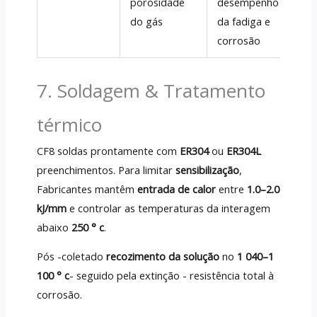
porosidade
desempenho
set
do gás
da fadiga e
quí
corrosão
7. Soldagem & Tratamento
térmico
CF8 soldas prontamente com
ER304
ou
ER304L
preenchimentos. Para limitar
sensibilização
,
Fabricantes mantêm
entrada de calor
entre
1.0–2.0
kJ/mm
e controlar as temperaturas da interagem
abaixo
250 ° c
.
Pós -coletado
recozimento da solução
no
1 040–1
100 ° c
- seguido pela extinção - resistência total à
corrosão.