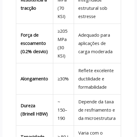
tracção
(70
estrutural sob
KSI)
estresse
≥205
Força de
Adequado para
MPa
escoamento
aplicações de
(30
(0.2% desvio)
carga moderada
KSI)
Reflete excelente
Alongamento
≥30%
ductilidade e
formabilidade
~
Depende da taxa
Dureza
150–
de resfriamento e
(Brinell HBW)
190
da microestrutura
Varia com o
Tenacidade
> 80 J