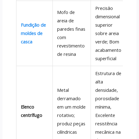
Precisão
Mofo de
dimensional
Ac
areia de
Fundição de
superior
ins
paredes finas
moldes de
sobre areia
Pe
com
casca
verde; Bom
peç
revestimento
acabamento
pre
de resina
superficial
Estrutura de
alta
Metal
densidade,
Tu
derramado
porosidade
buc
Elenco
em um molde
mínima,
ma
centrífugo
rotativo;
Excelente
Cil
produz peças
resistência
hid
cilíndricas
mecânica na