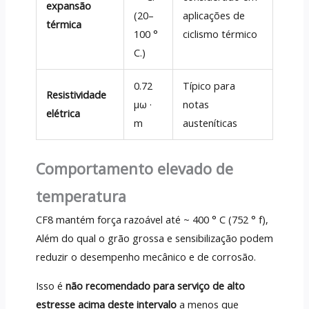
expansão
(20–
aplicações de
térmica
100 °
ciclismo térmico
C.)
0.72
Típico para
Resistividade
µω ·
notas
elétrica
m
austeníticas
Comportamento elevado de
temperatura
CF8 mantém força razoável até ~ 400 ° C (752 ° f),
Além do qual o grão grossa e sensibilização podem
reduzir o desempenho mecânico e de corrosão.
Isso é
não recomendado para serviço de alto
estresse acima deste intervalo
a menos que