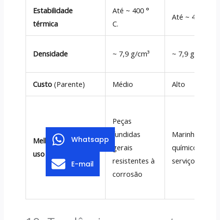
Estabilidade
Até ~ 400 °
Até ~ 400 ° C.
térmica
C.
Densidade
~ 7,9 g/cm³
~ 7,9 g/cm³
Custo
(Parente)
Médio
Alto
Peças
fundidas
Marinho,
Whatsapp
Melhores casos de
gerais
químico,
uso
resistentes à
serviço ácido
E-mail
corrosão