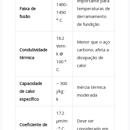
Importante para
1400–
Faixa de
temperaturas de
1450
fusão
derramamento
° C.
de fundição
16.2
Menor que o aço
W/m ·
Condutividade
carbono; afeta a
k @
térmica
dissipação de
100 °
calor
C.
Capacidade
~ 500
Inércia térmica
de calor
j/kg ·
moderada
específico
k
17.2
µm/m
Deve ser
Coeficiente de
· ° C.
considerado em