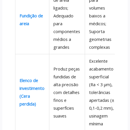
bo
ligados;
volumes
Ca
Fundição de
Adequado
baixos a
vál
areia
para
médicos;
ace
componentes
Suporta
par
médios a
geometrias
ca
grandes
complexas
Excelente
Produz peças
acabamento
Ace
fundidas de
superficial
san
Elenco de
alta precisão
(Ra < 3 µm),
pe
investimento
com detalhes
tolerâncias
aer
(Cera
finos e
apertadas (±
co
perdida)
superfícies
0,1-0,2 mm),
de 
suaves
usinagem
co
mínima