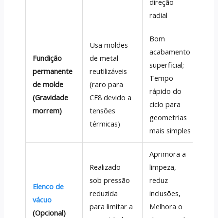
direção
radial
Bom
Pe
Usa moldes
acabamento
ace
Fundição
de metal
superficial;
ac
permanente
reutilizáveis
Tempo
(Us
de molde
(raro para
rápido do
par
(Gravidade
CF8 devido a
ciclo para
dev
morrem)
tensões
geometrias
ten
térmicas)
mais simples
frio
Aprimora a
Pe
Realizado
limpeza,
fun
sob pressão
reduz
Elenco de
alt
reduzida
inclusões,
vácuo
em 
para limitar a
Melhora o
(Opcional)
méd