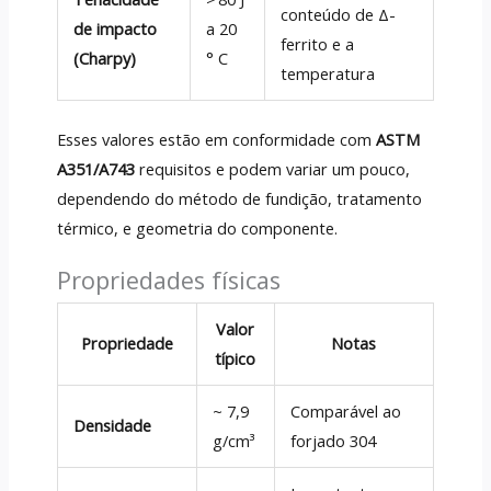
conteúdo de Δ-
de impacto
a 20
ferrito e a
(Charpy)
° C
temperatura
Esses valores estão em conformidade com
ASTM
A351/A743
requisitos e podem variar um pouco,
dependendo do método de fundição, tratamento
térmico, e geometria do componente.
Propriedades físicas
Valor
Propriedade
Notas
típico
~ 7,9
Comparável ao
Densidade
g/cm³
forjado 304