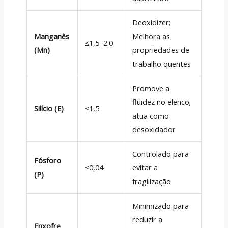
Deoxidizer;
Manganês
Melhora as
≤1,5–2.0
(Mn)
propriedades de
trabalho quentes
Promove a
fluidez no elenco;
Silício (E)
≤1,5
atua como
desoxidador
Controlado para
Fósforo
≤0,04
evitar a
(P)
fragilização
Minimizado para
reduzir a
Enxofre