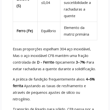
≤0,04
suscetibilidade a
(S)
rachaduras a
quente
Elemento da
Ferro (Fe)
Equilíbrio
matriz primária
Essas proporções espelham 304 aço inoxidável,
Mas o aço inoxidável CF8 mantém uma fração
controlada de
D - Ferrite
-tipicamente
3–7%
-Para
evitar rachaduras a quente durante a solidificação.
A prática de fundição frequentemente alvos
4–6%
ferrita
Ajustando as taxas de resfriamento e
através de pequenos ajustes de silício ou
nitrogênio.
Transição de líquido para sólido, CF8 passa por a