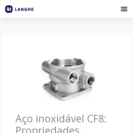
Pular
para
o
conteúdo
Aço inoxidável CF8:
Propriedades,