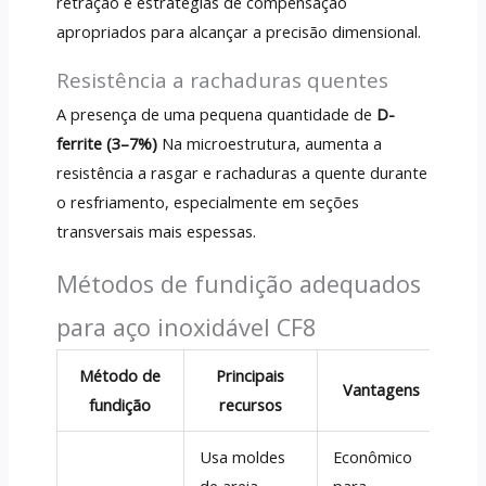
retração e estratégias de compensação
apropriados para alcançar a precisão dimensional.
Resistência a rachaduras quentes
A presença de uma pequena quantidade de
D-
ferrite (3–7%)
Na microestrutura, aumenta a
resistência a rasgar e rachaduras a quente durante
o resfriamento, especialmente em seções
transversais mais espessas.
Métodos de fundição adequados
para aço inoxidável CF8
Método de
Principais
A
Vantagens
fundição
recursos
Usa moldes
Econômico
Co
de areia
para