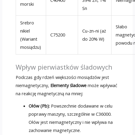
morski
Sn
Srebro
Słabo
nikiel
Cu-zn-ni (aż
C75200
magnetyc
(Wariant
do 20% W)
powodu n
mosiądzu)
Wpływ pierwiastków śladowych
Podczas gdy rdzeń większości mosiądzów jest
niemagnetyczny,
Elementy śladowe
może wpływać
na reakcję magnetyczną na mniej:
Ołów (Pb):
Powszechnie dodawane w celu
poprawy maszyny, szczególnie w C36000.
Ołów jest niemagnetyczny i nie wpływa na
zachowanie magnetyczne.