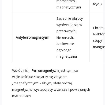
momentami
fe₃o₄)
magnetycznymi
Sąsiednie obroty
wyrównują się w
Chrom,
przeciwnych
Niektór
Antyferromagnetyzm
kierunkach,
stopy
Anulowanie
manga
ogólnego
magnetyzmu
Wśród nich,
Ferromagnetyzm
jest tym, co
większość ludzi kojarzy się z byciem
„magnetycznym” - silnym, stały rodzaj
magnetyzmu występujący w żelazie i powiązanych
materiałach.