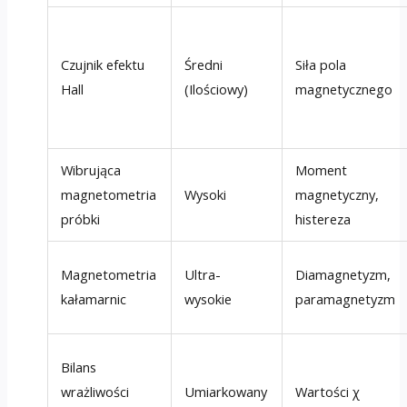
Czujnik efektu
Średni
Siła pola
Hall
(Ilościowy)
magnetycznego
Wibrująca
Moment
magnetometria
Wysoki
magnetyczny,
próbki
histereza
Magnetometria
Ultra-
Diamagnetyzm,
kałamarnic
wysokie
paramagnetyzm
Bilans
wrażliwości
Umiarkowany
Wartości χ