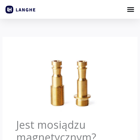
Przejdź
do
treści
Jest mosiądzu
magnetycznym?