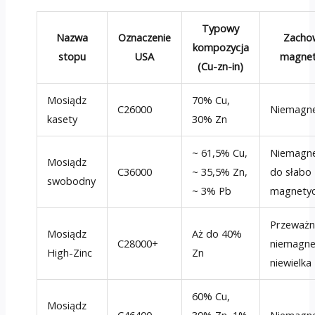
Typowy
Nazwa
Oznaczenie
Zacho
kompozycja
stopu
USA
magnet
(Cu-zn-in)
Mosiądz
70% Cu,
C26000
Niemagne
kasety
30% Zn
~ 61,5% Cu,
Niemagne
Mosiądz
C36000
~ 35,5% Zn,
do słabo
swobodny
~ 3% Pb
magnety
Przeważn
Mosiądz
Aż do 40%
C28000+
niemagne
High-Zinc
Zn
niewielka
60% Cu,
Mosiądz
C46400
39% Zn, 1%
Niemagne