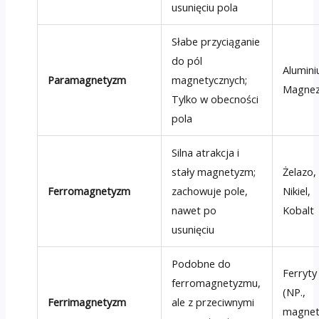
usunięciu pola
Słabe przyciąganie
do pól
Alumini
Paramagnetyzm
magnetycznych;
Magne
Tylko w obecności
pola
Silna atrakcja i
stały magnetyzm;
Żelazo,
Ferromagnetyzm
zachowuje pole,
Nikiel,
nawet po
Kobalt
usunięciu
Podobne do
Ferryty
ferromagnetyzmu,
(NP.,
Ferrimagnetyzm
ale z przeciwnymi
magnet