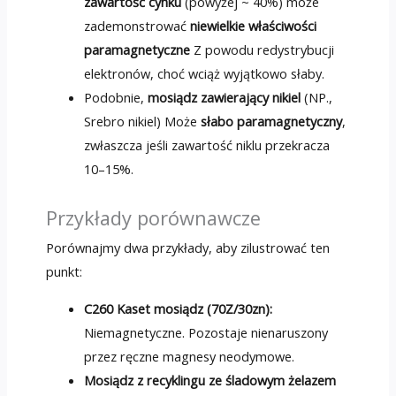
zawartość cynku
(powyżej ~ 40%) może
zademonstrować
niewielkie właściwości
paramagnetyczne
Z powodu redystrybucji
elektronów, choć wciąż wyjątkowo słaby.
Podobnie,
mosiądz zawierający nikiel
(NP.,
Srebro nikiel) Może
słabo paramagnetyczny
,
zwłaszcza jeśli zawartość niklu przekracza
10–15%.
Przykłady porównawcze
Porównajmy dwa przykłady, aby zilustrować ten
punkt:
C260 Kaset mosiądz (70Z/30zn):
Niemagnetyczne. Pozostaje nienaruszony
przez ręczne magnesy neodymowe.
Mosiądz z recyklingu ze śladowym żelazem