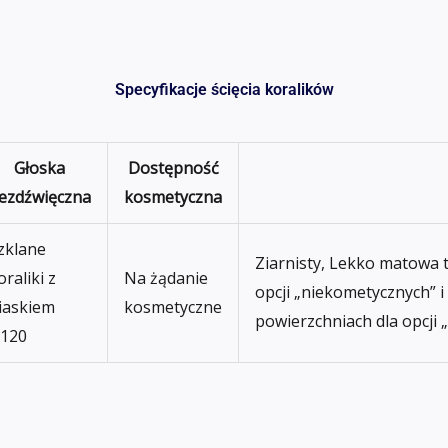
Specyfikacje ścięcia koralików
Głoska
Dostępność
ezdźwięczna
kosmetyczna
zklane
Ziarnisty, Lekko matowa 
oraliki z
Na żądanie
opcji „niekometycznych” i
iaskiem
kosmetyczne
powierzchniach dla opcji 
120