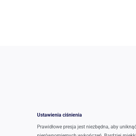
Ustawienia ciśnienia
Prawidłowe presja jest niezbędna, aby unikną
nierównomiernych wykończeń. Bardziej miękkie