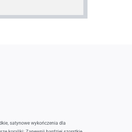
adkie, satynowe wykończenia dla
e koraliki: Zapewnij bardziej szorstkie