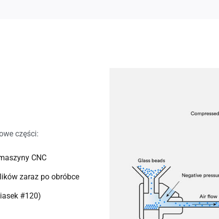
owe części:
 maszyny CNC
alików zaraz po obróbce
iasek #120)