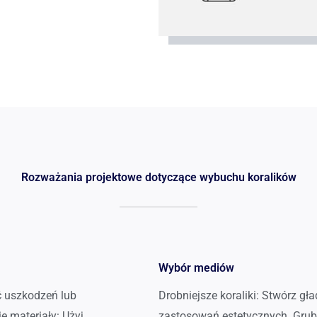
Rozważania projektowe dotyczące wybuchu koralików
Wybór mediów
ć uszkodzeń lub
Drobniejsze koraliki: Stwórz gł
 materiały: Użyj
zastosowań estetycznych. Grubsz