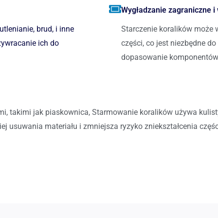
Wygładzanie zagraniczne i
lenianie, brud, i inne
Starczenie koralików może w
zywracanie ich do
części, co jest niezbędne d
dopasowanie komponentów
i, takimi jak piaskownica, Starmowanie koralików używa kulis
j usuwania materiału i zmniejsza ryzyko zniekształcenia częśc