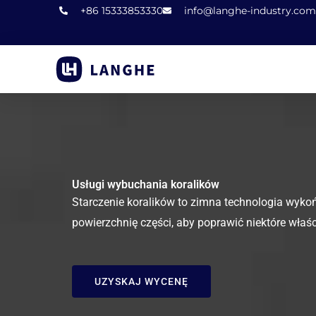
Przejdź
+86 15333853330
info@langhe-industry.com
do
treści
Usługi wybuchania koralików
Starczenie koralików to zimna technologia wykońc
powierzchnię części, aby poprawić niektóre właś
UZYSKAJ WYCENĘ