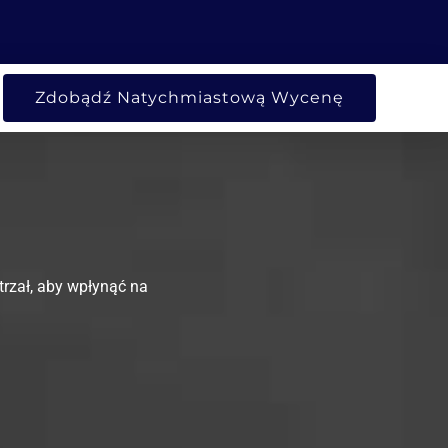
BY
ARTE FIRMA
Zdobądź Natychmiastową Wycenę
trzał, aby wpłynąć na