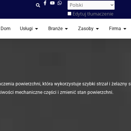
Edytuj tłumaczenie
OTWARTE USŁUGI
OTWARTE BRANŻE
OTWARTE ZASO
OTW
Dom
Usługi
Branże
Zasoby
Firma
zenia powierzchni, która wykorzystuje szybki strzał i żelazny s
ciwości mechaniczne części i zmienić stan powierzchni.