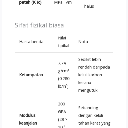
patah (K_ic)
MPa · √m
halus
Sifat fizikal biasa
Nilai
Harta benda
Nota
tipikal
Sedikit lebih
7.74
rendah daripada
g/cm³
Ketumpatan
keluli karbon
(0.280
kerana
lb/in³)
mengutuk
200
Sebanding
GPA
Modulus
dengan keluli
(29 ×
keanjalan
tahan karat yang
10 ⁶