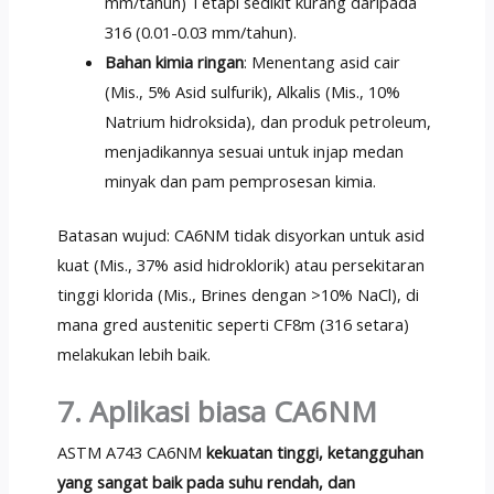
mm/tahun) Tetapi sedikit kurang daripada
316 (0.01-0.03 mm/tahun).
Bahan kimia ringan
: Menentang asid cair
(Mis., 5% Asid sulfurik), Alkalis (Mis., 10%
Natrium hidroksida), dan produk petroleum,
menjadikannya sesuai untuk injap medan
minyak dan pam pemprosesan kimia.
Batasan wujud: CA6NM tidak disyorkan untuk asid
kuat (Mis., 37% asid hidroklorik) atau persekitaran
tinggi klorida (Mis., Brines dengan >10% NaCl), di
mana gred austenitic seperti CF8m (316 setara)
melakukan lebih baik.
7. Aplikasi biasa CA6NM
ASTM A743 CA6NM
kekuatan tinggi, ketangguhan
yang sangat baik pada suhu rendah, dan