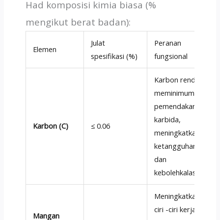
Had komposisi kimia biasa (%
mengikut berat badan):
Julat
Peranan
Elemen
spesifikasi (%)
fungsional
Karbon rendah
meminimumkan
pemendakan
karbida,
Karbon (C)
≤ 0.06
meningkatkan
ketangguhan
dan
kebolehkalasan.
Meningkatkan
ciri -ciri kerja
Mangan