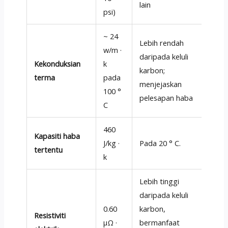
lain
psi)
~ 24
Lebih rendah
w/m ·
daripada keluli
Kekonduksian
k
karbon;
terma
pada
menjejaskan
100 °
pelesapan haba
C
460
Kapasiti haba
J/kg ·
Pada 20 ° C.
tertentu
k
Lebih tinggi
daripada keluli
0.60
karbon,
Resistiviti
μΩ ·
bermanfaat