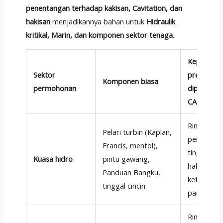
penentangan terhadap kakisan, Cavitation, dan
hakisan
menjadikannya bahan untuk
Hidraulik
kritikal, Marin, dan komponen sektor tenaga
.
Keperluan
Sektor
prestasi 
Komponen biasa
permohonan
dipenuhi o
CA6NM
Rintangan
Pelari turbin (Kaplan,
perongga
Francis, mentol),
tinggi, ri
Kuasa hidro
pintu gawang,
hakisan,
Panduan Bangku,
ketanggu
tinggal cincin
pada suhu
Rintangan 