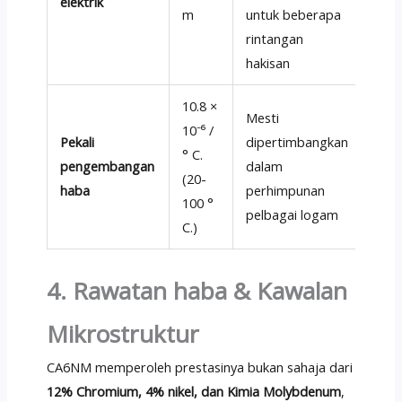
elektrik
m
untuk beberapa
rintangan
hakisan
10.8 ×
Mesti
10⁻⁶ /
Pekali
dipertimbangkan
° C.
pengembangan
dalam
(20-
haba
perhimpunan
100 °
pelbagai logam
C.)
4. Rawatan haba & Kawalan
Mikrostruktur
CA6NM memperoleh prestasinya bukan sahaja dari
12% Chromium, 4% nikel, dan Kimia Molybdenum
,