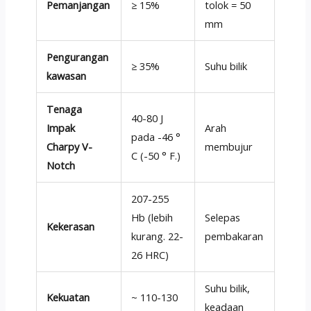
Pemanjangan
≥ 15%
tolok = 50
mm
Pengurangan
≥ 35%
Suhu bilik
kawasan
Tenaga
40-80 J
Impak
Arah
pada -46 °
Charpy V-
membujur
C (-50 ° F.)
Notch
207-255
Hb (lebih
Selepas
Kekerasan
kurang. 22-
pembakaran
26 HRC)
Suhu bilik,
Kekuatan
~ 110-130
keadaan