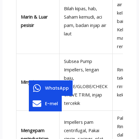
air laut, k
Bilah kipas, hab,
keletihan 
Marin & Luar
Saham kemudi, aci
baik,
pesisir
pam, badan injap air
Kebolehte
laut
magnet y
rendah
Subsea Pump
Impellers, lengan
Rintangan 
baju,
tekanan kl
Minyak & Gas
GATE/GLOBE/CHECK
rintangan 
WhatsApp
VALVE TRIM, injap
kekuatan t
tercekik
E-mel
Pakai rint
Impellers pam
Rintangan 
Mengepam
centrifugal, Pakai
dalam air 
perindustrian
cincin, casings, plat