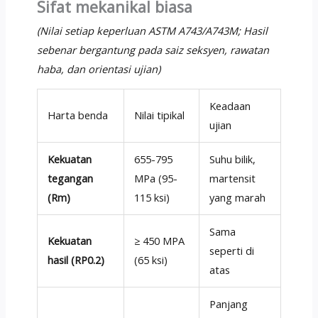
Sifat mekanikal biasa
(Nilai setiap keperluan ASTM A743/A743M; Hasil
sebenar bergantung pada saiz seksyen, rawatan
haba, dan orientasi ujian)
Keadaan
Harta benda
Nilai tipikal
ujian
Kekuatan
655-795
Suhu bilik,
tegangan
MPa (95-
martensit
(Rm)
115 ksi)
yang marah
Sama
Kekuatan
≥ 450 MPA
seperti di
hasil (RP0.2)
(65 ksi)
atas
Panjang