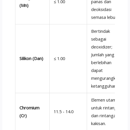
≤ 1.00
panas dan
(Mn)
deoksidasi
semasa lebur.
Bertindak
sebagai
deoxidizer;
Jumlah yang
Silikon (Dan)
≤ 1.00
berlebihan
dapat
mengurangkan
ketangguhan.
Elemen utama
Chromium
untuk rintangan
11.5 - 14.0
(Cr)
dan rintangan
kakisan.