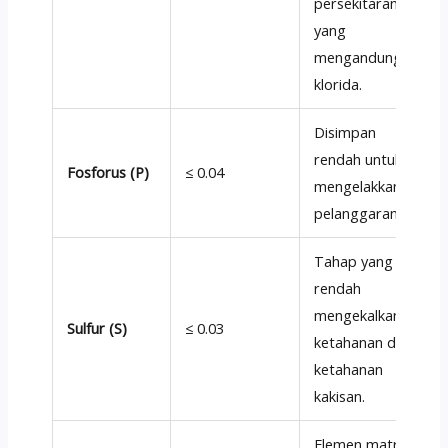
persekitaran
yang
mengandungi
klorida.
Disimpan
rendah untuk
Fosforus (P)
≤ 0.04
mengelakkan
pelanggaran.
Tahap yang
rendah
mengekalkan
Sulfur (S)
≤ 0.03
ketahanan dan
ketahanan
kakisan.
Elemen matriks