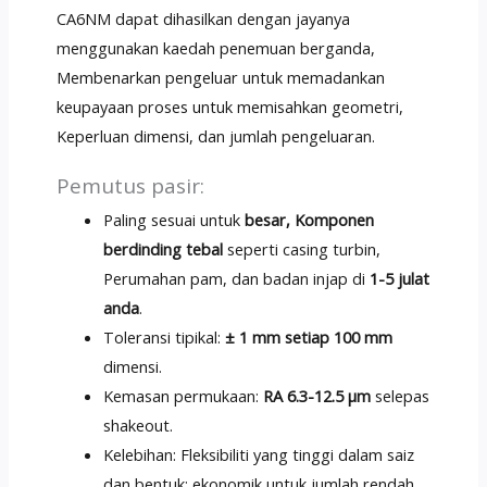
CA6NM dapat dihasilkan dengan jayanya
menggunakan kaedah penemuan berganda,
Membenarkan pengeluar untuk memadankan
keupayaan proses untuk memisahkan geometri,
Keperluan dimensi, dan jumlah pengeluaran.
Pemutus pasir:
Paling sesuai untuk
besar, Komponen
berdinding tebal
seperti casing turbin,
Perumahan pam, dan badan injap di
1-5 julat
anda
.
Toleransi tipikal:
± 1 mm setiap 100 mm
dimensi.
Kemasan permukaan:
RA 6.3-12.5 μm
selepas
shakeout.
Kelebihan: Fleksibiliti yang tinggi dalam saiz
dan bentuk; ekonomik untuk jumlah rendah