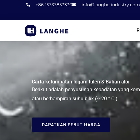
Langkau
+86 15333853330
info@langhe-industry.com
ke
kandungan
R
Carta ketumpatan logam tulen & Bahan aloi
Berikut adalah penyusunan kepadatan yang komp
atau berhampiran suhu bilik (~ 20 ° C.).
DAPATKAN SEBUT HARGA