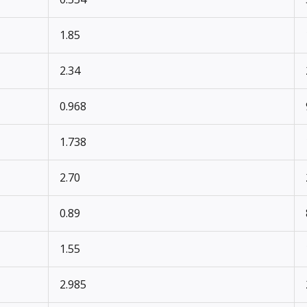
1.85
2.34
0.968
1.738
2.70
0.89
1.55
2.985