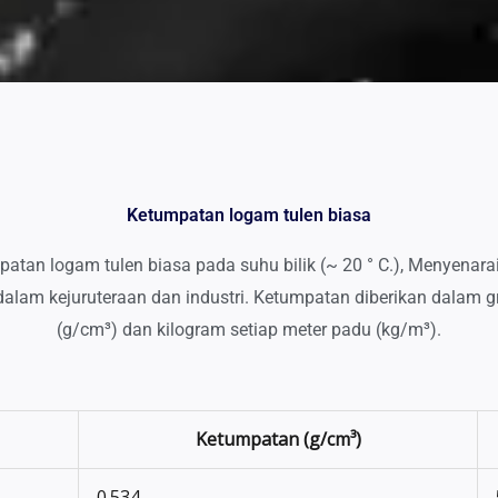
Ketumpatan logam tulen biasa
mpatan logam tulen biasa pada suhu bilik (~ 20 ° C.), Menyena
alam kejuruteraan dan industri. Ketumpatan diberikan dalam g
(g/cm³) dan kilogram setiap meter padu (kg/m³).
Ketumpatan
(g/cm³)
0.534