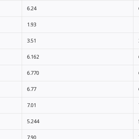
6.24
1.93
3.51
6.162
6.770
6.77
7.01
5.244
7.90