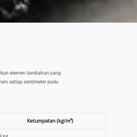
raikan elemen tambahan yang
ram setiap sentimeter padu
Ketumpatan
(kg/m³)
534