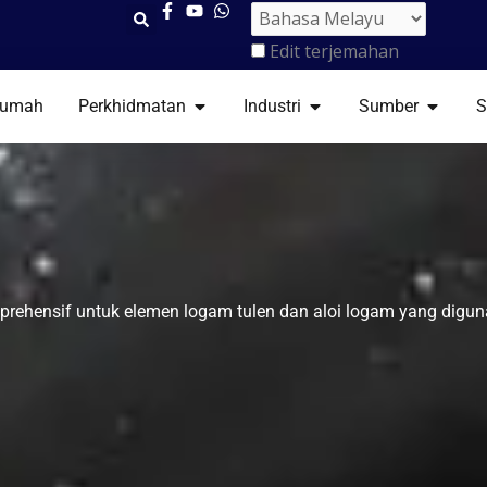
Edit terjemahan
BUKA PERKHIDMATAN
BUKA INDUSTRI
BUKA S
umah
Perkhidmatan
Industri
Sumber
S
rehensif untuk elemen logam tulen dan aloi logam yang digun