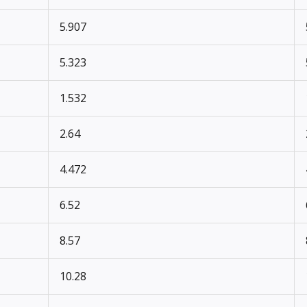
5.907
5.323
1.532
2.64
4.472
6.52
8.57
10.28