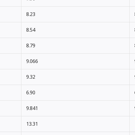
8.23
8.54
8.79
9.066
9.32
6.90
9.841
13.31