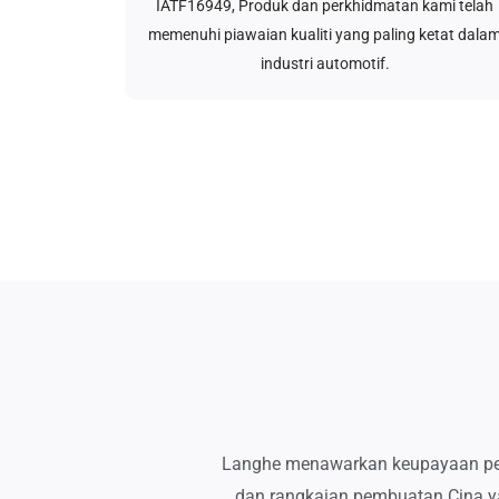
IATF16949, Produk dan perkhidmatan kami telah
memenuhi piawaian kualiti yang paling ketat dala
industri automotif.
Langhe menawarkan keupayaan pemb
dan rangkaian pembuatan Cina ya