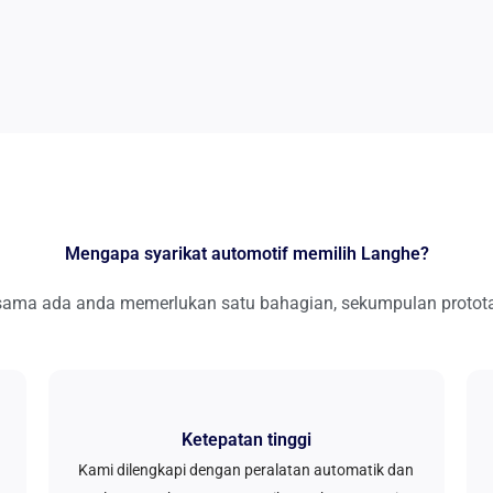
Mengapa syarikat automotif memilih Langhe?
ama ada anda memerlukan satu bahagian, sekumpulan prototai
Ketepatan tinggi
Kami dilengkapi dengan peralatan automatik dan