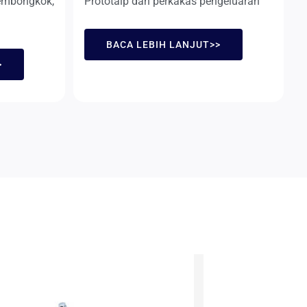
mbongkok,
Prototaip dan perkakas pengeluaran
BACA LEBIH LANJUT>>
>