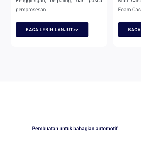
Penggilingan, berpaling, dan pasca
Mati Cast
pemprosesan
Foam Cas
BACA LEBIH LANJUT>>
BACA
Pembuatan untuk bahagian automotif