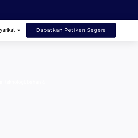
UMBER
BUKA SYARIKAT
yarikat
Dapatkan Petikan Segera
i teknologi, bahan &