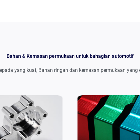
Bahan & Kemasan permukaan untuk bahagian automotif
pada yang kuat, Bahan ringan dan kemasan permukaan yang da