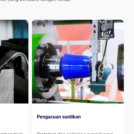
Pengacuan suntikan