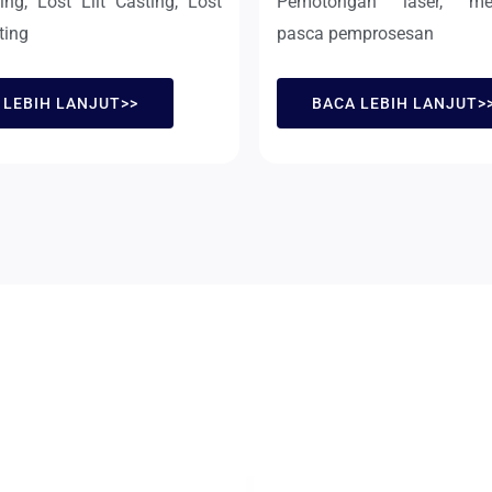
ing, Lost Lilt Casting, Lost
Pemotongan laser, me
ting
pasca pemprosesan
 LEBIH LANJUT>>
BACA LEBIH LANJUT>