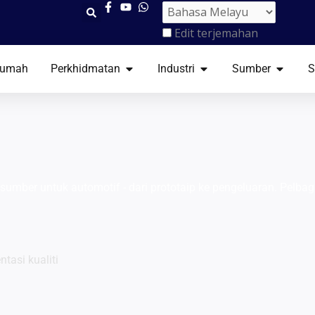
Edit terjemahan
BUKA PERKHIDMATAN
BUKA INDUSTRI
BUKA S
umah
Perkhidmatan
Industri
Sumber
S
ber untuk automotif - dari prototaip ke pengeluaran. Pelbaga
asi kualiti