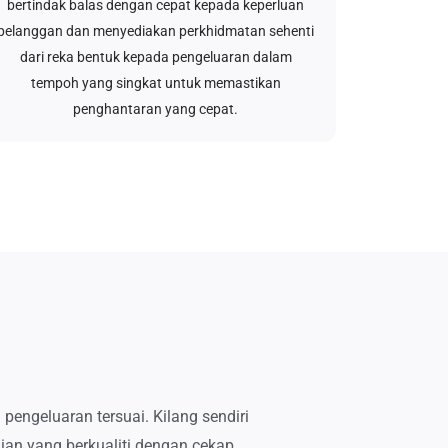
bertindak balas dengan cepat kepada keperluan
pelanggan dan menyediakan perkhidmatan sehenti
dari reka bentuk kepada pengeluaran dalam
tempoh yang singkat untuk memastikan
penghantaran yang cepat.
ngeluaran tersuai. Kilang sendiri
an yang berkualiti dengan cekap.