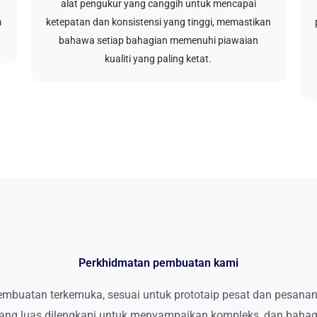
alat pengukur yang canggih untuk mencapai
m
ketepatan dan konsistensi yang tinggi, memastikan
bahawa setiap bahagian memenuhi piawaian
kualiti yang paling ketat.
Perkhidmatan pembuatan kami
uatan terkemuka, sesuai untuk prototaip pesat dan pesanan pe
ng luas dilengkapi untuk menyampaikan kompleks, dan bahagi