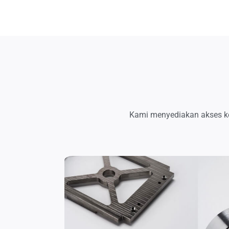
Kami menyediakan akses ke