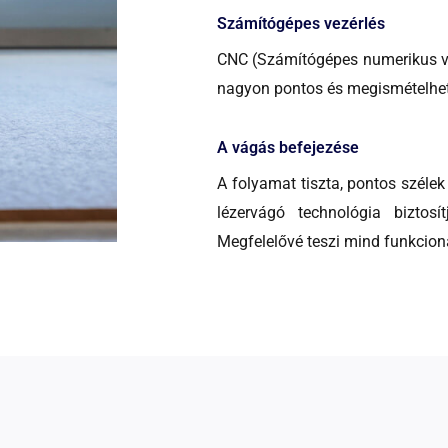
Számítógépes vezérlés
CNC (Számítógépes numerikus vez
nagyon pontos és megismételhet
A vágás befejezése
A folyamat tiszta, pontos széle
lézervágó technológia biztos
Megfelelővé teszi mind funkcion