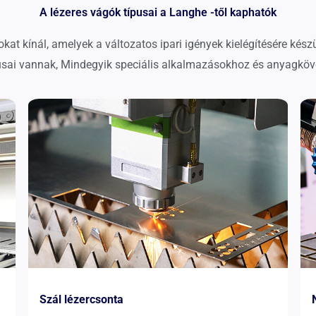
A lézeres vágók típusai a Langhe -től kaphatók
kat kínál, amelyek a változatos ipari igények kielégítésére kész
pusai vannak, Mindegyik speciális alkalmazásokhoz és anyagköv
Szál lézercsonta