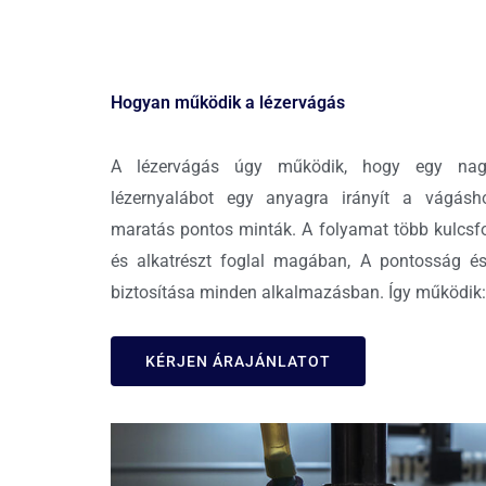
Hogyan működik a lézervágás
A lézervágás úgy működik, hogy egy nagy
lézernyalábot egy anyagra irányít a vágásh
maratás pontos minták. A folyamat több kulcsf
és alkatrészt foglal magában, A pontosság é
biztosítása minden alkalmazásban. Így működik:
KÉRJEN ÁRAJÁNLATOT