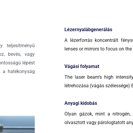
Lézernyalábgenerálás
A lézerforrás koncentrált fény
 teljesítményű
lenses or mirrors to focus on the
oz, bevés, vagy
ontosságú lépést
Vágási folyamat
s a hatékonyság
The laser beam's high intensit
létrehozása (vágás szélessége) E
Anyagi kidobás
Olyan gázok, mint a nitrogén, 
olvasztott vagy párologtatott an