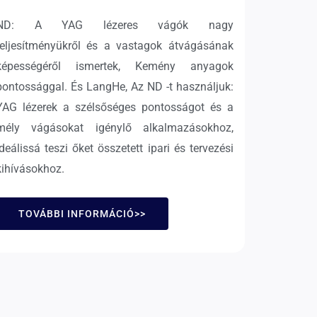
ND: A YAG lézeres vágók nagy
teljesítményükről és a vastagok átvágásának
képességéről ismertek, Kemény anyagok
pontossággal. És LangHe, Az ND -t használjuk:
YAG lézerek a szélsőséges pontosságot és a
mély vágásokat igénylő alkalmazásokhoz,
ideálissá teszi őket összetett ipari és tervezési
kihívásokhoz.
TOVÁBBI INFORMÁCIÓ>>