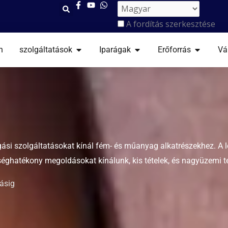
A fordítás szerkesztése
NYITOTT SZOLGÁLTATÁSOK
NYITOTT IPARÁGAK
NYITOTT
n
szolgáltatások
Iparágak
Erőforrás
Vá
gási szolgáltatásokat kínál fém- és műanyag alkatrészekhez. A
séghatékony megoldásokat kínálunk, kis tételek, és nagyüzemi t
tásig
n