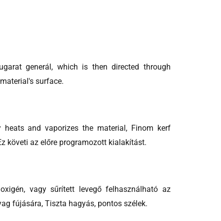
sugarat generál,
which is then directed through
 material's surface
.
y heats and vaporizes the material
, Finom kerf
z követi az előre programozott kialakítást.
oxigén, vagy sűrített levegő felhasználható az
yag fújására, Tiszta hagyás, pontos szélek.