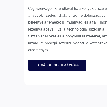
Co₂ lézervágóink rendkívül hatékonyak a széle
anyagok széles skálájának feldolgozásában
beleértve a fémeket is, műanyag, és a fa. Fino
lézernyalábával, Ez a technológia biztosítja 
tiszta vágásokat és a bonyolult részleteket, am
kiváló minőségű lézerrel vágott alkatrészeke
eredményez.
TOVÁBBI INFORMÁCIÓ>>