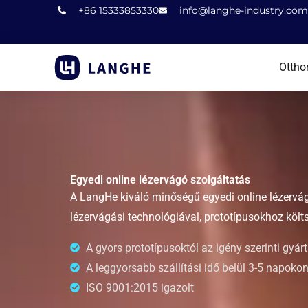
Ugrás
+86 15333853330
info@langhe-industry.com
a
tartalomhoz
Ottho
Egyedi online lézervágó szolgáltatás
A LangHe kiváló minőségű egyedi online lézervá
lézervágási technológiával, prototípusokhoz költ
A gyors prototípusoktól az igény szerinti gyár
A leggyorsabb szállítási idő belül 3-5 napoko
ISO 9001:2015 igazolt