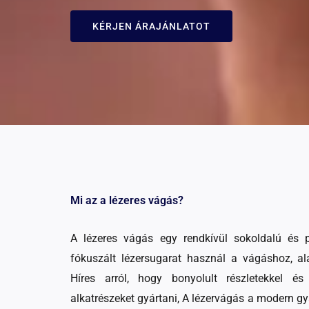
KÉRJEN ÁRAJÁNLATOT
Mi az a lézeres vágás?
A lézeres vágás egy rendkívül sokoldalú és p
fókuszált lézersugarat használ a vágáshoz, al
Híres arról, hogy bonyolult részletekkel és
alkatrészeket gyártani, A lézervágás a modern g