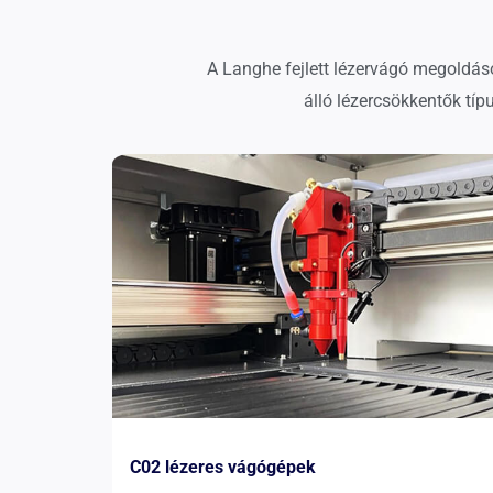
A Langhe fejlett lézervágó megoldáso
álló lézercsökkentők tí
C02 lézeres vágógépek