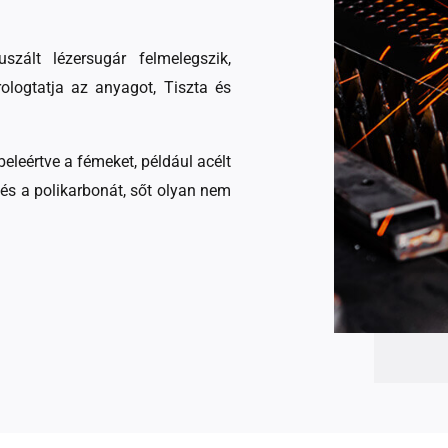
zált lézersugár felmelegszik,
ologtatja az anyagot, Tiszta és
eleértve a fémeket, például acélt
és a polikarbonát, sőt olyan nem