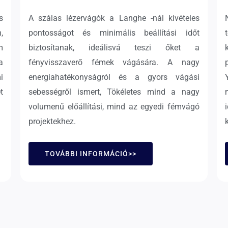
s
A szálas lézervágók a Langhe -nál kivételes
,
pontosságot és minimális beállítási időt
m
biztosítanak, ideálisvá teszi őket a
a
fényvisszaverő fémek vágására. A nagy
i
energiahatékonyságról és a gyors vágási
t
sebességről ismert, Tökéletes mind a nagy
volumenű előállítási, mind az egyedi fémvágó
projektekhez.
TOVÁBBI INFORMÁCIÓ>>