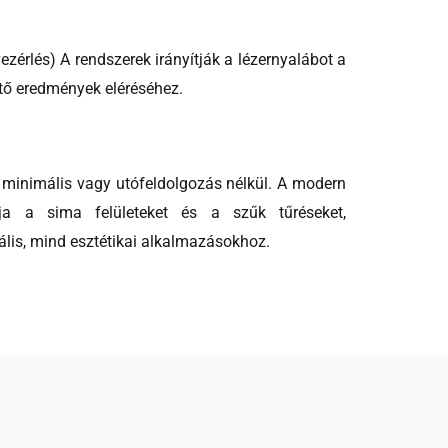
érlés) A rendszerek irányítják a lézernyalábot a
ő eredmények eléréséhez.
k minimális vagy utófeldolgozás nélkül. A modern
ítja a sima felületeket és a szűk tűréseket,
ális, mind esztétikai alkalmazásokhoz.