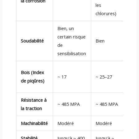
la corrosion
les
soun
chlorures)
Bien, un
certain risque
Soudabilité
Bien
Excel
de
sensibilisation
Bois (Index
~ 17
~ 25–27
~ 25
de piqûres)
Résistance à
~ 45
~ 485 MPA
~ 485 MPA
la traction
480 
Machinabilité
Modéré
Modéré
Modé
Stabilité
Jusqu'à ~ 400
Jusqu'à ~
Jusqu