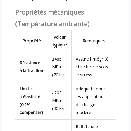
Propriétés mécaniques
(Température ambiante)
Valeur
Propriété
Remarques
typique
≥485
Assure l'intégrité
Résistance
MPa
structurelle sous
à la traction
(70 ksi)
le stress
Limite
Adéquate pour
≥205
d'élasticité
les applications
MPa
(0.2%
de charge
(30 ksi)
compenser)
modérée
Reflète une