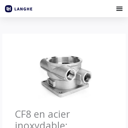
Passer
au
contenu
CF8 en acier
inoxydable: