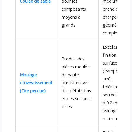
Coulée de sable
pour les
médium;
composants
prend en
moyens à
charge les
grands
géométries
complexes
Excellente
finition de
Produit des
surface
pièces moulées
(Rampe < 3
Moulage
de haute
µm),
d'investissement
précision avec
tolérances
(Cire perdue)
des détails fins
serrées (± 0,1
et des surfaces
à 0,2 mm),
lisses
usinage
minimal