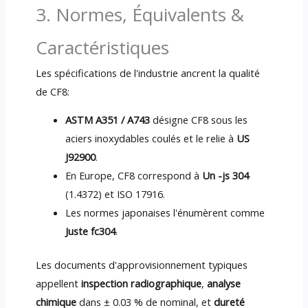
3. Normes, Équivalents &
Caractéristiques
Les spécifications de l'industrie ancrent la qualité
de CF8:
ASTM A351 / A743
désigne CF8 sous les
aciers inoxydables coulés et le relie à
US
J92900
.
En Europe, CF8 correspond à
Un -js 304
(1.4372) et ISO 17916.
Les normes japonaises l'énumèrent comme
Juste fc304
.
Les documents d'approvisionnement typiques
appellent
inspection radiographique
,
analyse
chimique
dans ± 0.03 % de nominal, et
dureté