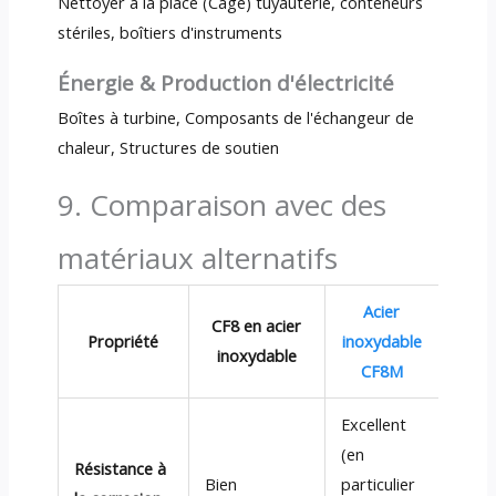
Nettoyer à la place (Cage) tuyauterie, conteneurs
stériles, boîtiers d'instruments
Énergie & Production d'électricité
Boîtes à turbine, Composants de l'échangeur de
chaleur, Structures de soutien
9. Comparaison avec des
matériaux alternatifs
Acier
CF
CF8 en acier
Propriété
inoxydable
CF
inoxydable
CF8M
(Faib
Excellent
(en
Excel
Résistance à
Bien
particulier
(post