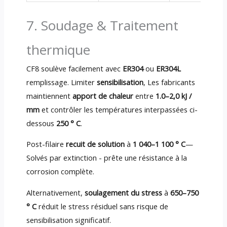
7. Soudage & Traitement
thermique
CF8 soulève facilement avec
ER304
ou
ER304L
remplissage. Limiter
sensibilisation
, Les fabricants
maintiennent
apport de chaleur
entre
1.0–2,0 kJ /
mm
et contrôler les températures interpassées ci-
dessous
250 ° C
.
Post-filaire
recuit de solution
à
1 040–1 100 ° C
—
Solvés par extinction - prête une résistance à la
corrosion complète.
Alternativement,
soulagement du stress
à
650–750
° C
réduit le stress résiduel sans risque de
sensibilisation significatif.