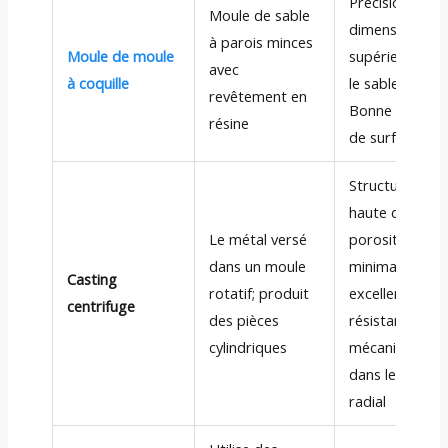
Précision
Moule de sable
dimensionnelle
à parois minces
Moule de moule
supérieure sur
avec
à coquille
le sable vert;
revêtement en
Bonne finition
résine
de surface
Structure à
haute densité,
Le métal versé
porosité
dans un moule
minimale,
Casting
rotatif; produit
excellente
centrifuge
des pièces
résistance
cylindriques
mécanique
dans le sens
radial