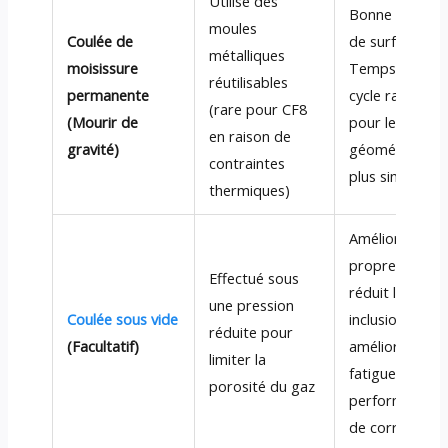
Utilise des
Bonne finition
moules
Coulée de
de surface;
métalliques
moisissure
Temps de
réutilisables
permanente
cycle rapide
(rare pour CF8
(Mourir de
pour les
en raison de
gravité)
géométries
contraintes
plus simples
thermiques)
Améliore la
propreté,
Effectué sous
réduit les
une pression
Coulée sous vide
inclusions,
réduite pour
(Facultatif)
améliore la
limiter la
fatigue et les
porosité du gaz
performances
de corrosion