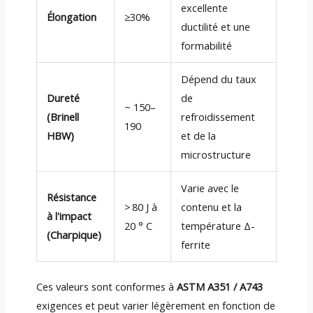
excellente
Élongation
≥30%
ductilité et une
formabilité
Dépend du taux
Dureté
de
~ 150–
(Brinell
refroidissement
190
HBW)
et de la
microstructure
Varie avec le
Résistance
> 80 J à
contenu et la
à l'impact
20 ° C
température Δ-
(Charpique)
ferrite
Ces valeurs sont conformes à
ASTM A351 / A743
exigences et peut varier légèrement en fonction de