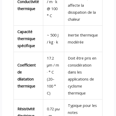
Conductivité
/ m · k
affecte la
thermique
@ 100
dissipation de la
° C
chaleur
Capacité
~ 500 J
Inertie thermique
thermique
/ kg · k
modérée
spécifique
17.2
Doit être pris en
Coefficient
µm / m
considération
de
· ° C
dans les
dilatation
(20–
applications de
thermique
100 °
cyclisme
C)
thermique
Typique pour les
Résistivité
0.72 µω
notes
électrique
· m