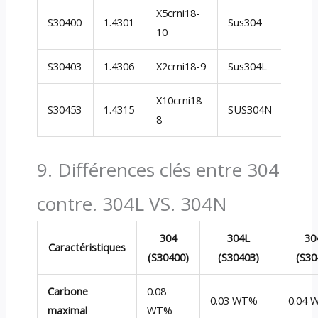
X5crni18-
S30400
1.4301
Sus304
08X1
10
S30403
1.4306
X2crni18-9
Sus304L
08X1
X10crni18-
S30453
1.4315
SUS304N
08X1
8
9. Différences clés entre 304
contre. 304L VS. 304N
304
304L
30
Caractéristiques
(S30400)
(S30403)
(S30
Carbone
0.08
0.03 WT%
0.04
maximal
WT%