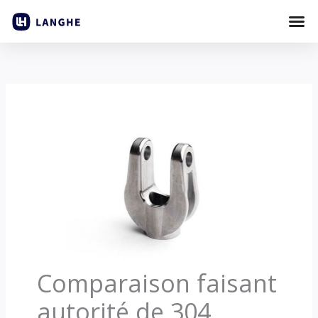
Passer
au
contenu
Comparaison faisant
autorité de 304