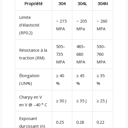
Propriété
304
304L
304N
Limite
~ 215
~ 205
~ 260
d'élasticité
MPA
MPa
MPA
(RP0.2)
505–
485–
530–
Résistance à la
735
680
760
traction (RM)
MPA
MPA
MPA
Élongation
≥ 40
≥ 45
≥ 35
(UN%)
%
%
%
Charpy en V
≥ 30 J
≥ 35 J
≥ 25 J
en V @ –40 ° C
Exposant
0.25
0.28
0.22
durcissant (n)