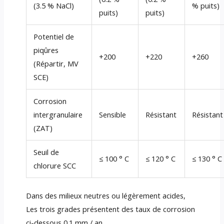
(3.5 % NaCl)
% puits)
puits)
puits)
Potentiel de
piqûres
+200
+220
+260
(Répartir, MV
SCE)
Corrosion
intergranulaire
Sensible
Résistant
Résistant
(ZAT)
Seuil de
≤ 100 ° C
≤ 120 ° C
≤ 130 ° C
chlorure SCC
Dans des milieux neutres ou légèrement acides,
Les trois grades présentent des taux de corrosion
ci-dessous 0.1 mm / an.