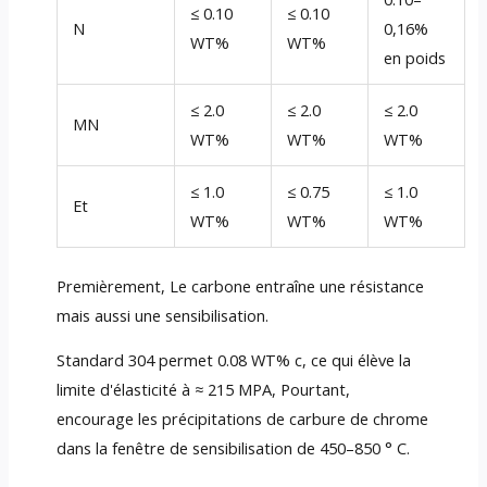
≤ 0.10
≤ 0.10
N
0,16%
WT%
WT%
en poids
≤ 2.0
≤ 2.0
≤ 2.0
MN
WT%
WT%
WT%
≤ 1.0
≤ 0.75
≤ 1.0
Et
WT%
WT%
WT%
Premièrement, Le carbone entraîne une résistance
mais aussi une sensibilisation.
Standard 304 permet 0.08 WT% c, ce qui élève la
limite d'élasticité à ≈ 215 MPA, Pourtant,
encourage les précipitations de carbure de chrome
dans la fenêtre de sensibilisation de 450–850 ° C.