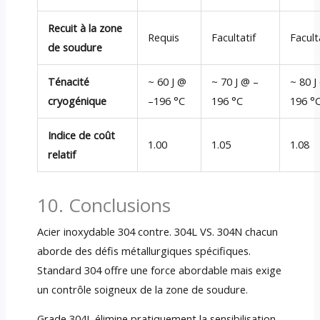
Recuit à la zone
Requis
Facultatif
Facult
de soudure
Ténacité
~ 60 J @
~ 70 J @ –
~ 80 J
cryogénique
–196 °C
196 °C
196 °
Indice de coût
1.00
1.05
1.08
relatif
10. Conclusions
Acier inoxydable 304 contre. 304L VS. 304N chacun
aborde des défis métallurgiques spécifiques.
Standard 304 offre une force abordable mais exige
un contrôle soigneux de la zone de soudure.
Grade 304L élimine pratiquement la sensibilisation,