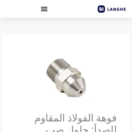
خطي
لى
لمحتوى
فوهة الفولاذ المقاوم
للصدأ: حلول صب