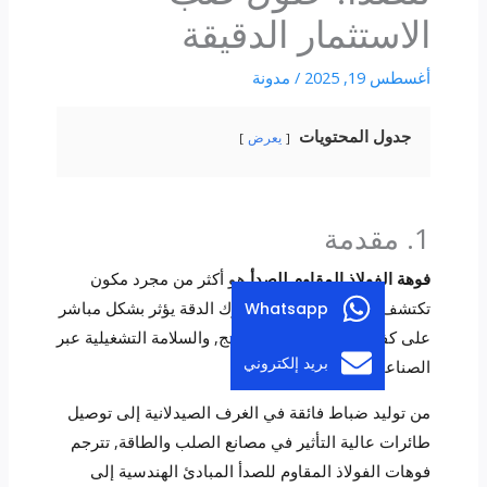
الاستثمار الدقيقة
أغسطس 19, 2025
/
مدونة
جدول المحتويات
يعرض
1. مقدمة
فوهة الفولاذ المقاوم للصدأ
هو أكثر من مجرد مكون
تكتشف السوائل-إنه جهاز محرك الدقة يؤثر بشكل مباشر
Whatsapp
على كفاءة العملية, جودة المنتج, والسلامة التشغيلية عبر
بريد إلكتروني
الصناعات المتنوعة.
من توليد ضباط فائقة في الغرف الصيدلانية إلى توصيل
طائرات عالية التأثير في مصانع الصلب والطاقة, تترجم
فوهات الفولاذ المقاوم للصدأ المبادئ الهندسية إلى