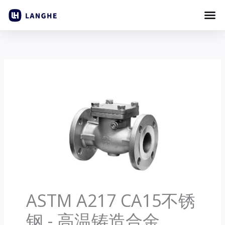
跳
至
内
容
ASTM A217 CA15不锈
钢 - 高温铸造合金