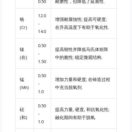
0.50
耐磨性，但降低了延展性.
12.0
铬
增强耐腐蚀性; 提高可硬度;
-
(Cr)
在升高温度下有助于氧化性.
14.0
0.50
镍
提高韧性并降低马氏体矩阵
-
(在)
中的脆性; 稳定微观结构.
1.50
0.50
锰
增加力量和硬度; 在铸造过程
-
(Mn)
中充当脱氧剂.
1.0
0.50
硅
提高力量, 硬度, 和抗氧化性;
-
(和)
融化期间有助于脱氧.
1.0