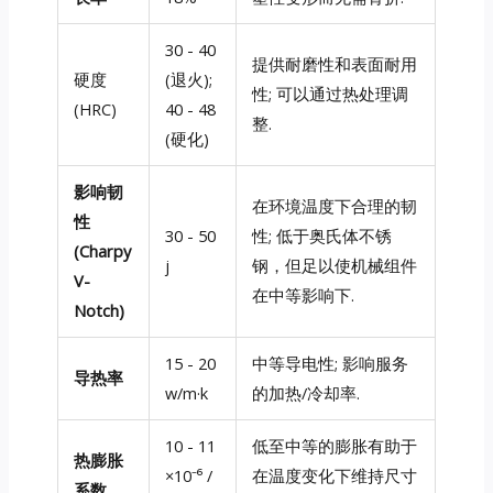
30 - 40
提供耐磨性和表面耐用
硬度
(退火);
性; 可以通过热处理调
(HRC)
40 - 48
整.
(硬化)
影响韧
在环境温度下合理的韧
性
30 - 50
性; 低于奥氏体不锈
(Charpy
j
钢，但足以使机械组件
V-
在中等影响下.
Notch)
15 - 20
中等导电性; 影响服务
导热率
w/m·k
的加热/冷却率.
10 - 11
低至中等的膨胀有助于
热膨胀
×10⁻⁶ /
在温度变化下维持尺寸
系数