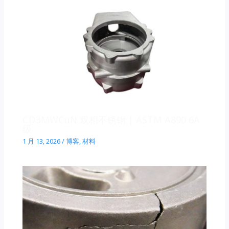
CD3MWCuN 双相不锈钢 | ASTM A890 6A
级
1 月 13, 2026
/
博客
,
材料