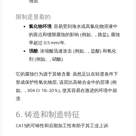
增加.
限制是显着的:
氯化物环境
: 容易受到海水或高氯化物溶液中
的斑点和缝隙腐蚀的影响 (例如。, 路盐), 腐蚀
率超过 0.5 mm/年.
强酸
: 浓缩酸迅速攻击 (例如。, 盐酸) 和氧化
剂 (例如。, 硝酸).
它的腐蚀行为源于其铬含量: 虽然足以在轻度条件下
形成保护性氧化物层, 该层比高铬合金中的层薄 (例
如。, 304 Cr 18–20％), 使其容易在激进的环境中崩
溃.
6. 铸造和制造特征
CA15的可铸性和后期加工性有助于其工业上诉: