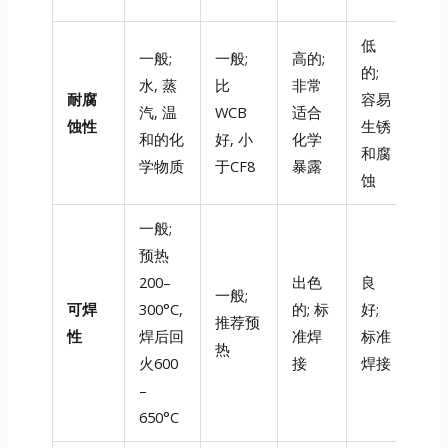
低
一般;
一般;
高的;
的;
水, 蒸
比
非常
耐腐
容易
汽, 温
WCB
适合
蚀性
生锈
和的化
好, 小
化学
和腐
学物质
于CF8
暴露
蚀
一般;
预热
200–
出色
良
一般;
可焊
300°C,
的; 标
好;
推荐预
性
焊后回
准焊
标准
热
火600
接
焊接
–
650°C