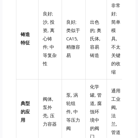
非常
良好;
好;
沙, 投
良好;
出色
简单
资, 离
类似于
的; 奥
模
铸造
心铸
CA15,
氏体,
具,
特征
件; 中
稍微容
容易
不太
等复杂
易
铸造
关键
性
的收
缩
化学
通用
泵, 涡
罐, 管
阀体,
工业
典型
轮组
道, 腐
泵外
阀,
的应
件, 中
蚀环
壳, 压
法
用
等压力
境中
力容器
兰,
阀
的阀
管道
门