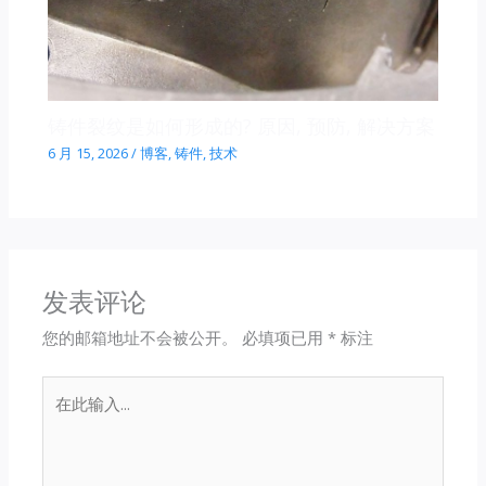
铸件裂纹是如何形成的? 原因, 预防, 解决方案
6 月 15, 2026
/
博客
,
铸件
,
技术
发表评论
您的邮箱地址不会被公开。
必填项已用
*
标注
在
此
输
入...