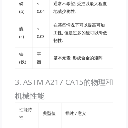
磷
≤
通常不希望; 受控以最大程度
(p)
0.04
地减少脆性.
在某些情况下可以提高可加
硫
≤
工性, 但是过多的硫可以降低
(s)
0.03
韧性.
铁
平
基本元素; 形成合金的矩阵.
(铁)
衡
3. ASTM A217 CA15的物理和
机械性能
性能特
典型值
描述 / 意义
性