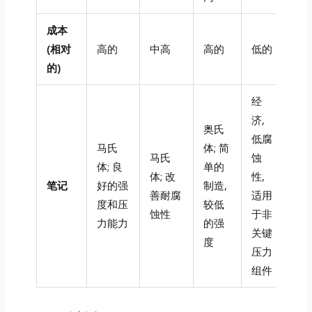
成本
(相对
高的
中高
高的
低的
的)
经
济,
奥氏
低腐
马氏
体; 简
马氏
蚀
体; 良
单的
体; 改
性,
笔记
好的强
制造,
善耐腐
适用
度和压
较低
蚀性
于非
力能力
的强
关键
度
压力
组件