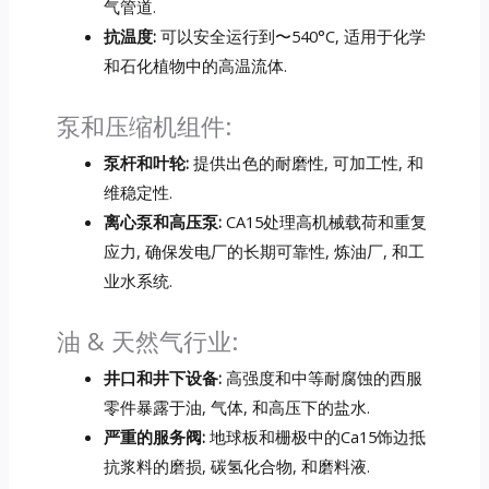
气管道.
抗温度:
可以安全运行到〜540°C, 适用于化学
和石化植物中的高温流体.
泵和压缩机组件:
泵杆和叶轮:
提供出色的耐磨性, 可加工性, 和
维稳定性.
离心泵和高压泵:
CA15处理高机械载荷和重复
应力, 确保发电厂的长期可靠性, 炼油厂, 和工
业水系统.
油 & 天然气行业:
井口和井下设备:
高强度和中等耐腐蚀的西服
零件暴露于油, 气体, 和高压下的盐水.
严重的服务阀:
地球板和栅极中的Ca15饰边抵
抗浆料的磨损, 碳氢化合物, 和磨料液.