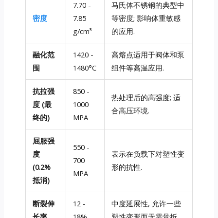
7.70 -
马氏体不锈钢的典型中
密度
7.85
等密度; 影响体重敏感
g/cm³
的应用.
融化范
1420 -
高熔点适用于阀体和泵
围
1480°C
组件等高温应用.
抗拉强
850 -
热处理后的高强度; 适
度 (最
1000
合高压环境.
终的)
MPA
屈服强
550 -
度
表示在负载下对塑性变
700
(0.2%
形的抗性.
MPA
抵消)
断裂伸
12 -
中度延展性, 允许一些
长率
18%
塑性变形而无需骨折.