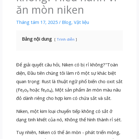
ăn mòn niken
Tháng tám 17, 2025
/
Blog
,
Vật liệu
Bảng nội dung
Trình diễn
Để giải quyết câu hỏi, Niken có bị rỉ không?"Toàn
diện, Đầu tiên chúng tôi làm rõ một sự khác biệt
quan trọng: Rust là thuật ngữ phổ biến cho oxit sắt
(Fe₂o₃ hoặc fe₃o₄), Một sản phẩm ăn mòn màu nâu
đỏ dành riêng cho hợp kim có chứa sắt và sắt.
Niken, một kim loại chuyển tiếp không có sắt ở
dạng tinh khiết của nó, Không thể hình thành rỉ sét.
Tuy nhiên, Niken có thể ăn mòn - phát triển mỏng,