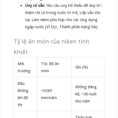
Oxy có sẵn
: Yêu cầu oxy tối thiểu để duy trì -
thậm chí cả trong nước trì trệ, Lớp vẫn tồn
tại, Làm niken phù hợp cho các ứng dụng
ngập nước (VÍ DỤ., Thành phần hàng hải).
Tỷ lệ ăn mòn của niken tinh
khiết
Môi
Tốc độ ăn
Ghi chú
trường
mòn
Bầu
Không đáng
không
<0.001
kể, >50-tuổi
khí đô
mm/năm
thọ năm
thị
Thấp hơn