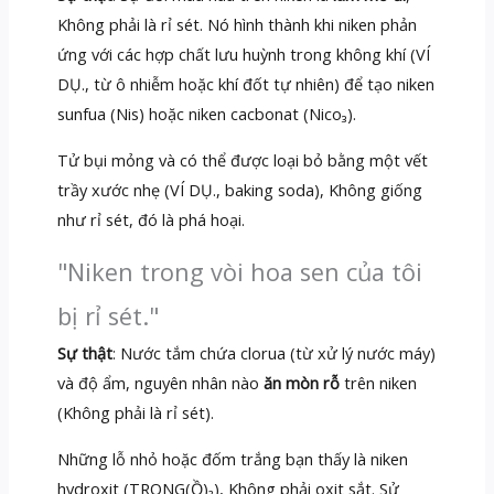
Không phải là rỉ sét. Nó hình thành khi niken phản
ứng với các hợp chất lưu huỳnh trong không khí (VÍ
DỤ., từ ô nhiễm hoặc khí đốt tự nhiên) để tạo niken
sunfua (Nis) hoặc niken cacbonat (Nico₃).
Tử bụi mỏng và có thể được loại bỏ bằng một vết
trầy xước nhẹ (VÍ DỤ., baking soda), Không giống
như rỉ sét, đó là phá hoại.
"Niken trong vòi hoa sen của tôi
bị rỉ sét."
Sự thật
: Nước tắm chứa clorua (từ xử lý nước máy)
và độ ẩm, nguyên nhân nào
ăn mòn rỗ
trên niken
(Không phải là rỉ sét).
Những lỗ nhỏ hoặc đốm trắng bạn thấy là niken
hydroxit (TRONG(Ồ)₂), Không phải oxit sắt. Sử