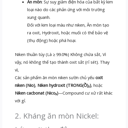
Ăn mòn
: Sự suy giảm điện hóa của bất kỳ kim
loại nào do các phản ứng với môi trường
xung quanh.
Đối với kim loại màu như niken, Ăn mòn tạo
ra oxit, Hydroxit, hoặc muối có thể bảo vệ
(thụ động) hoặc phá hoại.
Niken thuần túy (Là ≥ 99.0%) Không chứa sắt, Vì
vậy, nó không thể tạo thành oxit sắt (rỉ sét). Thay
vì,
Các sản phẩm ăn mòn niken sườn chủ yếu
oxit
niken (Nio)
,
Niken hydroxit (TRONG(Ồ)₂)
, hoặc
Niken cacbonat (Nico₃)
—Compound cư xử rất khác
với gỉ.
2. Kháng ăn mòn Nickel: