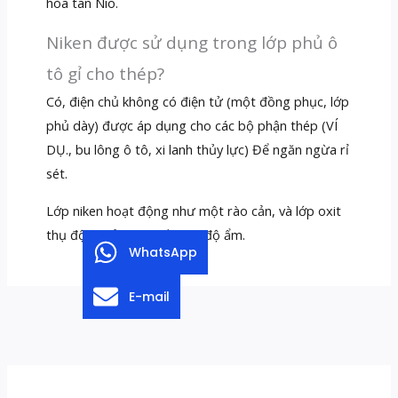
hòa tan Nio.
Niken được sử dụng trong lớp phủ ô
tô gỉ cho thép?
Có, điện chủ không có điện tử (một đồng phục, lớp
phủ dày) được áp dụng cho các bộ phận thép (VÍ
DỤ., bu lông ô tô, xi lanh thủy lực) Để ngăn ngừa rỉ
sét.
Lớp niken hoạt động như một rào cản, và lớp oxit
thụ động của nó chống lại độ ẩm.
WhatsApp
E-mail
←
Trước Bưu kiện
Kế tiếp Bưu kiện
→