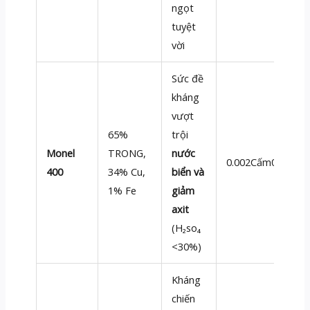
ngọt
tuyệt
vời
Sức đề
kháng
vượt
65%
trội
Monel
TRONG,
nước
0.002Cấm0.005
400
34% Cu,
biển và
1% Fe
giảm
axit
(H₂so₄
<30%)
Kháng
chiến