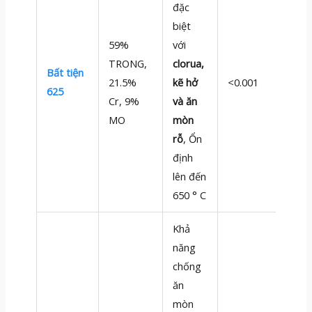
đặc
biệt
59%
với
TRONG,
clorua,
Bất tiện
21.5%
kẽ hở
<0.001
625
Cr, 9%
và ăn
MO
mòn
rỗ
, Ổn
định
lên đến
650 ° C
Khả
năng
chống
ăn
mòn