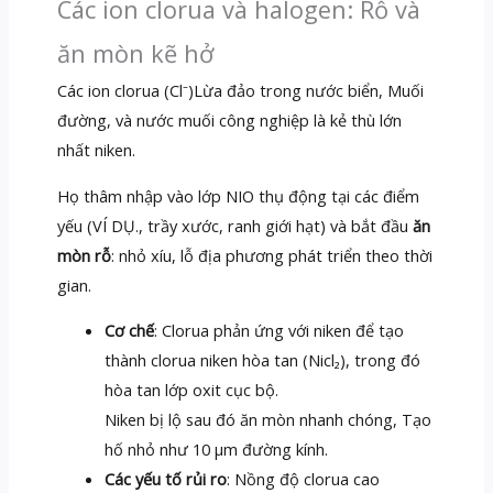
Các ion clorua và halogen: Rỗ và
ăn mòn kẽ hở
Các ion clorua (Cl⁻)Lừa đảo trong nước biển, Muối
đường, và nước muối công nghiệp là kẻ thù lớn
nhất niken.
Họ thâm nhập vào lớp NIO thụ động tại các điểm
yếu (VÍ DỤ., trầy xước, ranh giới hạt) và bắt đầu
ăn
mòn rỗ
: nhỏ xíu, lỗ địa phương phát triển theo thời
gian.
Cơ chế
: Clorua phản ứng với niken để tạo
thành clorua niken hòa tan (Nicl₂), trong đó
hòa tan lớp oxit cục bộ.
Niken bị lộ sau đó ăn mòn nhanh chóng, Tạo
hố nhỏ như 10 μm đường kính.
Các yếu tố rủi ro
: Nồng độ clorua cao