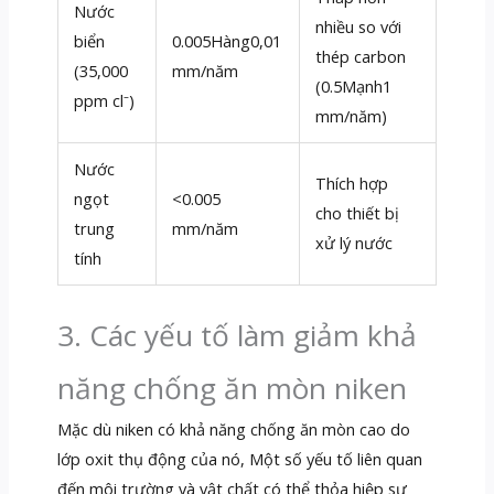
Nước
nhiều so với
biển
0.005Hàng0,01
thép carbon
(35,000
mm/năm
(0.5Mạnh1
ppm cl⁻)
mm/năm)
Nước
Thích hợp
ngọt
<0.005
cho thiết bị
trung
mm/năm
xử lý nước
tính
3. Các yếu tố làm giảm khả
năng chống ăn mòn niken
Mặc dù niken có khả năng chống ăn mòn cao do
lớp oxit thụ động của nó, Một số yếu tố liên quan
đến môi trường và vật chất có thể thỏa hiệp sự