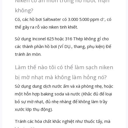
Niken có ăn mòn trong hồ nước mặn
không?
Có, các hồ bơi Saltwater có 3.000 5.000 ppm cl⁻, có
thể gây ra rỗ vào niken tinh khiết.
Sử dụng Inconel 625 hoặc 316 Thép không gỉ cho
các thành phần hồ bơi (VÍ DỤ., thang, phụ kiện) Để
tránh ăn mòn.
Làm thế nào tôi có thể làm sạch niken
bị mờ nhạt mà không làm hỏng nó?
Sử dụng dung dịch nước ấm và xà phòng nhẹ, hoặc
một hỗn hợp baking soda và nước (Khắc đủ để loại
bỏ sự mờ nhạt, đủ nhẹ nhàng để không làm trầy
xước lớp thụ động).
Tránh các hóa chất khắc nghiệt như thuốc tẩy, mà