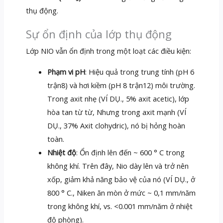
thụ động.
Sự ổn định của lớp thụ động
Lớp NIO vẫn ổn định trong một loạt các điều kiện:
Phạm vi pH
: Hiệu quả trong trung tính (pH 6
trận8) và hơi kiềm (pH 8 trận12) môi trường.
Trong axit nhẹ (VÍ DỤ., 5% axit acetic), lớp
hòa tan từ từ, Nhưng trong axit mạnh (VÍ
DỤ., 37% Axit clohydric), nó bị hỏng hoàn
toàn.
Nhiệt độ
: Ổn định lên đến ~ 600 ° C trong
không khí. Trên đây, Nio dày lên và trở nên
xốp, giảm khả năng bảo vệ của nó (VÍ DỤ., ở
800 ° C., Niken ăn mòn ở mức ~ 0,1 mm/năm
trong không khí, vs. <0.001 mm/năm ở nhiệt
độ phòng).