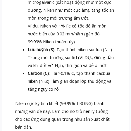
microgalvanic (sắt hoạt động như một cực
dương, Niken như một cực âm), tăng tốc ăn
mòn trong môi trường ẩm ướt.
Ví dụ, Niken với 1% Fe có tốc độ ăn mòn
nước biển của 0.02 mm/năm (gấp đôi
99.99% Niken thuần túy).
Lưu huỳnh (S)
: Tạo thành niken sunfua (Nis)
Trong môi trường sunfid (VÍ DỤ., Giếng dầu
và khí đốt với H₂s), thứ giòn và dễ bị nứt.
Carbon (C)
: Tại >0.1% C, tạo thành cacbua
niken (Ni₃c), làm gián đoạn lớp thụ động và
tăng nguy cơ rỗ.
Niken cực kỳ tinh khiết (99.99% TRONG) tránh
những vấn đề này, Làm cho nó trở nên lý tưởng
cho các ứng dụng quan trọng như sản xuất chất
bán dẫn.