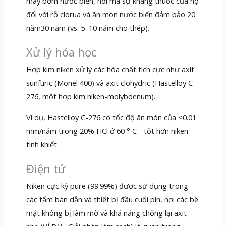
máy bơm nước biển, nơi mà sự kháng thuốc của họ
đối với rỗ clorua và ăn mòn nước biển đảm bảo 20
năm30 năm (vs. 5–10 năm cho thép).
Xử lý hóa học
Hợp kim niken xử lý các hóa chất tích cực như axit
sunfuric (Monel 400) và axit clohydric (Hastelloy C-
276, một hợp kim niken-molybdenum).
Ví dụ, Hastelloy C-276 có tốc độ ăn mòn của <0.01
mm/năm trong 20% HCl ở 60 ° C - tốt hơn niken
tinh khiết.
Điện tử
Niken cực kỳ pure (99.99%) được sử dụng trong
các tấm bán dẫn và thiết bị đầu cuối pin, nơi các bề
mặt không bị làm mờ và khả năng chống lại axit