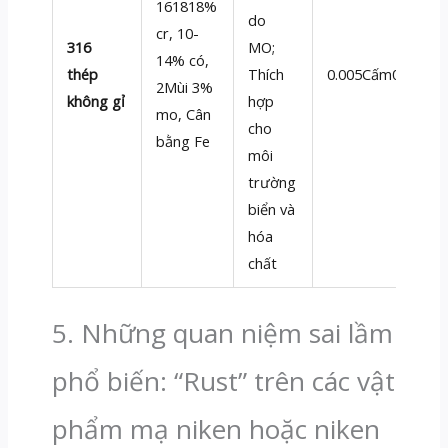
161818%
do
cr, 10-
316
MO;
14% có,
thép
Thích
0.005Cấm0,01
2Mùi 3%
không gỉ
hợp
mo, Cân
cho
bằng Fe
môi
trường
biển và
hóa
chất
5. Những quan niệm sai lầm
phổ biến: “Rust” trên các vật
phẩm mạ niken hoặc niken