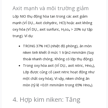
Axit mạnh và môi trường giảm
Lớp NIO thụ động hòa tan trong các axit giảm
mạnh (VÍ DỤ., Axit clohydric, HCl) hoặc axit không
oxy hóa (VÍ DỤ., axit sunfuric, H₂so₄ > 20% sự tập
trung). Ví dụ:
TRONG 37% HCl (nhiệt độ phòng), ăn mòn
niken tinh khiết ở mức 1 trận2 mm/năm (Suy
thoái nhanh chóng, Không có lớp thụ động).
Trong oxy hóa axit (VÍ DỤ., axit nitric, Hno₃),
Lớp được củng cố (axit nitric hoạt động như
một chất oxy hóa), Vì vậy, niken chống ăn
mòn (tỷ lệ <0.01 mm/năm trong 65% Hno₃).
4. Hợp kim niken: Tăng