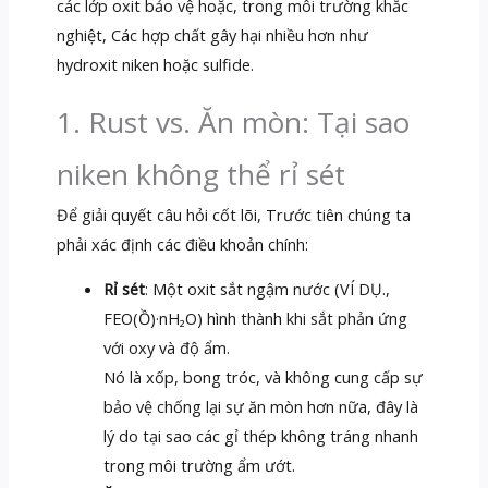
các lớp oxit bảo vệ hoặc, trong môi trường khắc
nghiệt, Các hợp chất gây hại nhiều hơn như
hydroxit niken hoặc sulfide.
1. Rust vs. Ăn mòn: Tại sao
niken không thể rỉ sét
Để giải quyết câu hỏi cốt lõi, Trước tiên chúng ta
phải xác định các điều khoản chính:
Rỉ sét
: Một oxit sắt ngậm nước (VÍ DỤ.,
FEO(Ồ)·nH₂O) hình thành khi sắt phản ứng
với oxy và độ ẩm.
Nó là xốp, bong tróc, và không cung cấp sự
bảo vệ chống lại sự ăn mòn hơn nữa, đây là
lý do tại sao các gỉ thép không tráng nhanh
trong môi trường ẩm ướt.