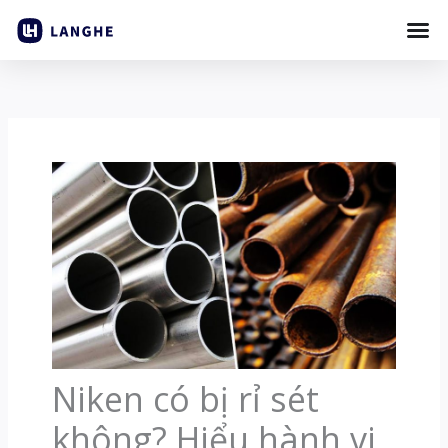
Bỏ
qua
nội
dung
Niken có bị rỉ sét
không? Hiểu hành vi