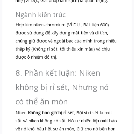
nhẹ (VÍ DỤ., Giải pháp làm sạch) là quan trọng.
Ngành kiến ​​​​trúc
Hợp kim niken-chromium (VÍ DỤ., Bất tiện 600)
được sử dụng để xây dựng mặt tiền và di tích,
chúng giữ được vẻ ngoài bạc của mình trong nhiều
thập kỷ (Không rỉ sét, tối thiểu xỉn màu) và chịu
được ô nhiễm đô thị.
8. Phần kết luận: Niken
không bị rỉ sét, Nhưng nó
có thể ăn mòn
Niken
Không bao giờ bị rỉ sét
, Bởi vì rỉ sét là oxit
sắt và niken không có sắt. Nó tự nhiên
lớp oxit
bảo
vệ nó khỏi hầu hết sự ăn mòn, Giữ cho nó bền hơn