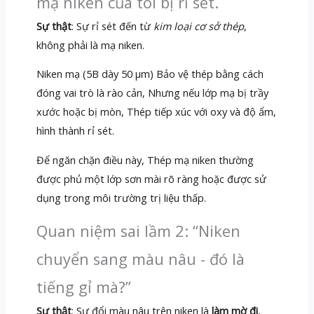
mạ niken của tôi bị rỉ sét.
Sự thật
: Sự rỉ sét đến từ
kim loại cơ sở thép
,
không phải là mạ niken.
Niken mạ (5B dày 50 μm) Bảo vệ thép bằng cách
đóng vai trò là rào cản, Nhưng nếu lớp mạ bị trầy
xước hoặc bị mòn, Thép tiếp xúc với oxy và độ ẩm,
hình thành rỉ sét.
Để ngăn chặn điều này, Thép mạ niken thường
được phủ một lớp sơn mài rõ ràng hoặc được sử
dụng trong môi trường trị liệu thấp.
Quan niệm sai lầm 2: “Niken
chuyển sang màu nâu - đó là
tiếng gỉ mà?”
Sự thật
: Sự đổi màu nâu trên niken là
làm mờ đi
,