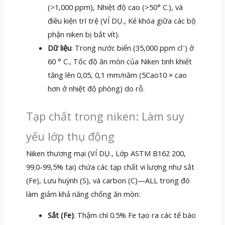
(>1,000 ppm), Nhiệt độ cao (>50° C.), và
điều kiện trì trệ (VÍ DỤ., Kẻ khóa giữa các bộ
phận niken bị bắt vít).
Dữ liệu
: Trong nước biển (35,000 ppm cl⁻) ở
60 ° C., Tốc độ ăn mòn của Niken tinh khiết
tăng lên 0,05, 0,1 mm/năm (5Cao10 × cao
hơn ở nhiệt độ phòng) do rỗ.
Tạp chất trong niken: Làm suy
yếu lớp thụ động
Niken thương mại (VÍ DỤ., Lớp ASTM B162 200,
99.0-99,5% tại) chứa các tạp chất vi lượng như sắt
(Fe), Lưu huỳnh (S), và carbon (C)—ALL trong đó
làm giảm khả năng chống ăn mòn:
Sắt (Fe)
: Thậm chí 0.5% Fe tạo ra các tế bào