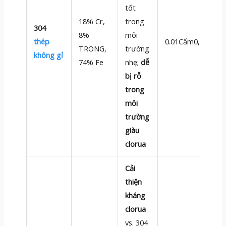
tốt
18% Cr,
trong
304
8%
môi
thép
0.01Cấm0,02
TRONG,
trường
không gỉ
74% Fe
nhẹ;
dễ
bị rỗ
trong
môi
trường
giàu
clorua
Cải
thiện
kháng
clorua
vs. 304