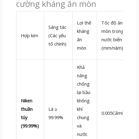
cường kháng ăn mòn
Lợi thế
Tốc độ ăn
Sáng tác
kháng
mòn trong
Hợp kim
(Các yếu
ăn
nước biển
tố chính)
mòn
(mm/năm)
Khả
năng
chống
lại bầu
Niken
không
thuần
Là ≥
khí
0.005Cấm0,01
túy
99.99%
chung
(99.99%)
và
nước