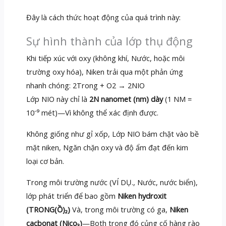
Đây là cách thức hoạt động của quá trình này:
Sự hình thành của lớp thụ động
Khi tiếp xúc với oxy (không khí, Nước, hoặc môi
trường oxy hóa), Niken trải qua một phản ứng
nhanh chóng: 2Trong + O2 → 2NIO
Lớp NIO này chỉ là
2N nanomet (nm) dày
(1 NM =
10⁻⁹ mét)—Vì không thể xác định được.
Không giống như gỉ xốp, Lớp NIO bám chặt vào bề
mặt niken, Ngăn chặn oxy và độ ẩm đạt đến kim
loại cơ bản.
Trong môi trường nước (VÍ DỤ., Nước, nước biển),
lớp phát triển để bao gồm
Niken hydroxit
(TRONG(Ồ)₂)
Và, trong môi trường có ga,
Niken
cacbonat (Nico₃)
—Both trong đó củng cố hàng rào