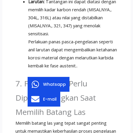
Larutan:
Tantangan ini dapat diatasi dengan
memilih kadar karbon rendah (MISALNYA.,
304L, 316L) atau nilai yang distabilkan
(MISALNYA., 321, 347) yang menolak
sensitisasi.
Perlakuan panas pasca-pengelasan seperti
anil larutan dapat mengembalikan ketahanan
korosi material dengan melarutkan karbida
kembali ke fase austenit..
7. Faktor yang Perlu
Whatsapp
Dipertimbangkan Saat
E-mail
Memilih Batang Las
Memilih batang las yang tepat sangat penting
untuk memastikan keberhasilan proses pengelasan