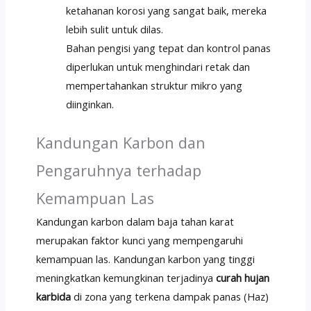
ketahanan korosi yang sangat baik, mereka
lebih sulit untuk dilas.
Bahan pengisi yang tepat dan kontrol panas
diperlukan untuk menghindari retak dan
mempertahankan struktur mikro yang
diinginkan.
Kandungan Karbon dan
Pengaruhnya terhadap
Kemampuan Las
Kandungan karbon dalam baja tahan karat
merupakan faktor kunci yang mempengaruhi
kemampuan las. Kandungan karbon yang tinggi
meningkatkan kemungkinan terjadinya
curah hujan
karbida
di zona yang terkena dampak panas (Haz)