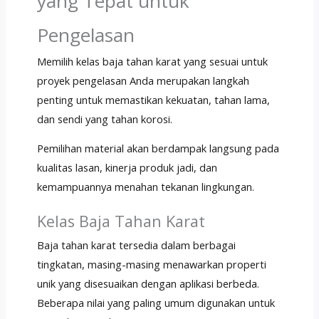
yang Tepat untuk
Pengelasan
Memilih kelas baja tahan karat yang sesuai untuk
proyek pengelasan Anda merupakan langkah
penting untuk memastikan kekuatan, tahan lama,
dan sendi yang tahan korosi.
Pemilihan material akan berdampak langsung pada
kualitas lasan, kinerja produk jadi, dan
kemampuannya menahan tekanan lingkungan.
Kelas Baja Tahan Karat
Baja tahan karat tersedia dalam berbagai
tingkatan, masing-masing menawarkan properti
unik yang disesuaikan dengan aplikasi berbeda.
Beberapa nilai yang paling umum digunakan untuk