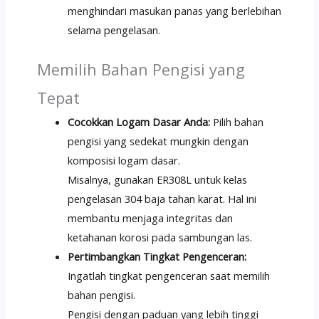
menghindari masukan panas yang berlebihan
selama pengelasan.
Memilih Bahan Pengisi yang
Tepat
Cocokkan Logam Dasar Anda:
Pilih bahan
pengisi yang sedekat mungkin dengan
komposisi logam dasar.
Misalnya, gunakan ER308L untuk kelas
pengelasan 304 baja tahan karat. Hal ini
membantu menjaga integritas dan
ketahanan korosi pada sambungan las.
Pertimbangkan Tingkat Pengenceran:
Ingatlah tingkat pengenceran saat memilih
bahan pengisi.
Pengisi dengan paduan yang lebih tinggi