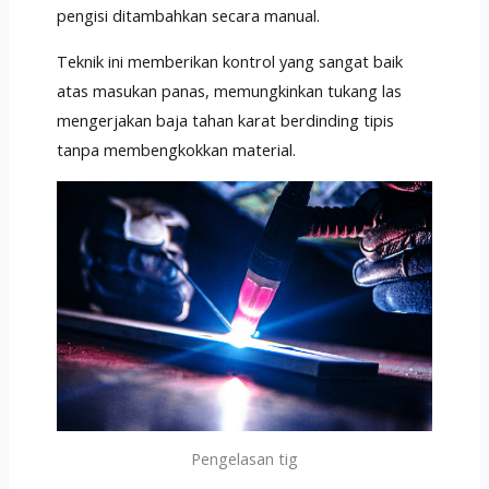
pengisi ditambahkan secara manual.
Teknik ini memberikan kontrol yang sangat baik
atas masukan panas, memungkinkan tukang las
mengerjakan baja tahan karat berdinding tipis
tanpa membengkokkan material.
Pengelasan tig