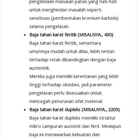
pengelolaan masukan panas yang hati-hati
untuk menghindari masalah seperti
sensitisasi (pembentukan kromium karbida)
selama pengelasan.
Baja tahan karat feritik (MISALNYA., 430)
:
Baja tahan karat feritik, sementara
umumnya mudah untuk dilas, lebih rentan
terhadap retak dibandingkan dengan baja
austenitik.
Mereka juga memiliki kerentanan yang lebih
tinggi terhadap oksidasi, jadi parameter
pengelasan perlu disesuaikan untuk
mencegah penurunan sifat material.
Baja tahan karat dupleks (MISALNYA., 2205)
:
Baja tahan karat dupleks memiliki struktur
mikro campuran austenit dan ferit. Meskipun
baja ini menawarkan kekuatan dan