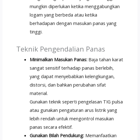
mungkin diperlukan ketika menggabungkan
logam yang berbeda atau ketika
berhadapan dengan masukan panas yang
tinggi.
Teknik Pengendalian Panas
Minimalkan Masukan Panas:
Baja tahan karat
sangat sensitif terhadap panas berlebih,
yang dapat menyebabkan kelengkungan,
distorsi, dan bahkan perubahan sifat
material.
Gunakan teknik seperti pengelasan TIG pulsa
atau gunakan pengaturan arus listrik yang
lebih rendah untuk mengontrol masukan
panas secara efektif.
Gunakan Bilah Pendukung:
Memanfaatkan