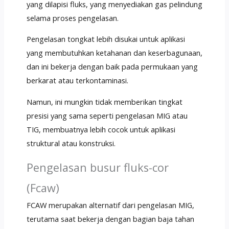
yang dilapisi fluks, yang menyediakan gas pelindung
selama proses pengelasan.
Pengelasan tongkat lebih disukai untuk aplikasi
yang membutuhkan ketahanan dan keserbagunaan,
dan ini bekerja dengan baik pada permukaan yang
berkarat atau terkontaminasi.
Namun, ini mungkin tidak memberikan tingkat
presisi yang sama seperti pengelasan MIG atau
TIG, membuatnya lebih cocok untuk aplikasi
struktural atau konstruksi.
Pengelasan busur fluks-cor
(Fcaw)
FCAW merupakan alternatif dari pengelasan MIG,
terutama saat bekerja dengan bagian baja tahan