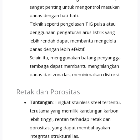
sangat penting untuk mengontrol masukan
panas dengan hati-hati.
Teknik seperti pengelasan TIG pulsa atau
penggunaan pengaturan arus listrik yang
lebih rendah dapat membantu mengelola
panas dengan lebih efektif.
Selain itu, menggunakan batang penyangga
tembaga dapat membantu menghilangkan
panas dari zona las, meminimalkan distorsi.
Retak dan Porositas
Tantangan:
Tingkat stainless steel tertentu,
terutama yang memiliki kandungan karbon
lebih tinggi, rentan terhadap retak dan
porositas, yang dapat membahayakan
integritas struktural las.