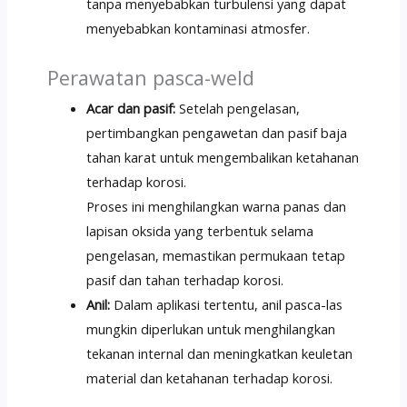
tanpa menyebabkan turbulensi yang dapat
menyebabkan kontaminasi atmosfer.
Perawatan pasca-weld
Acar dan pasif:
Setelah pengelasan,
pertimbangkan pengawetan dan pasif baja
tahan karat untuk mengembalikan ketahanan
terhadap korosi.
Proses ini menghilangkan warna panas dan
lapisan oksida yang terbentuk selama
pengelasan, memastikan permukaan tetap
pasif dan tahan terhadap korosi.
Anil:
Dalam aplikasi tertentu, anil pasca-las
mungkin diperlukan untuk menghilangkan
tekanan internal dan meningkatkan keuletan
material dan ketahanan terhadap korosi.