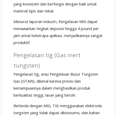
yang konsisten dan berfungsi dengan baik untuk
material tipis dan tebal.
Menurut laporan industri, Pengelasan MIG dapat
menawarkan tingkat deposisi hingga 4 pound per
jam untuk beberapa aplikasi, menjadikannya sangat
produktif.
Pengelasan tig (Gas inert
tungsten)
Pengelasan tig, atau Pengelasan Busur Tungsten
Gas (GTAW), dikenal karena presisi dan
kemampuannya dalam menghasilkan produk
berkualitas tinggi, lasan yang bersih.
Berbeda dengan MIG, TIG menggunakan elektroda
tungsten yang tidak dapat dikonsumsi, dan bahan