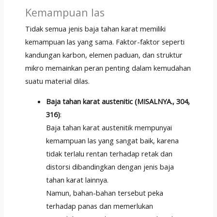
Kemampuan las
Tidak semua jenis baja tahan karat memiliki
kemampuan las yang sama. Faktor-faktor seperti
kandungan karbon, elemen paduan, dan struktur
mikro memainkan peran penting dalam kemudahan
suatu material dilas.
Baja tahan karat austenitic (MISALNYA., 304,
316)
:
Baja tahan karat austenitik mempunyai
kemampuan las yang sangat baik, karena
tidak terlalu rentan terhadap retak dan
distorsi dibandingkan dengan jenis baja
tahan karat lainnya.
Namun, bahan-bahan tersebut peka
terhadap panas dan memerlukan