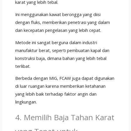
karat yang lebih tebal.
Ini menggunakan kawat berongga yang diisi
dengan fluks, memberikan penetrasi yang dalam
dan kecepatan pengelasan yang lebih cepat.
Metode ini sangat berguna dalam industri
manufaktur berat, seperti pembuatan kapal dan
konstruksi baja, dimana bahan yang lebih tebal
terlibat.
Berbeda dengan MIG, FCAW juga dapat digunakan
di luar ruangan karena memberikan ketahanan
yang lebih baik terhadap faktor angin dan
lingkungan.
4. Memilih Baja Tahan Karat