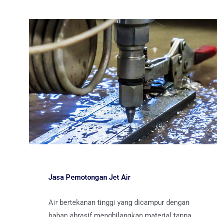
Jasa Pemotongan Jet Air
Air bertekanan tinggi yang dicampur dengan
bahan abrasif menghilangkan material tanpa