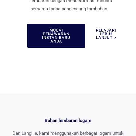
lembaran dengan mendeformasi mereka
bersama tanpa pengencang tambahan.
MULAI
PELAJARI
PENAWARAN
LEBIH
INSTAN BARU
LANJUT >
ANDA
Bahan lembaran logam
Dan LangHe, kami menggunakan berbagai logam untuk