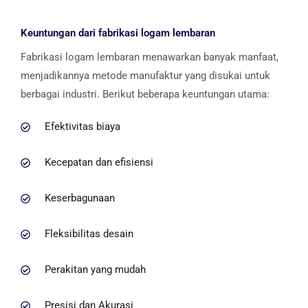
Keuntungan dari fabrikasi logam lembaran
Fabrikasi logam lembaran menawarkan banyak manfaat,
menjadikannya metode manufaktur yang disukai untuk
berbagai industri. Berikut beberapa keuntungan utama:
Efektivitas biaya
Kecepatan dan efisiensi
Keserbagunaan
Fleksibilitas desain
Perakitan yang mudah
Presisi dan Akurasi