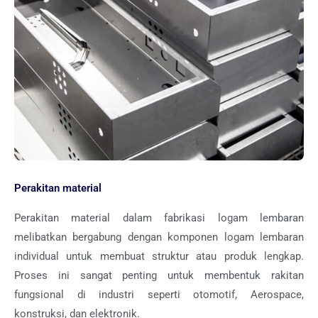
Perakitan material
Perakitan material dalam fabrikasi logam lembaran
melibatkan bergabung dengan komponen logam lembaran
individual untuk membuat struktur atau produk lengkap.
Proses ini sangat penting untuk membentuk rakitan
fungsional di industri seperti otomotif, Aerospace,
konstruksi, dan elektronik.