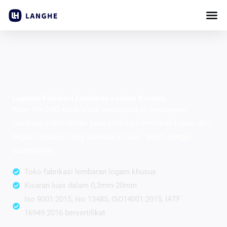
Lewati
Konten
Layanan Fabrikasi Lembaran Lembar Kustom
Kirim file CAD Anda untuk mendapatkan penawaran
fabrikasi online instan pada prototipe lembaran logam dan
bagian produksi yang dibentuk khusus. Waktu tunggu
secepat hari.
Toko fabrikasi lembaran logam khusus
Kisaran luas dalam 0,3mm-20mm
Iso 9001:2015, Iso 13485, ISO14001:2015, IATF
16949:2016 bersertifikat