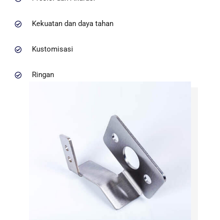
Kekuatan dan daya tahan
Kustomisasi
Ringan