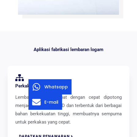
Aplikasi fabrikasi lembaran logam
Perkakas cepat
Whatsapp
Lembaran logam dapat dengan cepat dipotong
E-mail
menjadi bentuk profil 2D dan terbentuk dari berbagai
bahan berkekuatan tinggi, membuatnya sempurna
untuk perkakas yang cepat.
DAPATKAN PENAWARAN