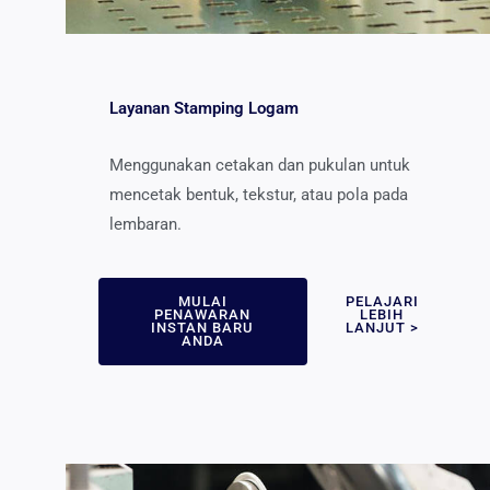
Layanan Stamping Logam
Menggunakan cetakan dan pukulan untuk
mencetak bentuk, tekstur, atau pola pada
lembaran.
MULAI
PELAJARI
PENAWARAN
LEBIH
INSTAN BARU
LANJUT >
ANDA