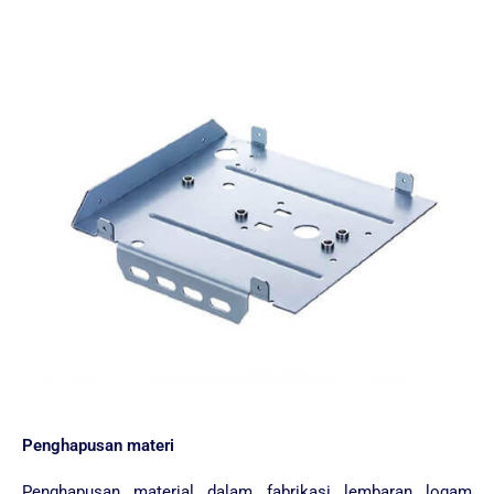
Penghapusan materi
Penghapusan material dalam fabrikasi lembaran logam