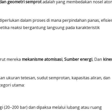
 dan geometri semprot
adalah yang membedakan nosel ato
 diperlukan dalam proses di mana perpindahan panas, efisie
etika reaksi bergantung langsung pada karakteristik
urut mereka
mekanisme atomisasi
,
Sumber energi
, Dan
kine
n ukuran tetesan, sudut semprotan, kapasitas aliran, dan
ategori utama:
ggi (20–200 bar) dan dipaksa melalui lubang atau ruang