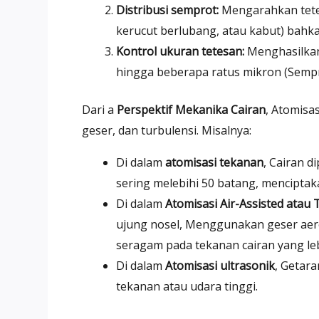
Distribusi semprot:
Mengarahkan tetes
kerucut berlubang, atau kabut) bahk
Kontrol ukuran tetesan:
Menghasilkan 
hingga beberapa ratus mikron (Sempro
Dari a
Perspektif Mekanika Cairan
, Atomisa
geser, dan turbulensi. Misalnya:
Di dalam
atomisasi tekanan
, Cairan 
sering melebihi 50 batang, menciptaka
Di dalam
Atomisasi Air-Assisted atau 
ujung nosel, Menggunakan geser aerod
seragam pada tekanan cairan yang le
Di dalam
Atomisasi ultrasonik
, Getar
tekanan atau udara tinggi.