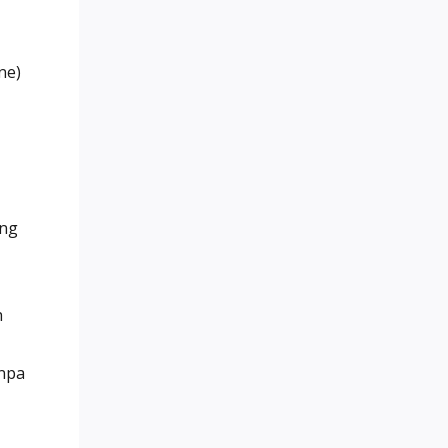
ne)
ang
h
anpa