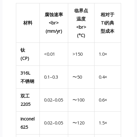
临界点
腐蚀速率
相对于
温度
材料
<br>
Ti的典
<br>
(mm/yr)
型成本
(°C)
钛
<0.01
>150
1.0×
(CP)
316L
0.1–0.3
〜50
0.4×
不锈钢
双工
0.02–0.05
〜100
0.6×
2205
inconel
0.02–0.05
〜120
1.5×
625