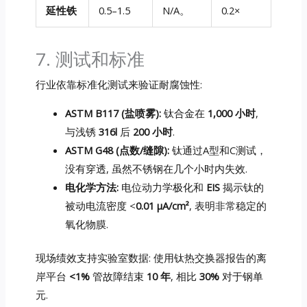
延性铁
0.5–1.5
N/A。
0.2×
7. 测试和标准
行业依靠标准化测试来验证耐腐蚀性:
ASTM B117 (盐喷雾):
钛合金在
1,000 小时
,
与浅锈
316l
后
200 小时
.
ASTM G48 (点数/缝隙):
钛通过A型和C测试，
没有穿透, 虽然不锈钢在几个小时内失效.
电化学方法:
电位动力学极化和
EIS
揭示钛的
被动电流密度 <
0.01 μA/cm²
, 表明非常稳定的
氧化物膜.
现场绩效支持实验室数据: 使用钛热交换器报告的离
岸平台
<1%
管故障结束
10 年
, 相比
30%
对于钢单
元.