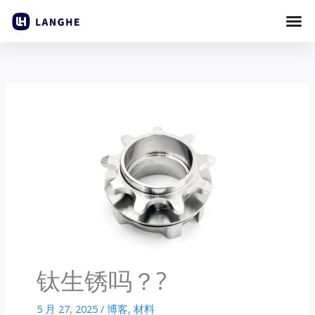
跳
至
内
容
钛生锈吗？?
5 月 27, 2025
/
博客
,
材料