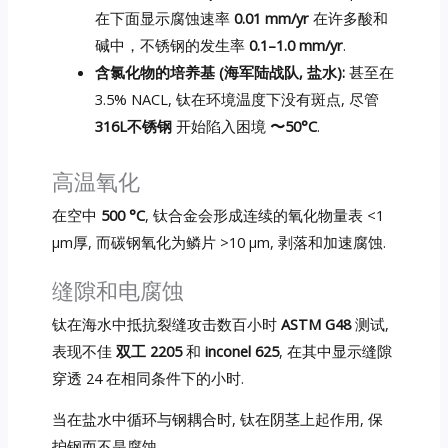
在下面显示腐蚀速率
0.01 mm/yr
在许多酸和
碱中，不锈钢的发生率
0.1–1.0 mm/yr
.
含氯化物的培养基 (海军陆战队, 盐水):
甚至在
3.5% NACL, 钛在环境温度下没有斑点, 尽管
316L不锈钢
开始陷入困境
〜50°C
.
高温氧化
在空中
500 °C
, 钛合金会形成连续的氧化物量表 <1
μm厚, 而碳钢氧化为鳞片 >10 μm, 剥落和加速腐蚀.
缝隙和电腐蚀
钛在海水中抵抗裂缝攻击数百小时
ASTM G48
测试,
表现不佳
双工 2205
和
inconel 625
, 在其中显示缝隙
穿透 24 在相同条件下的小时.
当在盐水中循环与钢耦合时, 钛在阴茎上起作用, 保
护钢而不是腐蚀.