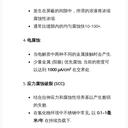
发生在屏蔽的间隙中，停滞的溶液将浓缩
腐蚀性浓缩.
通常比缝隙内的均匀腐蚀快10-100×.
电腐蚀:
当电解质中两种不同的金属接触时会产生.
少量金属 (阳极) 优先腐蚀; 当前的密度可
以达到
1000 μA/cm²
在交界处.
应力腐蚀破裂 (SCC):
结合拉伸应力和腐蚀性培养基以产生脆弱
的失败.
在氯化物环境中不锈钢中常见, 以
0.1–1毫
米/年
在持续负载下.