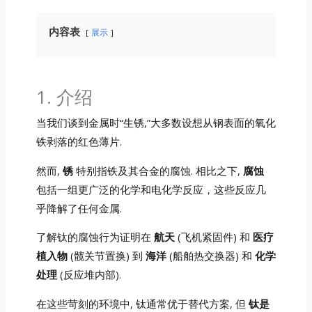
内容表
展示
1. 介绍
当我们谈到金属时“生锈,”大多数设想从钢表面的氧化
铁剥落的红色薄片.
然而,
锈
特别指铁及其合金的腐蚀. 相比之下,
腐蚀
包括一组更广泛的化学和电化学反应，这些反应几
乎降解了任何金属.
了解钛的腐蚀行为证明在
航天
(飞机紧固件) 和
医疗
植入物
(髋关节置换) 到
海洋
(船舶热交换器) 和
化学
处理
(反应堆内部).
在这些苛刻的环境中, 钛通常优于替代方案, 但
钛是