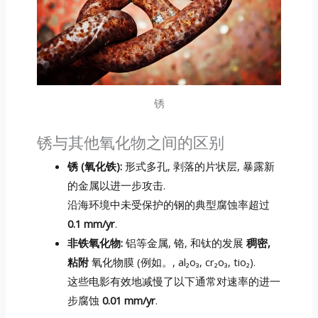
锈
锈与其他氧化物之间的区别
锈 (氧化铁):
形式多孔, 剥落的片状层, 暴露新
的金属以进一步攻击.
沿海环境中未受保护的钢的典型腐蚀率超过
0.1 mm/yr
.
非铁氧化物:
铝等金属, 铬, 和钛的发展
稠密,
粘附
氧化物膜 (例如。, al₂o₃, cr₂o₃, tio₂).
这些电影有效地减慢了以下通常对速率的进一
步腐蚀
0.01 mm/yr
.