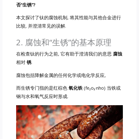
否“生锈”?
本文探讨了钛的腐蚀机制, 将其性能与其他合金进行
比较, 并澄清常见的误解.
2. 腐蚀和“生锈”的基本原理
在检查钛的行为之前, 它有助于澄清我们的意思
腐蚀
相对
锈
.
腐蚀包括降解金属的任何化学或电化学反应,
而生锈专门指的是红棕色
氧化铁
(fe₂o₃·nho) 当铁或
钢与水和氧气反应时形成.