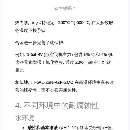
钛生锈吗？
热力学, tio₂保持稳定
–200°C
到
600 °C
, 在大多数服
务温度下授予钛.
合金进一步完善了此保护.
例如,
ti-6al-4V
(航空飞机主力) 包含 6% 铝和 4% 钒;
这些元素增强了氧化物膜, 通过
20%
与商业上纯钛
相比.
相似地,
TI-6AL-2SN-4ZR-2MO
在高温环境中享有改
善的蠕变性，而不会损害腐蚀性.
4. 不同环境中的耐腐蚀性
水环境
酸性和基本溶液 (pH 1-14):
钛承受极端pH值,