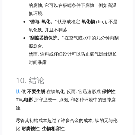
的腐蚀, 它可以在极端条件下腐蚀 - 例如高温
氟环境.
“锈与. 氧化。”
钛形成稳定
氧化物
(tio₂), 不是
氧化铁, 并且不剥落.
“刮擦妥协保护。”
在空气或水中的几分钟内刮
擦愈合.
然而, 涂料或仔细设计可以防止氧气斑缝隙长
时间暴露.
10. 结论
钛
做
不要生锈
在铁氧化; 反而, 它迅速形成
保护性
Tio₂电影
那守卫统一, 点缀, 和各种环境中的缝隙腐
蚀.
尽管其初始成本超过了许多合金的成本, 钛的无与伦
比
耐腐蚀性
,
生物相容性
,