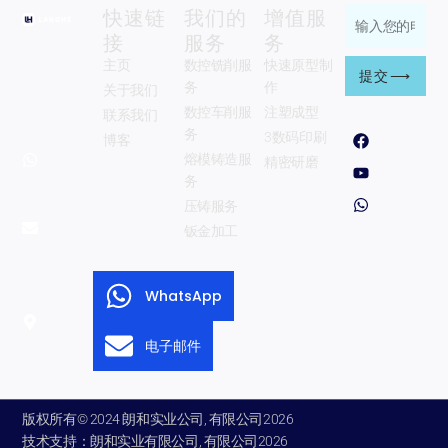
快速链
我们的
增值服
输
接
服务
务
Zhengzhou
入
Langhe行业
主页
数控铣削服
快速原型制
您
提交⟶
有限公司。,
务
作
关于我们
的
有限公司.
数控车削服
注塑成型
联系我们
跟着我们
电
F
Y
W
务
3数码印刷
博客
Whatsapp:
a
o
h
子
熔模铸造服
c
u
a
精密研磨
+8615333853330
邮
e
T
t
务
b
u
s
电子邮件:
件
压铸服务
o
b
a
o
e
p
info@langhe-
钣金加工
地
k
p
industry.com
址
Zhengzhou
WhatsApp
City Henan
Province
电子邮件
China.
版权所有© 2024 朗和实业公司, 有限公司2026
技术支持：朗和实业有限公司, 有限公司2026