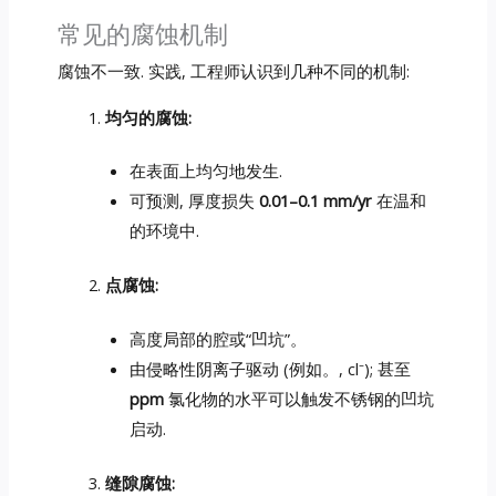
常见的腐蚀机制
腐蚀不一致. 实践, 工程师认识到几种不同的机制:
均匀的腐蚀:
在表面上均匀地发生.
可预测, 厚度损失
0.01–0.1 mm/yr
在温和
的环境中.
点腐蚀:
高度局部的腔或“凹坑”。
由侵略性阴离子驱动 (例如。, cl⁻); 甚至
ppm
氯化物的水平可以触发不锈钢的凹坑
启动.
缝隙腐蚀: