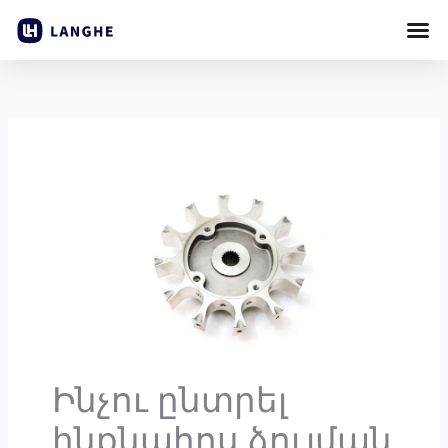
Անցնել
բովանդակությանը
Ինչու ընտրել
ինքնահոս ձուլման