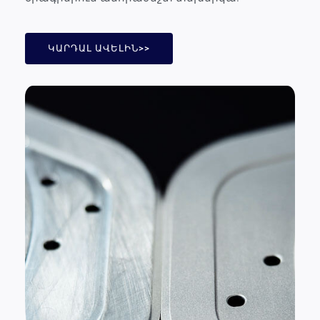
ԿԱՐԴԱԼ ԱՎԵԼԻՆ>>