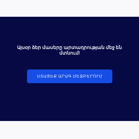
Այսօր ձեր մասերը արտադրության մեջ են
մտնում!
ՍՏԱՑԵՔ ԱՐԱԳ ՄԵՋԲԵՐՈՒՄ