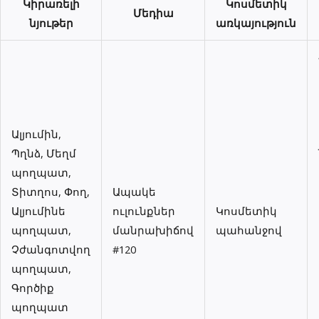
Կիրառելի
Կոսմետիկ
Մեդիա
նյութեր
առկայություն
Ալյումին,
Պղնձ, Մեղմ
պողպատ,
Տիտղոս, Փող,
Ապակե
Ալյումինե
ուլունքներ
Կոսմետիկ
պողպատ,
մանրախիճով
պահանջով
Չժանգոտվող
#120
պողպատ,
Գործիք
պողպատ