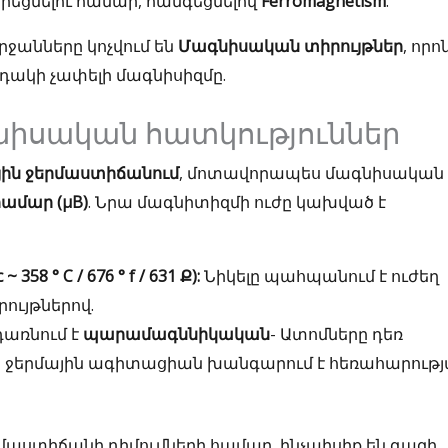
րեցնելու համար, հանգեցնելով
Ferromagnetism
.
ջանները կոչվում են
Մագնիսական տիրույթներ
, որո
ակի չափելի մագնիսիզմը.
գնիսական հատկություններ
ային ջերմաստիճանում
, մոտավորապես մագնիսական
համար (μB)
. Նրա մագնիտիզմի ուժը կախված է
58 ° C / 676 ° f / 631 Ք):
Նիկելը պահպանում է ուժեղ
ույթներով.
դառնում է
պարամագննիկական
- Ատոմները դեռ
ց ջերմային ագիտացիան խանգարում է հեռահարութ
րմաստիճանի դիմումների համար, ինչպիսիք են գազի