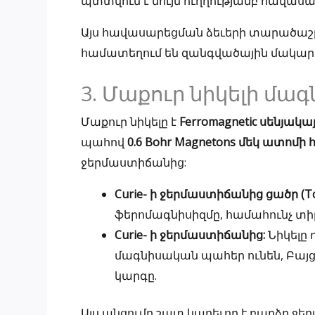
պտտվում է նույն ուղղությամբ հավասա
Այս հավասարեցման ձեւերի տարածաշր
համատեղում են զանգվածային մակարդ
3. Մաքուր նիկելի մա
Մաքուր նիկելը է
Ferromagnetic սենյակ
պահով
0.6 Bohr Magnetons մեկ ատոմի 
ջերմաստիճանից:
Curie- ի ջերմաստիճանից ցածր (Tc ~ 3
ֆերոմագնիսիզմը, համահունչ տիր
Curie- ի ջերմաստիճանից:
Նիկելը 
մագնիսական պահեր ունեն, Բայ
կարգը.
Այս անցումը շատ կարեւոր է բարձր ջե