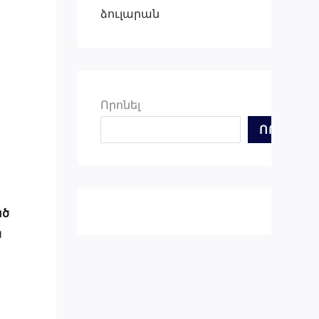
ձուլարան
Որոնել
ՈՐՈՆԵԼ
ած
ն