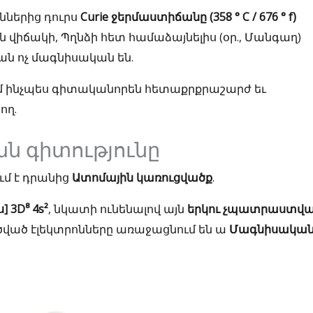
աններից դուրս
Curie ջերմաստիճանը (358 ° C / 676 ° f)
իճակի, Պղնձի հետ համաձայնելիս (օր., Մանգաղ)
յան ոչ մագնիսական են.
ւմ ինչպես գիտականորեն հետաքրքրաշարժ եւ
ող.
ան գիտությունը
մ է դրանից
Ատոմային կառուցվածք
.
] 3D⁸ 4s²
, նկատի ունենալով այն
երկու չպատրաստվ
րածված էլեկտրոնները առաջացնում են ա
Մագնիսակա