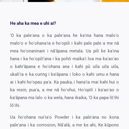
He aha ka mea e uhi ai?
ʻO ka paleʻana o ka paleʻana he kaʻina hana maloʻo
maloʻo e hoʻohanaʻia e hoʻopili i kahi pale pale a me nā
mea hoʻonaninani i nā'āpana metala. Ua pili ke kaʻina
hana i ka hoʻopiliʻana i ka pohō maikaʻi loa ma kaʻaoʻao
o kahi'āpana e hoʻohana ana i kahi pū uila uila uila,
ukaliʻia e ka curing i ka'āpana i loko o kahi umu e hana
ai i kahi hoʻopau paʻa. Ka pauka, i hanaʻia mai kahi hui o
ka resin, puaʻa, a me nā hoʻohui, Hoʻopili i kaʻaoʻao o
ka'āpana ma lalo o ka wela, hana ikaika, ʻO ka papa lōʻihi
lōʻihi.
Ua hoʻohana nuiʻiaʻo Powder i ka paleʻana no kona
paleʻana i ka corrosion, Nāʻalā, a me ke ahi, Ke kūpono