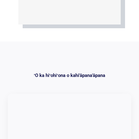
ʻO ka hiʻohiʻona o kahi'āpana'āpana