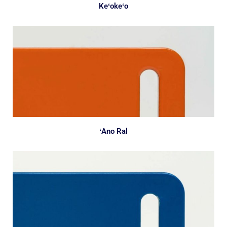
Keʻokeʻo
ʻAno Ral