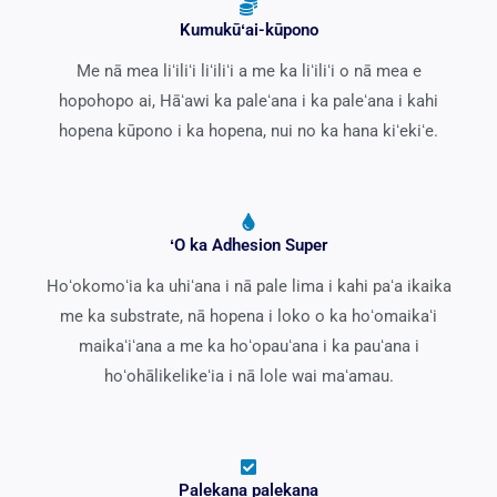
Kumukūʻai-kūpono
Me nā mea liʻiliʻi liʻiliʻi a me ka liʻiliʻi o nā mea e
hopohopo ai, Hāʻawi ka paleʻana i ka paleʻana i kahi
hopena kūpono i ka hopena, nui no ka hana kiʻekiʻe.
ʻO ka Adhesion Super
Hoʻokomoʻia ka uhiʻana i nā pale lima i kahi paʻa ikaika
me ka substrate, nā hopena i loko o ka hoʻomaikaʻi
maikaʻiʻana a me ka hoʻopauʻana i ka pauʻana i
hoʻohālikelikeʻia i nā lole wai maʻamau.
Palekana palekana