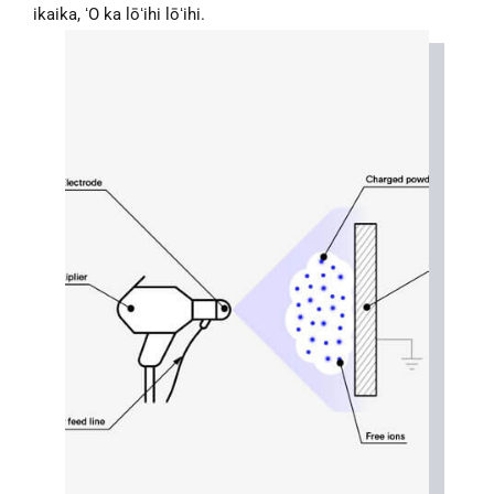
ikaika, ʻO ka lōʻihi lōʻihi.