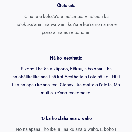
'Ōlelo uila
ʻO nā lole kolo,ʻaʻole maʻamau. E hōʻoia i ka
hoʻokūkūʻana i nā waiwai i koiʻia e koiʻia no nā noi e
pono ai nā noi e pono ai.
Nā koi aesthetic
E koho i ke kala kūpono, Kākau, a hoʻopau i ka
hoʻohālikelikeʻana i nā koi Aesthetic a iʻole nā ​​koi. Hiki
i ka hoʻopau keʻano mai Glossy i ka matte a iʻoleʻia, Ma
muli o keʻano makemake.
ʻO ka hoʻolahaʻana o waho
No nā'āpana i hōʻikeʻia i nā kūlana o waho, E koho i