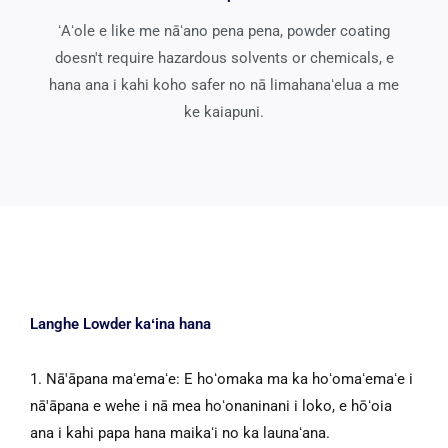
ʻAʻole e like me nāʻano pena pena,
powder coating
doesn't require hazardous solvents or chemicals
, e
hana ana i kahi koho safer no nā limahanaʻelua a me
ke kaiapuni.
Langhe Lowder kaʻina hana
1. Nā'āpana maʻemaʻe: E hoʻomaka ma ka hoʻomaʻemaʻe i
nā'āpana e wehe i nā mea hoʻonaninani i loko, e hōʻoia
ana i kahi papa hana maikaʻi no ka launaʻana.