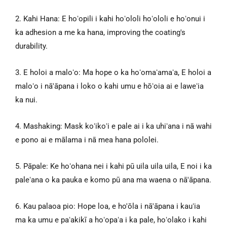
2. Kahi Hana: E hoʻopili i kahi hoʻololi hoʻololi e hoʻonui i
ka adhesion a me ka hana,
improving the coating's
durability
.
3. E holoi a maloʻo: Ma hope o ka hoʻomaʻamaʻa, E holoi a
maloʻo i nā'āpana i loko o kahi umu e hōʻoia ai e laweʻia
ka nui.
4. Mashaking: Mask koʻikoʻi e pale ai i ka uhiʻana i nā wahi
e pono ai e mālama i nā mea hana pololei.
5. Pāpale: Ke hoʻohana nei i kahi pū uila uila uila, E noi i ka
paleʻana o ka pauka e komo pū ana ma waena o nā'āpana.
6. Kau palaoa pio: Hope loa, e ho'ōla i nā'āpana i kauʻia
ma ka umu e paʻakikī a hoʻopaʻa i ka pale, hoʻolako i kahi