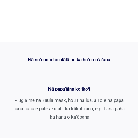
Nā noʻonoʻo hoʻolālā no ka hoʻomoʻaʻana
Nā papa'āina koʻikoʻi
Plug a me nā kaula mask, hou i nā lua, a iʻole nā ​​papa
hana hana e pale aku ai i ka kūkuluʻana, e pili ana paha
i ka hana o ka'āpana.