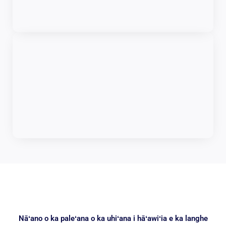
Nāʻano o ka paleʻana o ka uhiʻana i hāʻawiʻia e ka langhe