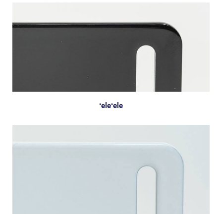
ʻeleʻele