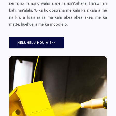
nei ia no nā noi o waho a me nā noiʻiʻoihana. Hāʻawi ia i
kahi maʻalahi, ʻO ka hoʻopauʻana me kahi kala kala a me
nā kiʻi, a loaʻa iā ia ma kahi ākea ākea ākea, me ka
matte, huehue, a me ka mooolelo.
HELUHELU HOU AʻE>>