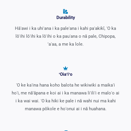
Durability
Hāʻawi i ka uhiʻana i ka paleʻana i kahi paʻakikī, ʻO ka
lōʻihi lōʻihi ka lōʻihi o ka pauʻana o nā pale, Chipopa,
'aʻaa, a me ka lole.
ʻOiaʻiʻo
ʻO ke kaʻina hana koho balota he wikiwiki a maikaʻi
hoʻi, me nā'āpana e koi ai i ka manawa liʻiliʻi e maloʻo ai
i ka wai wai. ʻO ka hiki ke pale i nā wahi nui ma kahi
manawa pōkole e hoʻonui ai i nā huahana.