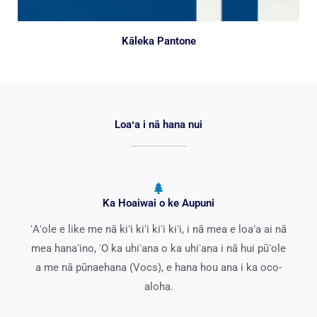
Kāleka Pantone
Loaʻa i nā hana nui
Ka Hoaiwai o ke Aupuni
ʻAʻole e like me nā kiʻi kiʻi kiʻi kiʻi, i nā mea e loaʻa ai nā
mea hanaʻino, ʻO ka uhiʻana o ka uhiʻana i nā hui pūʻole
a me nā pūnaehana (Vocs), e hana hou ana i ka oco-
aloha.