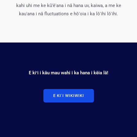
kahi uhi me ke kū'ēʻana i nā hana uv, kaiwa, a me ke
kauʻana i nā fluctuations e hōʻoia i ka lōʻihi lōʻihi.
E kiʻi i kāu mau wahi i ka hana i kēia lā!
E KIʻI WIKIWIKI