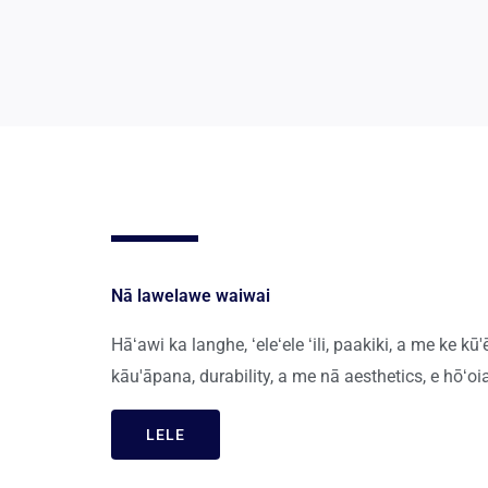
Nā lawelawe waiwai
Hāʻawi ka langhe, ʻeleʻele ʻili, paakiki, a me ke 
kāu'āpana, durability, a me nā aesthetics, e hōʻ
LELE