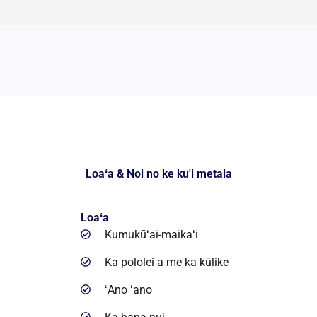
Loaʻa & Noi no ke ku'i metala
Loaʻa
Kumukūʻai-maikaʻi
Ka pololei a me ka kūlike
ʻAno ʻano