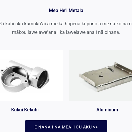
Mea He'i Metala
 kahi uku kumukūʻai a me ka hopena kūpono a me nā koina no
mākou lawelaweʻana i ka lawelaweʻana i nāʻoihana.
Kukui Kekuhi
Aluminum
E NĀNĀ I NĀ MEA HOU AKU >>