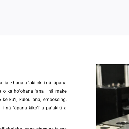
ʻia e hana a ʻokiʻoki i nā ʻāpana
ī ma o ka hoʻohana ʻana i nā make
 o ke kuʻi, kulou ana, embossing,
i nā ʻāpana kikoʻī a paʻakikī a