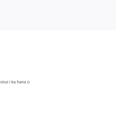
ʻonui i ka hana o