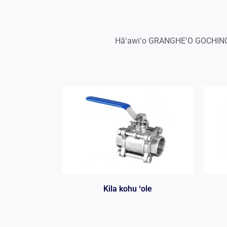
Hāʻawiʻo GRANGHEʻO GOCHING i
Kila kohu ʻole