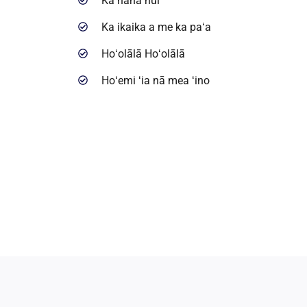
Ka hana nui
Ka ikaika a me ka paʻa
Hoʻolālā Hoʻolālā
Hoʻemi ʻia nā mea ʻino