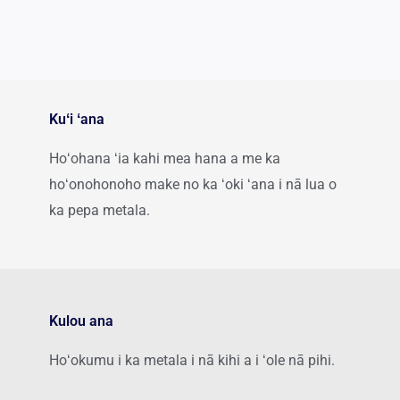
Kuʻi ʻana
Hoʻohana ʻia kahi mea hana a me ka
hoʻonohonoho make no ka ʻoki ʻana i nā lua o
ka pepa metala.
Kulou ana
Hoʻokumu i ka metala i nā kihi a i ʻole nā ​​pihi.