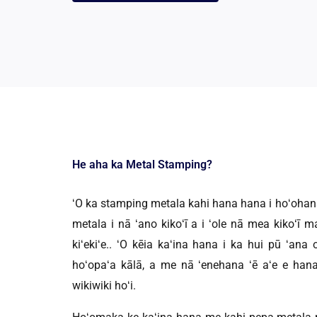
He aha ka Metal Stamping?
ʻO ka stamping metala kahi hana hana i hoʻohana 
metala i nā ʻano kikoʻī a i ʻole nā ​​​​mea kikoʻ
kiʻekiʻe.. ʻO kēia kaʻina hana i ka hui pū ʻana
hoʻopaʻa kālā, a me nā ʻenehana ʻē aʻe e hana 
wikiwiki hoʻi.