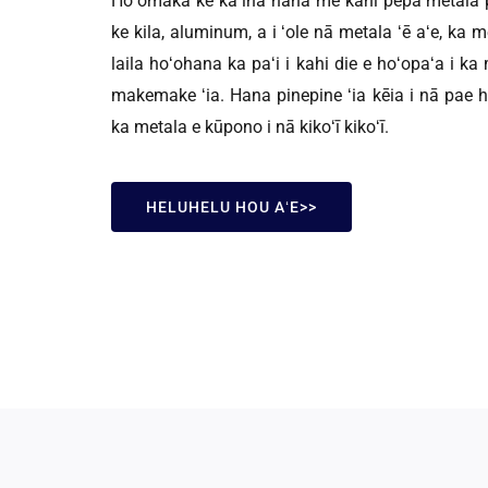
Hoʻomaka ke kaʻina hana me kahi pepa metala 
ke kila, aluminum, a i ʻole nā ​​metala ʻē aʻe, ka
laila hoʻohana ka paʻi i kahi die e hoʻopaʻa i ka 
makemake ʻia. Hana pinepine ʻia kēia i nā pae h
ka metala e kūpono i nā kikoʻī kikoʻī.
HELUHELU HOU AʻE>>