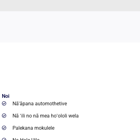
Noi
Nā'āpana automothetive
Nā ʻili no nā mea hoʻololi wela
Palekana mokulele