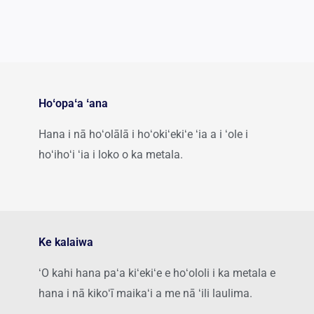
Hoʻopaʻa ʻana
Hana i nā hoʻolālā i hoʻokiʻekiʻe ʻia a i ʻole i
hoʻihoʻi ʻia i loko o ka metala.
Ke kalaiwa
ʻO kahi hana paʻa kiʻekiʻe e hoʻololi i ka metala e
hana i nā kikoʻī maikaʻi a me nā ʻili laulima.