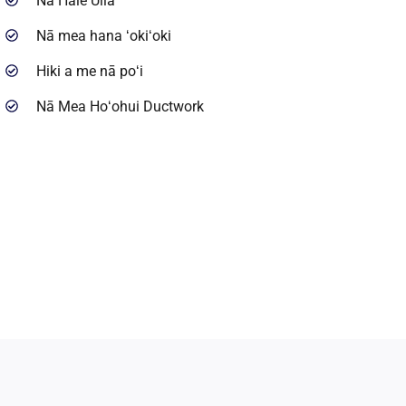
Na Hale Uila
Nā mea hana ʻokiʻoki
Hiki a me nā poʻi
Nā Mea Hoʻohui Ductwork