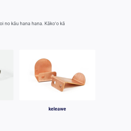
i no kāu hana hana. Kākoʻo kā
keleawe