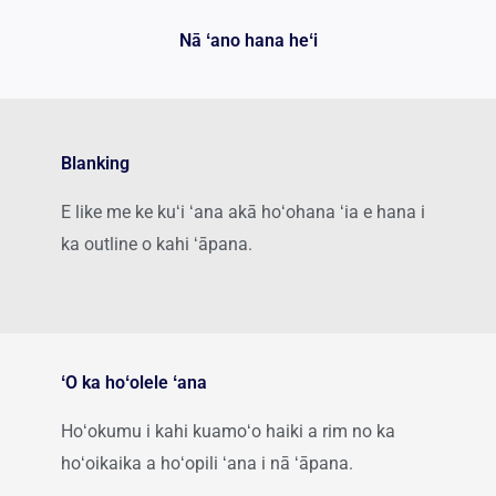
Nā ʻano hana heʻi
Blanking
E like me ke kuʻi ʻana akā hoʻohana ʻia e hana i
ka outline o kahi ʻāpana.
ʻO ka hoʻolele ʻana
Hoʻokumu i kahi kuamoʻo haiki a rim no ka
hoʻoikaika a hoʻopili ʻana i nā ʻāpana.