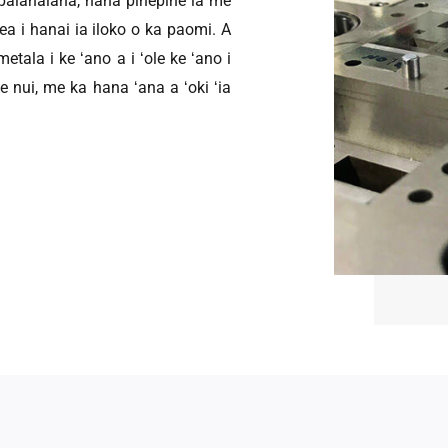
pālahalaha, hana pinepine ia me
 mea i hanai ia iloko o ka paomi. A
metala i ke ʻano a i ʻole ke ʻano i
e nui, me ka hana ʻana a ʻoki ʻia