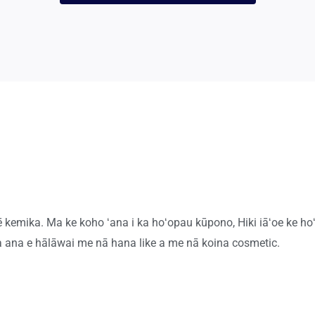
kū'ē kemika. Ma ke koho ʻana i ka hoʻopau kūpono, Hiki iāʻoe ke ho
oia ana e hālāwai me nā hana like a me nā koina cosmetic.