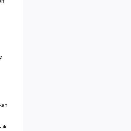
an
ya
gkan
aik