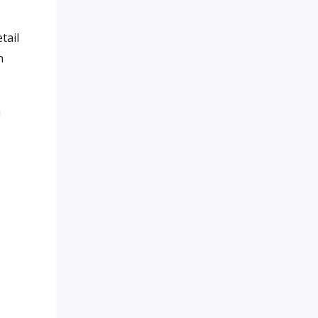
tail
n
n