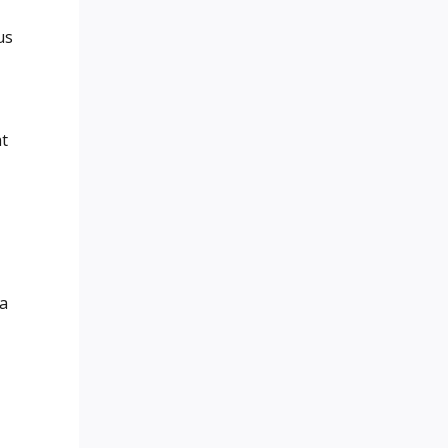
us
t
a