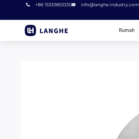
Lewati
+86 15333853330
info@langhe-industry.com
Konten
Rumah