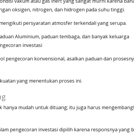
kondisi vakum atau gas inert yang sangat murni karena bah
gan oksigen, nitrogen, dan hidrogen pada suhu tinggi.
 mengikuti persyaratan atmosfer terkendali yang serupa.
, Paduan Aluminium, paduan tembaga, dan banyak keluarga
gecoran investasi
rol pengecoran konvensional, asalkan paduan dan prosesn
 kekuatan yang menentukan proses ini.
ng
dak hanya mudah untuk dituang; itu juga harus mengemban
am pengecoran investasi dipilih karena responsnya yang b